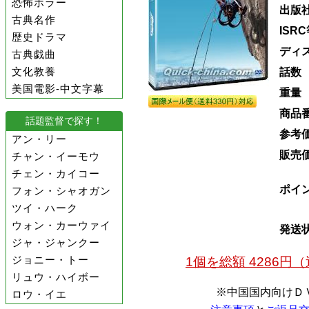
恐怖ホラー
出版
古典名作
ISR
歴史ドラマ
ディ
古典戯曲
文化教養
話数
美国電影-中文字幕
重量
商品
話題監督で探す！
参考
アン・リー
販売
チャン・イーモウ
チェン・カイコー
ポイ
フォン・シャオガン
ツイ・ハーク
ウォン・カーウァイ
発送
ジャ・ジャンクー
ジョニー・トー
1個を総額 4286
リュウ・ハイボー
※中国国内向けＤ
ロウ・イエ