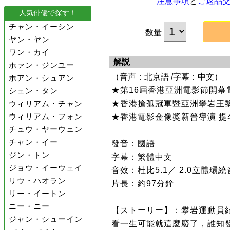
注意事項
と
ご返品
人気俳優で探す！
チャン・イーシン
数量
ヤン・ヤン
ワン・カイ
解説
ホァン・ジンユー
（音声：北京語 /字幕：中文）
ホアン・シュアン
★第16屆香港亞洲電影節開幕
シェン・タン
ウィリアム・チャン
★香港搶孤冠軍暨亞洲攀岩王
ウィリアム・フォン
★香港電影金像獎新晉導演 提
チュウ・ヤーウェン
チャン・イー
發音：國語
ジン・トン
字幕：繁體中文
ジョウ・イーウェイ
音效：杜比5.1／ 2.0立體環
リウ・ハオラン
片長：約97分鐘
リー・イートン
ニー・ニー
【ストーリー】：攀岩運動員
ジャン・シューイン
看一生可能就這麼廢了，誰知