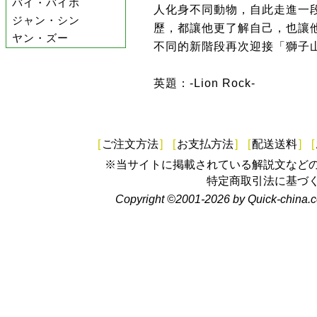
バイ・バイホ
人化身不同動物，自此走進一
ジャン・シン
歷，都讓他更了解自己，也讓
ヤン・ズー
不同的新階段再次迎接「獅子
英題：-Lion Rock-
[
ご注文方法
]
[
お支払方法
]
[
配送送料
]
[
※当サイトに掲載されている解説文など
特定商取引法に基づ
Copyright ©2001-2026 by Quick-china.c