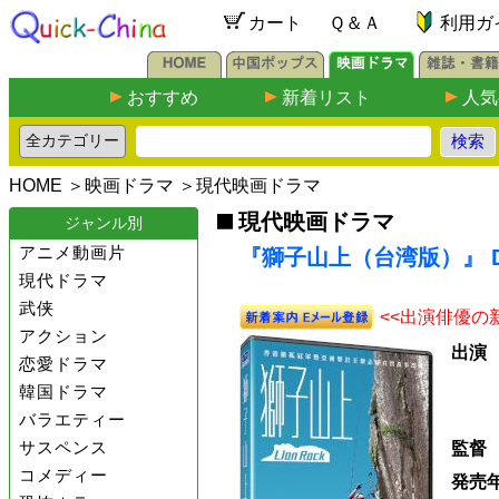
カート
Ｑ＆Ａ
利用ガ
おすすめ
新着リスト
人気
HOME
＞
映画ドラマ
＞
現代映画ドラマ
現代映画ドラマ
ジャンル別
アニメ動画片
『獅子山上（台湾版）』 D
現代ドラマ
武侠
<<出演俳優の
アクション
出演
恋愛ドラマ
韓国ドラマ
バラエティー
サスペンス
監督
コメディー
発売