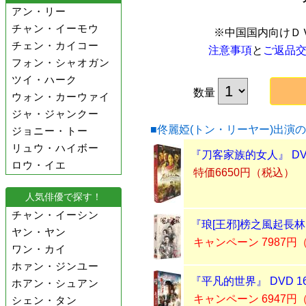
アン・リー
チャン・イーモウ
※中国国内向けＤ
チェン・カイコー
注意事項
と
ご返品
フォン・シャオガン
ツイ・ハーク
数量
ウォン・カーウァイ
ジャ・ジャンクー
■佟麗婭(トン・リーヤー)出演
ジョニー・トー
リュウ・ハイボー
『刀客家族的女人』 DV
ロウ・イエ
特価6650円（税込）
人気俳優で探す！
チャン・イーシン
『琅[王邪]榜之風起長林』
ヤン・ヤン
キャンペーン 7987円
ワン・カイ
ホァン・ジンユー
『平凡的世界』 DVD 1
ホアン・シュアン
キャンペーン 6947円
シェン・タン