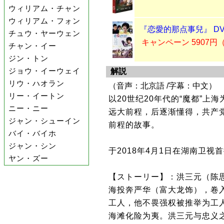
ウィリアム・チャン
ウィリアム・フォン
『恋愛的那点事兒』 DV
チュウ・ヤーウェン
キャンペーン 5907円
チャン・イー
ジン・トン
ジョウ・イーウェイ
解説
リウ・ハオラン
（音声：北京語 /字幕：中文）
リー・イートン
以20世纪20年代的“魔都”
ニー・ニー
远大前程，后逐渐懂得，共产
ジャン・シューイン
前程的故事。
バイ・バイホ
ジャン・シン
于2018年4月1日在湖南卫视
ヤン・ズー
【ストーリー】：洪三元（陈
海投奔严华（富大龙饰），卷
工人，他不畏强权被推举为工
海滩化险为夷。洪三元与忠义