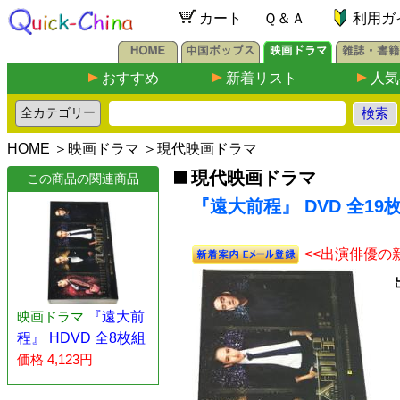
カート
Ｑ＆Ａ
利用ガ
おすすめ
新着リスト
人気
HOME
＞
映画ドラマ
＞
現代映画ドラマ
現代映画ドラマ
この商品の関連商品
『遠大前程』 DVD 全19
<<出演俳優の
映画ドラマ
『遠大前
程』 HDVD 全8枚組
価格 4,123円