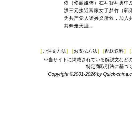
依（佟丽娅饰）在斗智斗勇中
洪三元接近富家女于梦竹（郭
为共产党人梁兴义所救，加入
其奔走天涯…
[
ご注文方法
]
[
お支払方法
]
[
配送送料
]
[
※当サイトに掲載されている解説文など
特定商取引法に基づ
Copyright ©2001-2026 by Quick-china.c