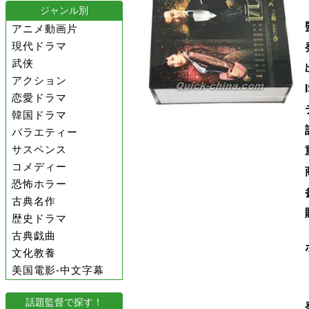
ジャンル別
アニメ動画片
現代ドラマ
武侠
アクション
恋愛ドラマ
韓国ドラマ
バラエティー
サスペンス
コメディー
恐怖ホラー
古典名作
歴史ドラマ
古典戯曲
文化教養
美国電影-中文字幕
話題監督で探す！