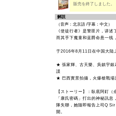
販売を終了しました。
解説
（音声：北京語 /字幕：中文）
《使徒行者》是警匪片，讲述了
而其手下魔童和蓝爵命悬一线
于2016年8月11日在中国大陆
★ 張家輝、古天樂、吳鎮宇
諜
★ 巴西實景拍攝，火爆槍戰
【ストーリー】：臥底阿釘（
「康氏密碼」打出的神秘訊息，一
隊失聯，她隨即報告上司Q Si
開。