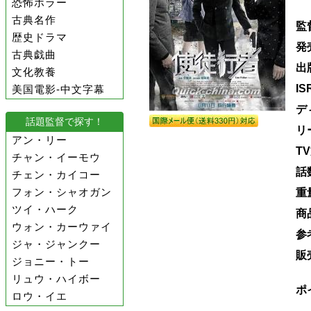
恐怖ホラー
古典名作
監
歴史ドラマ
発
古典戯曲
出
文化教養
IS
美国電影-中文字幕
デ
話題監督で探す！
リ
アン・リー
T
チャン・イーモウ
話
チェン・カイコー
フォン・シャオガン
重
ツイ・ハーク
商
ウォン・カーウァイ
参
ジャ・ジャンクー
販
ジョニー・トー
リュウ・ハイボー
ポ
ロウ・イエ