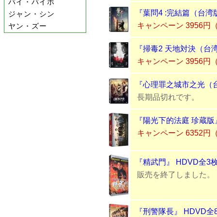
バイ・バイホ
『葉問4 :完結篇（台湾
ジャン・シン
キャンペーン 3956円
ヤン・ズー
『掃毒2 天地対決（台湾
キャンペーン 3956円
『心理罪之城市之光（台
長期品切れです。
『陽光下的法庭 珍蔵版』
キャンペーン 6352円
『精武門』 HDVD全3
販売を終了しました。
『刑警隊長』 HDVD全