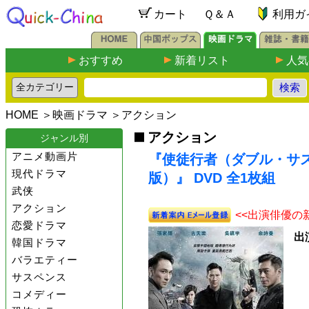
カート
Ｑ＆Ａ
利用ガ
おすすめ
新着リスト
人気
HOME
＞
映画ドラマ
＞
アクション
アクション
ジャンル別
アニメ動画片
『使徒行者（ダブル・サ
現代ドラマ
版）』 DVD 全1枚組
武侠
アクション
<<出演俳優の
恋愛ドラマ
出
韓国ドラマ
バラエティー
サスペンス
コメディー