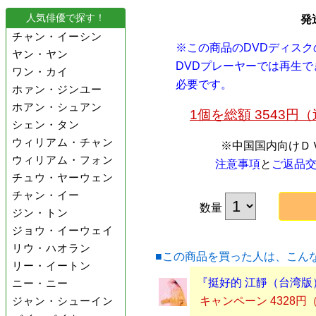
人気俳優で探す！
発
チャン・イーシン
※この商品のDVDディス
ヤン・ヤン
DVDプレーヤーでは再生
ワン・カイ
必要です。
ホァン・ジンユー
ホアン・シュアン
1個を総額 3543
シェン・タン
ウィリアム・チャン
※中国国内向けＤ
ウィリアム・フォン
注意事項
と
ご返品
チュウ・ヤーウェン
チャン・イー
数量
ジン・トン
ジョウ・イーウェイ
リウ・ハオラン
■この商品を買った人は、こん
リー・イートン
『挺好的 江靜（台湾版）
ニー・ニー
ジャン・シューイン
キャンペーン 4328円