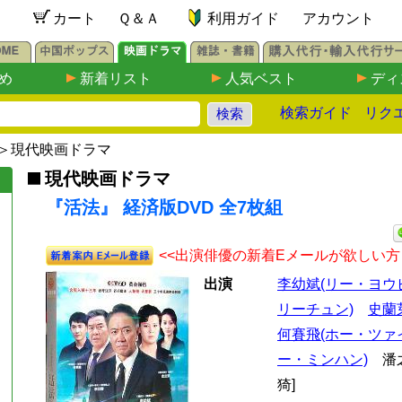
カート
Ｑ＆Ａ
利用ガイド
アカウント
め
新着リスト
人気ベスト
ディ
検索ガイド
リク
＞
現代映画ドラマ
現代映画ドラマ
『活法』 経済版DVD 全7枚組
<<出演俳優の新着Eメールが欲しい方
出演
李幼斌(リー・ヨウ
リーチュン)
史蘭
何賽飛(ホー・ツァ
ー・ミンハン)
潘之
猗]