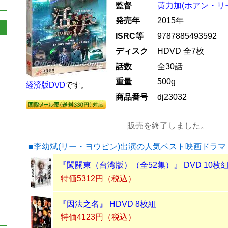
監督
黄力加(ホアン・リ
発売年
2015年
ISRC等
9787885493592
ディスク
HDVD 全7枚
話数
全30話
重量
500g
経済版DVD
です。
商品番号
dj23032
販売を終了しました。
■李幼斌(リー・ヨウピン)出演の人気ベスト映画ドラマ
『闖關東（台湾版）（全52集）』 DVD 10枚
特価5312円（税込）
『因法之名』 HDVD 8枚組
特価4123円（税込）