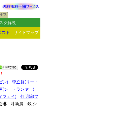
スク解説
エスト
サイトマップ
！
ピン)
李立群(リー・
芽(シー・ランヤー)
イフェイ)
何明翰(フ
琳 叶新晨 銭[シ