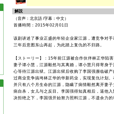
解説
（音声：北京語 /字幕：中文）
首播時間：2015年02月01日
该剧讲述了事业正盛的年轻企业家江源，遭竞争对手
三年后意图东山再起，为此踏上复仇的不归路。
【ストーリー】：15年前江源被合作伙伴林正华陷
妻子谭小慧，江源毅然与其离婚，谭小慧只得寄身于
心等待江源出狱。江源出狱后收购了李国强濒临破产
过商业竞争搞垮林正华的华新药业，实现复仇计划。
并只有八个月生命的江源，隐瞒了病情毅然离开妻子
病自杀，女儿与之反目。李国强得知真相后，逼他入
决拒绝之下，李国强开始努力照料江源，不遗余力的