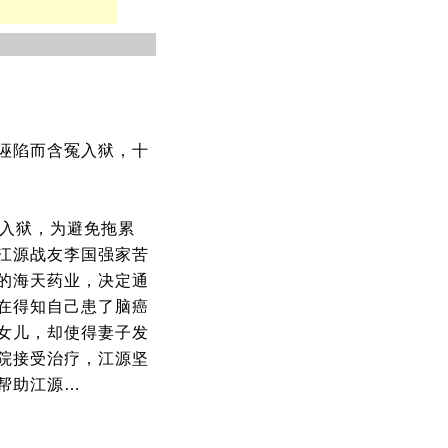
诬陷而含冤入狱，十
害入狱，为避免拖累
江源战友李国强家苦
的海天药业，决定通
在得知自己患了脑癌
女儿，却使得妻子发
院接受治疗，江源坚
帮助江源…