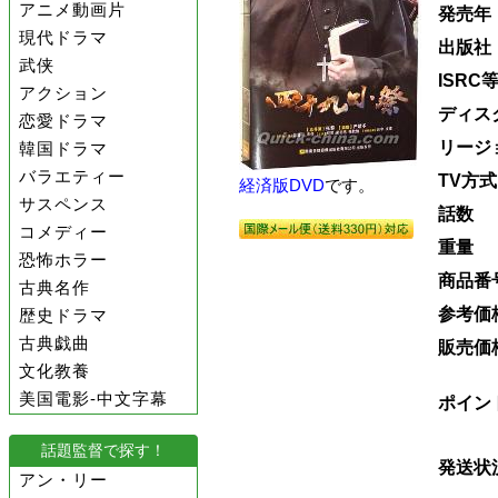
アニメ動画片
発売年
現代ドラマ
出版社
武侠
ISRC
アクション
ディス
恋愛ドラマ
リージ
韓国ドラマ
バラエティー
TV方式
経済版DVD
です。
サスペンス
話数
コメディー
重量
恐怖ホラー
商品番
古典名作
参考価
歴史ドラマ
古典戯曲
販売価
文化教養
美国電影-中文字幕
ポイン
話題監督で探す！
発送状
アン・リー