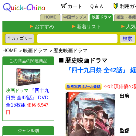
カート
Ｑ＆Ａ
利用ガ
おすすめ
新着リスト
人気
HOME
＞
映画ドラマ
＞
歴史映画ドラマ
歴史映画ドラマ
この商品の関連商品
『四十九日祭 全42話』 経
<<出演俳優の
映画ドラマ
『四十九
出演
日祭 全42話』 DVD
全15枚組
価格 6,947
円
監督
ジャンル別