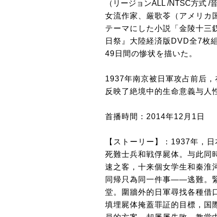
（リージョンALL /NTSC方式 
女流作家、厳歌苓（アメリカ国
テーマにした小説「金陵十三
日祭』大陸経済版DVD全7枚
49日間の惨状を描いた。
1937年南京被日軍攻占前后
反映了絶境中的生命意義与人
首播時間：2014年12月1日
【ストーリー】：1937年，
死難士兵和戦俘屍体。与此同
速之客，十来個女学生和秦淮河
同帰只為同一件事――逃難。
堂。圍牆外的日軍尋找各種借
填埋屍体掩蓋罪証的目標，国