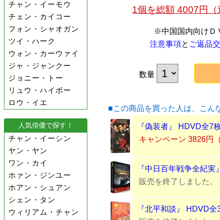
チャン・イーモウ
1個を総額 4007
チェン・カイコー
フォン・シャオガン
※中国国内向けＤ
ツイ・ハーク
注意事項
と
ご返品
ウォン・カーウァイ
ジャ・ジャンクー
数量
ジョニー・トー
リュウ・ハイボー
ロウ・イエ
■この商品を買った人は、こん
人気俳優で探す！
『偽装者』 HDVD全7
チャン・イーシン
キャンペーン 3826円
ヤン・ヤン
ワン・カイ
『中日百年戦争全紀実』 
ホァン・ジンユー
販売を終了しました。
ホアン・シュアン
シェン・タン
『北平和談』 HDVD全
ウィリアム・チャン