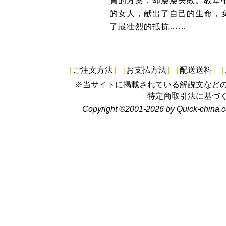
員的方案，却屡屡失敗。教堂
的女人，献出了自己的生命，
了最壮烈的抵抗……
[
ご注文方法
]
[
お支払方法
]
[
配送送料
]
[
※当サイトに掲載されている解説文など
特定商取引法に基づ
Copyright ©2001-2026 by Quick-china.c