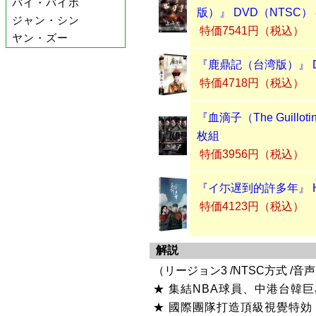
バイ・バイホ
版）』 DVD（NTSC）
ジャン・シン
特価7541円（税込）
ヤン・ズー
『鹿鼎記（台湾版）』 D
特価4718円（税込）
『血滴子（The Guillo
枚組
特価3956円（税込）
『イ尓遅到的許多年』 H
特価4123円（税込）
解説
（リージョン3 /NTSC方式 /音声
★ 集結NBA球員、中港台韓
★ 國際團隊打造頂級視覺特効