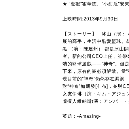
★ “魔獸”霍華徳、”小甜瓜”
上映時間:2013年9月30日
【ストーリー】：冰山（演：
展的高手，生活中酷愛籃球。
黒 （演：陳建州） 都是冰山
者。新的公司CEO上任，並
端的籃球遊戲——“神奇”。但
下來，原有的團必須解散。當“
現目前的“神奇”仍然存在漏洞
對“神奇”如期發[亻布]，並與
女友伊琳（演：キム・アジュン
虛擬人維納斯(演：アンバー・
英題：-Amazing-