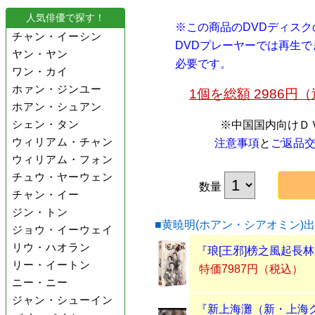
人気俳優で探す！
※この商品のDVDディス
チャン・イーシン
DVDプレーヤーでは再生
ヤン・ヤン
必要です。
ワン・カイ
ホァン・ジンユー
1個を総額 2986
ホアン・シュアン
シェン・タン
※中国国内向けＤ
ウィリアム・チャン
注意事項
と
ご返品
ウィリアム・フォン
チュウ・ヤーウェン
数量
チャン・イー
ジン・トン
■黄暁明(ホアン・シアオミン)
ジョウ・イーウェイ
リウ・ハオラン
『琅[王邪]榜之風起長林』
リー・イートン
特価7987円（税込）
ニー・ニー
ジャン・シューイン
『新上海灘（新・上海