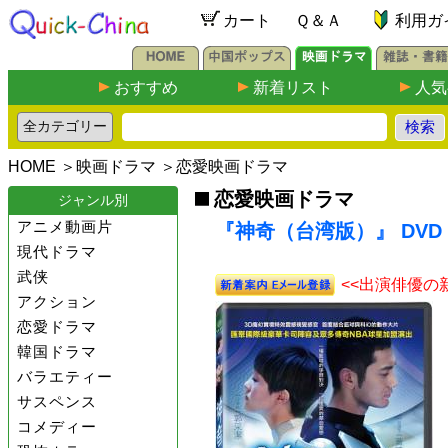
カート
Ｑ＆Ａ
利用ガ
おすすめ
新着リスト
人気
HOME
＞
映画ドラマ
＞
恋愛映画ドラマ
恋愛映画ドラマ
ジャンル別
アニメ動画片
『神奇（台湾版）』 DVD
現代ドラマ
武侠
<<出演俳優の
アクション
恋愛ドラマ
韓国ドラマ
バラエティー
サスペンス
コメディー