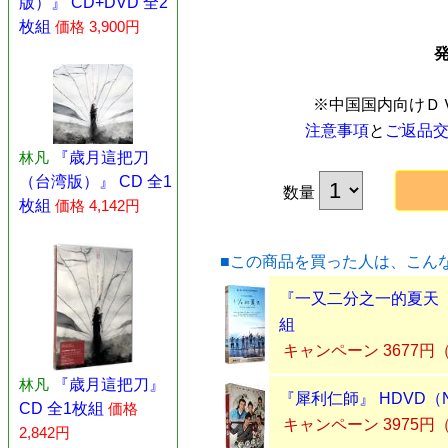
版）』 CD+DVD 全2
枚組
価格 3,900円
※中国国内向けＤ
注意事項
と
ご返品
林凡
『歳月這把刀
（台湾版）』 CD 全1
数量
枚組
価格 4,142円
■この商品を買った人は、こん
『一又二分之一的夏天（1と
組
キャンペーン 3677円
林凡
『歳月這把刀』
『犀利仁師』 HDVD（
CD 全1枚組
価格
キャンペーン 3975円
2,842円