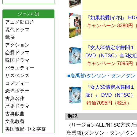
ジャンル別
『如果我愛[イ尓]』 HDV
アニメ動画片
キャンペーン 3380円
現代ドラマ
武侠
アクション
『女人30情定水舞間１
恋愛ドラマ
DVD（NTSC）全5枚組
韓国ドラマ
キャンペーン 7095円
バラエティー
サスペンス
■唐禹哲(ダンソン・タン／タン
コメディー
『女人30情定水舞間１ 
恐怖ホラー
版）』 DVD（NTSC）
古典名作
特価7095円（税込）
歴史ドラマ
古典戯曲
解説
文化教養
（リージョンALL /NTSC方式 /
美国電影-中文字幕
唐禹哲(ダンソン・タン／タン