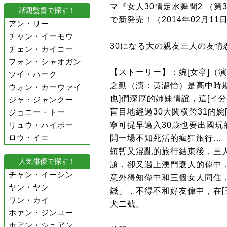
マ『女人30情定水舞間2 （第3
話題監督で探す！
で新発売！（2014年02月1
アン・リー
チャン・イーモウ
30になる大の親友三人の友情
チェン・カイコー
フォン・シャオガン
【ストーリー】：婉[女亭]（
ツイ・ハーク
之勤（演：黄瀞怡）是高中時期
ウォン・カーウァイ
也]們深厚的姉妹情誼，這[イ
ジャ・ジャンクー
盲目地經過30大関横跨31的婉
ジョニー・トー
寧可提早邁入30歳也要出國
リュウ・ハイボー
ロウ・イエ
開一場不知死活的瘋狂旅行…
短暫又混亂的旅行結束後，三
人気俳優で探す！
題，卻又遇上澳門衰人的偉中，
チャン・イーシン
意外得知偉中和三個女人同住
ヤン・ヤン
錢」，不得不和好友偉中，在[
ワン・カイ
犬二號。
ホァン・ジンユー
ホアン・シュアン