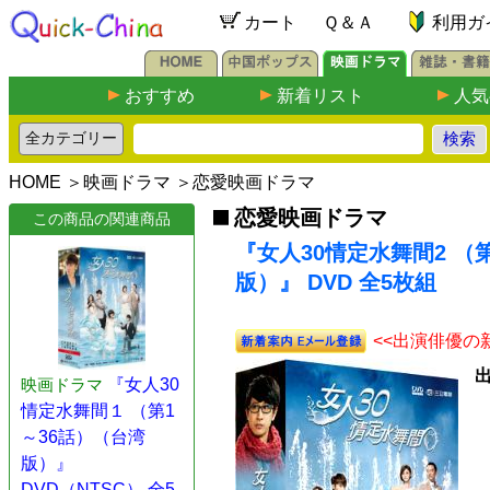
カート
Ｑ＆Ａ
利用ガ
おすすめ
新着リスト
人気
HOME
＞
映画ドラマ
＞
恋愛映画ドラマ
恋愛映画ドラマ
この商品の関連商品
『女人30情定水舞間2 （
版）』 DVD 全5枚組
<<出演俳優の
映画ドラマ
『女人30
情定水舞間１ （第1
～36話）（台湾
版）』
DVD（NTSC） 全5