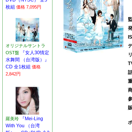
枚組
価格 7,095円
I
オリジナルサントラ
OST盤
『女人30情定
水舞間 （台湾版）』
T
CD 全1枚組
価格
2,842円
羅美玲
『Mei-Ling
With You （台湾