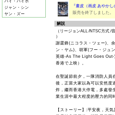
バイ・バイホ
『畫皮（画皮 あやかしの
ジャン・シン
販売を終了しました。
ヤン・ズー
解説
（リージョンALL /NTSC方式 /
）
謝霆鋒(ニコラス・ツェー)、余
ン・ヤム)、胡軍(フー・ジュ
英雄-As The Light Goe
香港で上映）。
在聖誕節前夕，一隊消防人員
後，正當大家以為可以安然度
炸，繼而香港大停電，多處發
業生涯中最大程度的壓力的同
【ストーリー】:平安夜，天