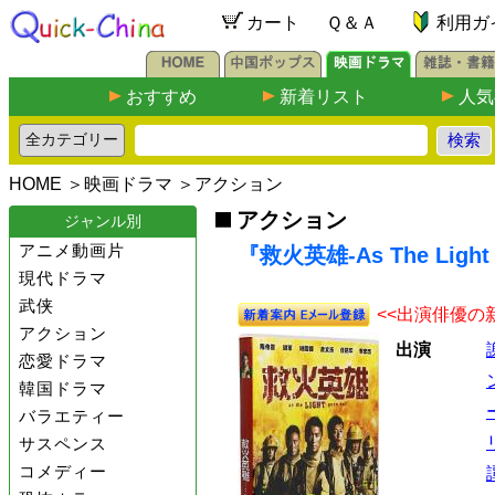
カート
Ｑ＆Ａ
利用ガ
おすすめ
新着リスト
人気
HOME
＞
映画ドラマ
＞
アクション
アクション
ジャンル別
アニメ動画片
『救火英雄-As The Light
現代ドラマ
武侠
<<出演俳優の
アクション
出演
恋愛ドラマ
韓国ドラマ
バラエティー
サスペンス
コメディー