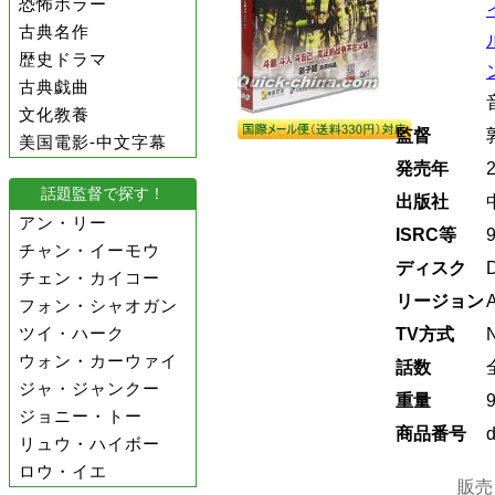
恐怖ホラー
古典名作
歴史ドラマ
古典戯曲
文化教養
監督
美国電影-中文字幕
発売年
話題監督で探す！
出版社
アン・リー
ISRC等
チャン・イーモウ
ディスク
チェン・カイコー
リージョン
フォン・シャオガン
ツイ・ハーク
TV方式
ウォン・カーウァイ
話数
ジャ・ジャンクー
重量
ジョニー・トー
商品番号
リュウ・ハイボー
ロウ・イエ
販売