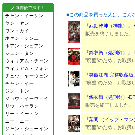
人気俳優で探す！
■この商品を買った人は、こん
チャン・イーシン
ヤン・ヤン
『武動乾坤（神龍）』 H
ワン・カイ
販売を終了しました。
ホァン・ジンユー
ホアン・シュアン
『錦衣衛（処刑剣）』 D
シェン・タン
”廃盤”のため，お取扱
ウィリアム・チャン
ウィリアム・フォン
『笑傲江湖 完整収蔵版』
チュウ・ヤーウェン
”廃盤”のため，お取扱
チャン・イー
ジン・トン
『錦衣衛（処刑剣）-DTS
ジョウ・イーウェイ
販売を終了しました。
リウ・ハオラン
リー・イートン
『葉問 （イップ・マン）』
ニー・ニー
”廃盤”のため，お取扱
ジャン・シューイン