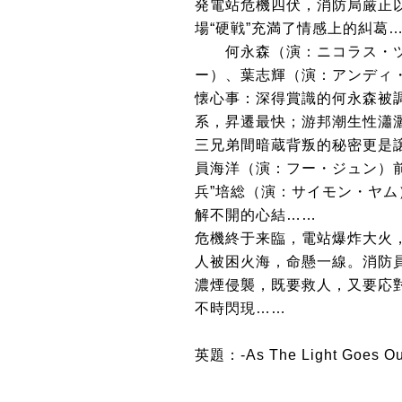
発電站危機四伏，消防局厳正
場“硬戦”充満了情感上的糾葛
何永森（演：ニコラス・ツ
ー）、葉志輝（演：アンディ
懐心事：深得賞識的何永森被
系，昇遷最快；游邦潮生性瀟灑
三兄弟間暗蔵背叛的秘密更是
員海洋（演：フー・ジュン）前
兵”培総（演：サイモン・ヤ
解不開的心結……
危機終于来臨，電站爆炸大火
人被困火海，命懸一線。消防
濃煙侵襲，既要救人，又要応
不時閃現……
英題：-As The Light Goes Ou