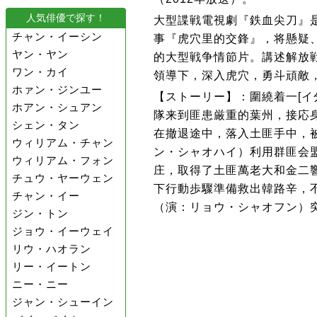
人気俳優で探す！
大型諜戦電視劇『鉄血尖刀』
チャン・イーシン
事『虎穴里的交鋒』，将懸疑
ヤン・ヤン
的大型戦争情節片。講述解放
ワン・カイ
領導下，深入虎穴，勇斗頑敵
ホァン・ジンユー
【ストーリー】：圍繞着一[イ
ホアン・シュアン
隊来到匪患厳重的葉州，接応
シェン・タン
在撤退途中，落入土匪手中，
ウィリアム・チャン
ン・シャオハイ）利用群匪会
ウィリアム・フォン
庄，取得了土匪萬老大和金二
チュウ・ヤーウェン
下行動歩驟準備救出韓路辛，
チャン・イー
（演：リョウ・シャオフン）
ジン・トン
ジョウ・イーウェイ
リウ・ハオラン
リー・イートン
ニー・ニー
ジャン・シューイン