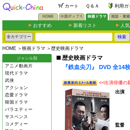
カート
Ｑ＆Ａ
利用ガ
おすすめ
新着リスト
人気
HOME
＞
映画ドラマ
＞
歴史映画ドラマ
歴史映画ドラマ
ジャンル別
アニメ動画片
『鉄血尖刀』 DVD 全14
現代ドラマ
武侠
<<出演俳優の
アクション
出演
恋愛ドラマ
韓国ドラマ
バラエティー
サスペンス
コメディー
監督