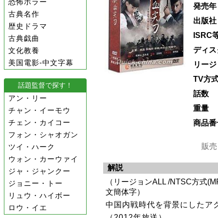
恐怖ホラー
発売年
古典名作
出版社
歴史ドラマ
ISRC
古典戯曲
ディス
文化教養
美国電影-中文字幕
リージ
TV方
話題監督で探す！
話数
アン・リー
重量
チャン・イーモウ
チェン・カイコー
商品番
フォン・シャオガン
販売
ツイ・ハーク
ウォン・カーウァイ
解説
ジャ・ジャンクー
（リージョンALL /NTSC方式(MPE
ジョニー・トー
文簡体字）
リュウ・ハイボー
中国内戦時代を背景にしたア
ロウ・イエ
（2012年放送）。