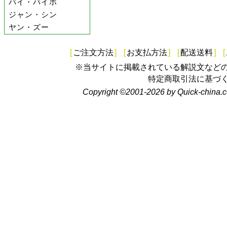
バイ・バイホ
ジャン・シン
ヤン・ズー
[
ご注文方法
]
[
お支払方法
]
[
配送送料
]
[
※当サイトに掲載されている解説文など
特定商取引法に基づ
Copyright ©2001-2026 by Quick-china.c