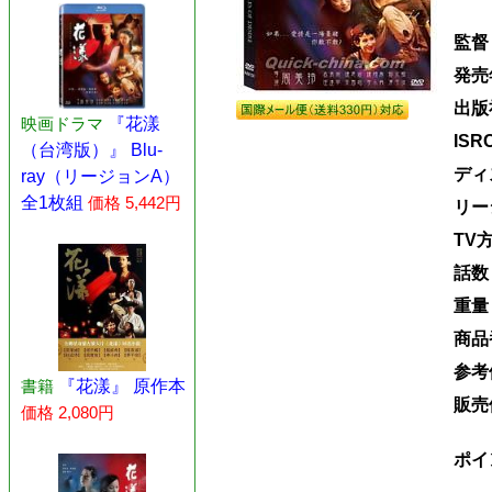
監督
発売
出版
映画ドラマ
『花漾
ISR
（台湾版）』 Blu-
ディ
ray（リージョンA）
全1枚組
価格 5,442円
リー
TV
話数
重量
商品
参考
書籍
『花漾』 原作本
販売
価格 2,080円
ポイ