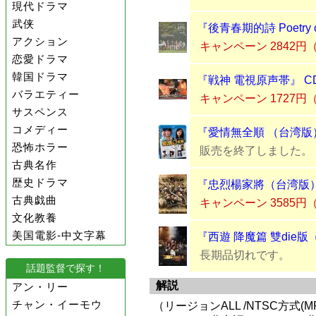
現代ドラマ
武侠
『後青春期的詩 Poetry of
アクション
キャンペーン 2842円
恋愛ドラマ
韓国ドラマ
『戦神 電視原声帯』 C
バラエティー
キャンペーン 1727円
サスペンス
コメディー
『愛情無全順 （台湾版）』
恐怖ホラー
販売を終了しました。
古典名作
歴史ドラマ
『忠烈楊家將（台湾版）
古典戯曲
キャンペーン 3585円
文化教養
美国電影-中文字幕
『西遊 降魔篇 雙die版
長期品切れです。
話題監督で探す！
解説
アン・リー
チャン・イーモウ
（リージョンALL /NTSC方式(MP