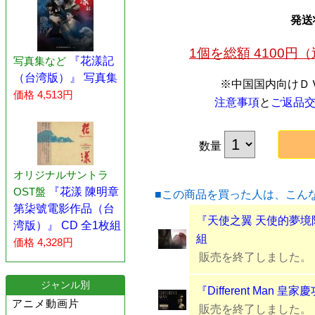
発送
1個を総額 4100
写真集など
『花漾記
（台湾版）』 写真集
※中国国内向けＤ
価格 4,513円
注意事項
と
ご返品
数量
オリジナルサントラ
OST盤
『花漾 陳明章
■この商品を買った人は、こん
第柒號電影作品（台
『天使之翼 天使的夢境
湾版）』 CD 全1枚組
組
価格 4,328円
販売を終了しました。
ジャンル別
『Different Man 
アニメ動画片
販売を終了しました。