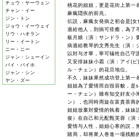
チュウ・ヤーウェン
桃花的姐姐，更是花街上第一
チャン・イー
麻瘋隠疾的前兆。
ジン・トン
伝説，麻瘋女発病之初会是[女
ジョウ・イーウェイ
過給他人，則病可痊癒，為了
リウ・ハオラン
板月娘（演：サンドラ・ン）
リー・イートン
病過給教琴的文秀先生（演：
ニー・ニー
以対与才華，寧可犠牲自己守
ジャン・シューイン
又安排妹妹小霜（演：アイ(ビ
バイ・バイホ
ル・チェン）的花旦地位。
ジャン・シン
不久，妹妹果然成功登上第一
ヤン・ズー
姐姐為了愛情而自毀容貌，是sh
ー・チェン）雖有知交好友小海
ン），也同時周旋在富貴茶商
姐姐放棄対愛情的執着，妹妹
俊）在自己和元配甄芙蓉（演
愛情与人性，姐姐心寒的説，無
賭局，却将衆人巻進一場残酷