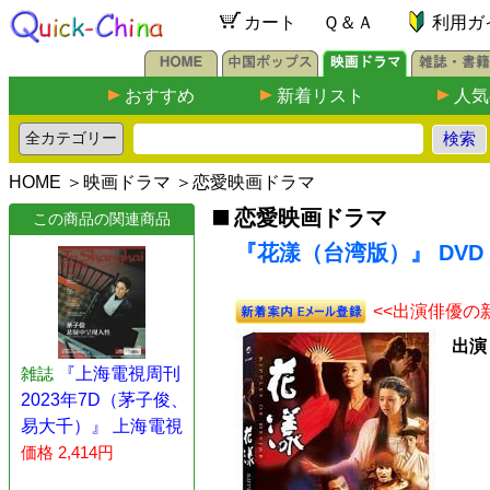
カート
Ｑ＆Ａ
利用ガ
おすすめ
新着リスト
人気
HOME
＞
映画ドラマ
＞
恋愛映画ドラマ
恋愛映画ドラマ
この商品の関連商品
『花漾（台湾版）』 DVD
<<出演俳優の
出演
雑誌
『上海電視周刊
2023年7D（茅子俊、
易大千）』 上海電視
価格 2,414円