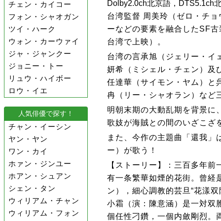
Dolby2.0ch北京語，DTS5.
チェン・カイコー
台湾監督 周美玲（ゼロ・チ
フォン・シャオガン
ーなどの要素を融合したSF古装
ツイ・ハーク
ウォン・カーウァイ
台湾で上映）。
ジャ・ジャンクー
台湾の言承旭（ジェリー・イ
ジョニー・トー
妍希（ミシェル・チェン）及
リュウ・ハイボー
任達華（サイモン・ヤム）と
ロウ・イエ
冉（リー・シャオラン）など
明朝末期の大動乱期を背景に
人気俳優で探す！
歌妓が海賊との間のいざこざ
チャン・イーシン
また、今作の主題曲「還我」は
ヤン・ヤン
ー）が歌う！
ワン・カイ
ホァン・ジンユー
【ストーリー】：三百多年前
ホアン・シュアン
有一条繁華如煙的花街。曾経
シェン・タン
ン），細心調教的芸旦“花漾双
ウィリアム・チャン
小霜（演：陳意涵）是一対双
ウィリアム・フォン
個任性刁鑽，一個内斂剛烈。