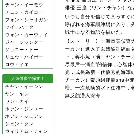
チャン・イーモウ
俳優 王強（ワン・チャン）な
チェン・カイコー
いつも自分を信じてまっすぐ
フォン・シャオガン
呼ばれる海軍訓練場に入り、
ツイ・ハーク
戦士になる物語を描いた。
ウォン・カーウァイ
【ストーリー】：海軍某偵査
ジャ・ジャンクー
ーカン）進入了以残酷訓練而著
ジョニー・トー
下，蒋小魚（演：ヤン・チー
リュウ・ハイボー
尽最后一滴血”的信仰，心智
ロウ・イエ
光，成長為新一代優秀的海軍
人気俳優で探す！
チーカン）帯頭組建龍sha中
チャン・イーシン
増。一次危険的水下任務中，
ヤン・ヤン
無反顧潜入深海...
ワン・カイ
ホァン・ジンユー
ホアン・シュアン
シェン・タン
ウィリアム・チャン