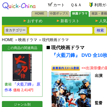
カート
Ｑ＆Ａ
利用ガ
おすすめ
新着リスト
人気
HOME
＞
映画ドラマ
＞
現代映画ドラマ
現代映画ドラマ
この商品の関連商品
『火藍刀鋒』 DVD 全10
<<出演俳優の
出演
書籍
『火藍刀鋒』 原
作本
価格 2,414円
監督
ジャンル別