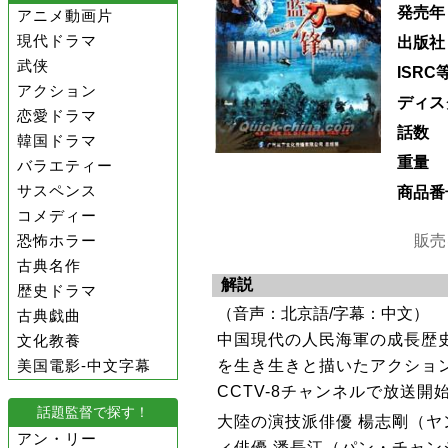
発売年
アニメ動画片
現代ドラマ
出版社
武侠
ISRC
アクション
ディス
恋愛ドラマ
話数
韓国ドラマ
重量
バラエティー
サスペンス
商品番
コメディー
販売
恐怖ホラー
古典名作
解説
歴史ドラマ
（音声：北京語/字幕：中文）
古典戯曲
中国現代の人民海軍の成長歴
文化教養
を生き生きと描いたアクション
美国電影-中文字幕
CCTV-8チャンネルで放送開
話題監督で探す！
大陸の演技派俳優 楊志剛（
アン・リー
ィ俳優 潘長江（パン・チャン