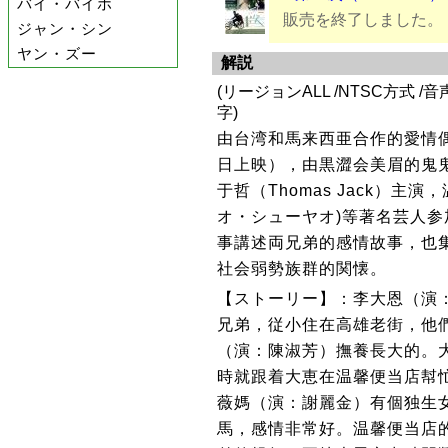
バイ・バイホ
販売を終了しました。
ジャン・シン
ヤン・ズー
解説
(リージョンALL /NTSC方式 /
字)
由台湾和馬来西亜合作的愛情偶
日上映），由黒澀会美眉的鬼
于哲（Thomas Jack）
オ・シューヤオ)等著名芸人
事講述両兄弟的感情故事，也
社会弱勢族群的関懐。
【ストーリー】：李大恩（演
兄弟，従小住在高雄老街，他們
（演：陳淑芳）撫養長大的。
時就跟着大恵在温馨便当店幇忙
薇媽（演：謝麗金）有個独生
馬，感情非常好。温馨便当店