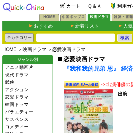
カート
Ｑ＆Ａ
利用ガ
おすすめ
新着リスト
人気
HOME
＞
映画ドラマ
＞
恋愛映画ドラマ
恋愛映画ドラマ
ジャンル別
アニメ動画片
『我和我的兄弟 恩』 経済
現代ドラマ
武侠
<<出演俳優の
アクション
出演
恋愛ドラマ
韓国ドラマ
バラエティー
サスペンス
コメディー