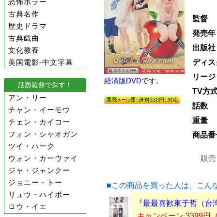
恐怖ホラー
古典名作
監督
歴史ドラマ
発売年
古典戯曲
出版社
文化教養
美国電影-中文字幕
ディス
リージ
経済版DVD
です。
話題監督で探す！
TV方
アン・リー
話数
チャン・イーモウ
重量
チェン・カイコー
フォン・シャオガン
商品番
ツイ・ハーク
ウォン・カーウァイ
販売
ジャ・ジャンクー
ジョニー・トー
■この商品を買った人は、こん
リュウ・ハイボー
『最最喜歓東于哲（台湾
ロウ・イエ
キャンペーン 3399円