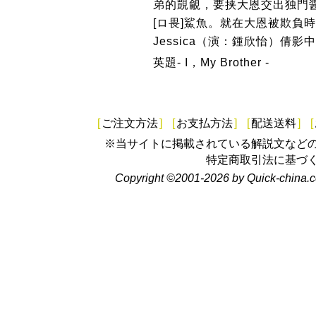
弟的覬覦，要挟大恩交出独門醤
[ロ畏]鯊魚。就在大恩被欺負
Jessica（演：鍾欣怡）倩影中，
英題- I，My Brother -
[
ご注文方法
]
[
お支払方法
]
[
配送送料
]
[
※当サイトに掲載されている解説文など
特定商取引法に基づ
Copyright ©2001-2026 by Quick-china.c