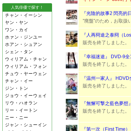
人気俳優で探す！
『光陰的故事2 閃亮的
チャン・イーシン
”廃盤”のため，お取扱
ヤン・ヤン
ワン・カイ
『人再冏途之泰冏（Lost I
ホァン・ジンユー
販売を終了しました。
ホアン・シュアン
シェン・タン
『幸福迷途』 DVD-9全
ウィリアム・チャン
販売を終了しました。
ウィリアム・フォン
チュウ・ヤーウェン
『温州一家人』 HDVD
チャン・イー
販売を終了しました。
ジン・トン
ジョウ・イーウェイ
リウ・ハオラン
『無懈可撃之藍色夢想』 
リー・イートン
販売を終了しました。
ニー・ニー
ジャン・シューイン
『第一次（First Ti