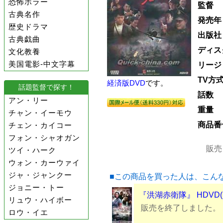
恐怖ホラー
監督
古典名作
発売年
歴史ドラマ
出版社
古典戯曲
ディス
文化教養
美国電影-中文字幕
リージ
TV方
経済版DVD
です。
話題監督で探す！
話数
アン・リー
重量
チャン・イーモウ
商品番
チェン・カイコー
フォン・シャオガン
販売
ツイ・ハーク
ウォン・カーウァイ
ジャ・ジャンクー
■この商品を買った人は、こん
ジョニー・トー
『洪湖赤衛隊』 HDVD(
リュウ・ハイボー
販売を終了しました。
ロウ・イエ