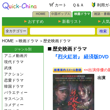
カート
Ｑ＆Ａ
利用ガ
おすすめ
新着リスト
人気
HOME
＞
映画ドラマ
＞
歴史映画ドラマ
歴史映画ドラマ
ジャンル別
アニメ動画片
『烈火紅岩』 経済版DVD
現代ドラマ
武侠
<<出演俳優の
アクション
出演
恋愛ドラマ
韓国ドラマ
バラエティー
サスペンス
コメディー