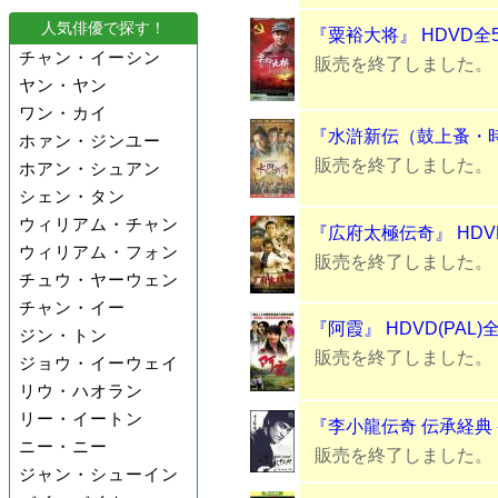
人気俳優で探す！
『粟裕大将』 HDVD全
チャン・イーシン
販売を終了しました。
ヤン・ヤン
ワン・カイ
『水滸新伝（鼓上蚤・時遷
ホァン・ジンユー
販売を終了しました。
ホアン・シュアン
シェン・タン
ウィリアム・チャン
『広府太極伝奇』 HDVD
ウィリアム・フォン
販売を終了しました。
チュウ・ヤーウェン
チャン・イー
『阿霞』 HDVD(PAL)
ジン・トン
販売を終了しました。
ジョウ・イーウェイ
リウ・ハオラン
リー・イートン
『李小龍伝奇 伝承経典 -D
ニー・ニー
販売を終了しました。
ジャン・シューイン