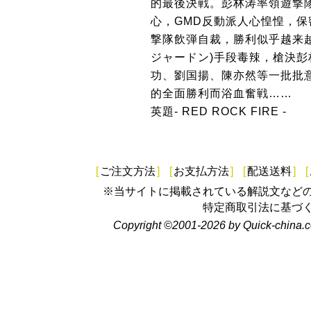
的最後決戦。彭林涛率領遊撃
心，GMD反動派人心惶惶，
撃隊飲弾自裁，勝利似乎越来
ジャードン)手段毒辣，槍決彭
功、劉国揚、陳亦然等一批批
的全面勝利而浴血奮戦……
英題- RED ROCK FIRE -
[
ご注文方法
]
[
お支払方法
]
[
配送送料
]
[
※当サイトに掲載されている解説文など
特定商取引法に基づ
Copyright ©2001-2026 by Quick-china.c