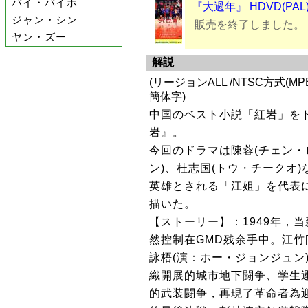
バイ・バイホ
『大過年』 HDVD(PAL
ジャン・シン
販売を終了しました。
ヤン・ズー
解説
(リージョンALL /NTSC方式(MPE
簡体字)
中国のベスト小説「紅岩」をド
岩』。
今回のドラマは陳蓉(チェン・
ン)、杜志国(トウ・チークオ
英雄とされる「江姐」を代表
描いた。
【ストーリー】：1949年，
然控制在GMD残余手中。江竹[
詠梧(演：ホー・ジョンジュン
織開展的城市地下闘争、学生運
的武装闘争，再現了革命者為迎