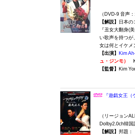
（DVD-9 音声
【解説】
日本の
『丑女大翻身(美
い歌声を持つが
女は何とイケメン
【出演】
Kim 
ュ・ジンモ）
Ki
【監督】
Kim Y
『遊戯女王（ゲ
（リージョンALL 
Dolby2.0ch
【解説】
邦題：