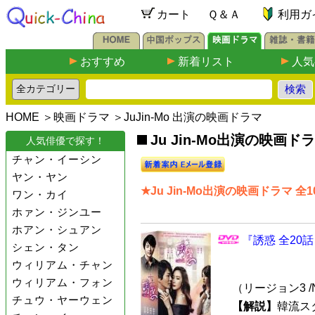
カート
Ｑ＆Ａ
利用ガ
おすすめ
新着リスト
人気
HOME
＞
映画ドラマ
＞JuJin-Mo 出演の映画ドラマ
Ju Jin-Mo出演の映画ドラ
人気俳優で探す！
チャン・イーシン
ヤン・ヤン
★Ju Jin-Mo出演の映画ドラマ 全1
ワン・カイ
ホァン・ジンユー
ホアン・シュアン
『誘惑 全20話
シェン・タン
ウィリアム・チャン
ウィリアム・フォン
（リージョン3 /
チュウ・ヤーウェン
【解説】
韓流スター