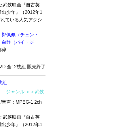
した武侠映画『自古英
少年』（2012年1
ばれている人気アクシ
鄭佩佩（チェン・
白静（バイ・ジ
鄭偉
DVD 全12枚組
販売終了
枚組
ジャンル
＞＞武侠
/音声：MPEG-1 2ch
した武侠映画『自古英
少年』（2012年1