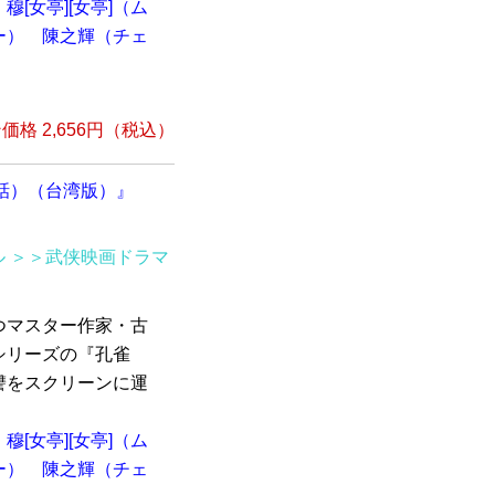
穆[女亭][女亭]（ム
ー）
陳之輝（チェ
格 2,656円（税込）
10話）（台湾版）』
ル
＞＞武侠映画ドラマ
つマスター作家・古
シリーズの『孔雀
讐をスクリーンに運
穆[女亭][女亭]（ム
ー）
陳之輝（チェ