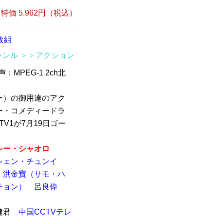
組
特価 5,962円（税込）
枚組
ャンル
＞＞アクション
声：MPEG-1 2ch北
ー）の御用達のアク
ー・コメディードラ
V1が7月19日ゴー
シー・シャオロ
シェン・チュンイ
洪金寶（サモ・ハ
チョン）
呂良偉
健君
中国CCTVテレ