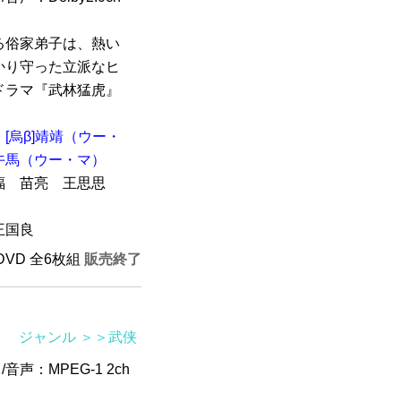
る俗家弟子は、熱い
かり守った立派なヒ
ドラマ『武林猛虎』
[烏β]靖靖（ウー・
午馬（ウー・マ）
 苗亮 王思思
王国良
HDVD 全6枚組
販売終了
ジャンル
＞＞武侠
/音声：MPEG-1 2ch