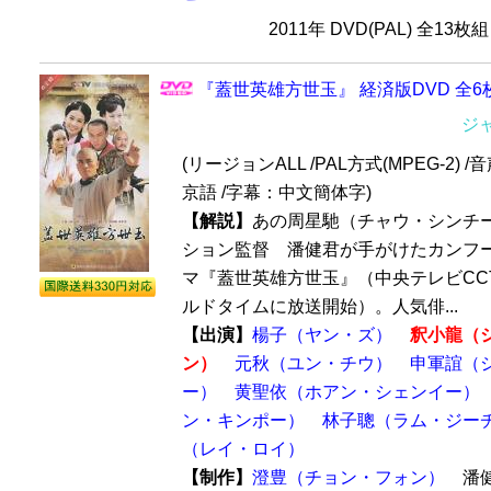
2011年 DVD(PAL) 全13枚
『蓋世英雄方世玉』 経済版DVD 全6
ジ
(リージョンALL /PAL方式(MPEG-2) /音
京語 /字幕：中文簡体字)
【解説】
あの周星馳（チャウ・シンチ
ション監督 潘健君が手がけたカンフ
マ『蓋世英雄方世玉』（中央テレビCCT
ルドタイムに放送開始）。人気俳...
【出演】
楊子（ヤン・ズ）
釈小龍（
ン）
元秋（ユン・チウ）
申軍誼（
ー）
黄聖依（ホアン・シェンイー）
ン・キンポー）
林子聰（ラム・ジー
（レイ・ロイ）
【制作】
澄豊（チョン・フォン）
潘