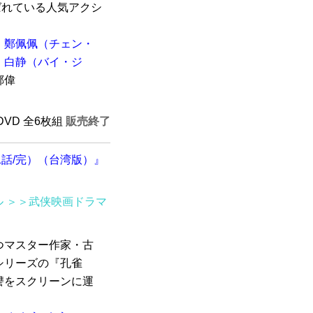
ばれている人気アクシ
鄭佩佩（チェン・
白静（バイ・ジ
鄭偉
HDVD 全6枚組
販売終了
21話/完）（台湾版）』
ル
＞＞武侠映画ドラマ
つマスター作家・古
シリーズの『孔雀
讐をスクリーンに運