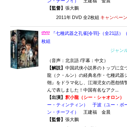
ン・チーフイ）
王建福 金晨
【監督】
張大鵬
2011年 DVD 全2枚組
キャンペーン価
『七種武器之孔雀[令羽]-（全21話）（
枚組
ジャン
（音声：北京語 /字幕：中文）
【解説】
中国武侠小説界のトップに立
龍（ク・ルン）の経典名作・七種武器
翎』をドラマ化し、江湖児女の恩怨情
んで表しました！中国有名なアク...
【出演】
釈小龍（シー・シャオロン）
ー・ティンティン）
于波（ユー・ボ
ン・チーフイ）
王建福 金晨
【監督】
張大鵬