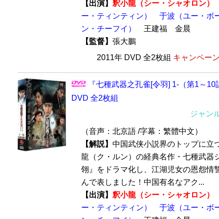
【出演】
釈小龍（シー・シャオロン）
ー・ティンティン）
于波（ユー・ボ
ン・チーフイ）
王建福 金晨
【監督】
張大鵬
2011年 DVD 全2枚組
キャンペーン価
『七種武器之孔雀[令羽] 1-（第1～
DVD 全2枚組
ジャン
（音声：北京語 /字幕：繁體中文）
【解説】
中国武侠小説界のトップに立
龍（ク・ルン）の経典名作・七種武器
翎』をドラマ化し、江湖児女の恩怨情
んで表しました！中国有名なアク...
【出演】
釈小龍（シー・シャオロン）
ー・ティンティン）
于波（ユー・ボ