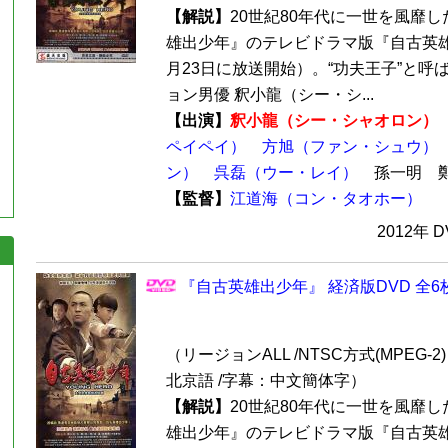
【解説】
20世紀80年代に一世を風靡
雄出少年』のテレビドラマ版『自古英雄出
月23日に放送開始）。“功夫王子”と呼
ョン男優 釈小龍（シー・シ...
【出演】
釈小龍（シー・シャオロン）
ペイペイ）
方旭（ファン・シュウ）
ン）
呉磊（ウー・レイ）
孫一明 
【監督】
江道海（コン・タオホー）
2012年 
『自古英雄出少年』 経済版DVD 全6
（リージョンALL /NTSC方式(MPEG-2) 
北京語 /字幕：中文簡体字）
【解説】
20世紀80年代に一世を風靡
雄出少年』のテレビドラマ版『自古英雄出