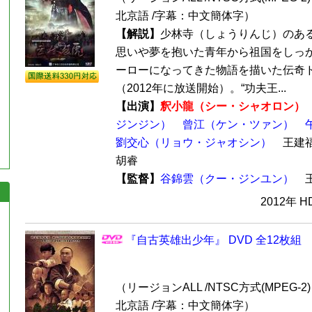
北京語 /字幕：中文簡体字）
【解説】
少林寺（しょうりんじ）のあ
思いや夢を抱いた青年から祖国をしっ
ーローになってきた物語を描いた伝奇
（2012年に放送開始）。“功夫王...
【出演】
釈小龍（シー・シャオロン）
ジンジン）
曾江（ケン・ツァン）
劉交心（リョウ・ジャオシン）
王建福
胡睿
【監督】
谷錦雲（クー・ジンユン）
2012年 
『自古英雄出少年』 DVD 全12枚組
（リージョンALL /NTSC方式(MPEG-2) 
北京語 /字幕：中文簡体字）