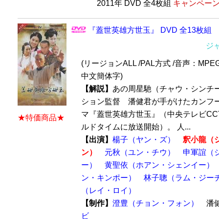
2011年 DVD 全4枚組
キャンペーン価
『蓋世英雄方世玉』 DVD 全13枚組
ジ
(リージョンALL /PAL方式 /音声：MPE
中文簡体字)
【解説】
あの周星馳（チャウ・シンチ
ション監督 潘健君が手がけたカンフ
マ『蓋世英雄方世玉』（中央テレビCCT
★特価商品★
ルドタイムに放送開始）。 人...
【出演】
楊子（ヤン・ズ）
釈小龍（
ン）
元秋（ユン・チウ）
申軍誼（
ー）
黄聖依（ホアン・シェンイー）
ン・キンポー）
林子聰（ラム・ジー
（レイ・ロイ）
【制作】
澄豊（チョン・フォン）
潘
ビ