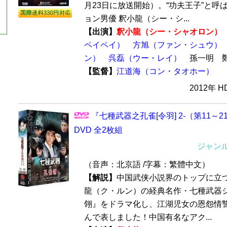
月23日に放送開始）。“功夫王子”と呼
ョン男優 釈小龍（シー・シ...
【出演】
釈小龍（シー・シャオロン）
ペイペイ）
方旭（ファン・シュウ）
ン）
呉磊（ウー・レイ）
孫一明 
【監督】
江道海（コン・タオホー）
2012年 
『七種武器之孔雀[令羽] 2-（第11～
DVD 全2枚組
ジャン
（音声：北京語 /字幕：繁體中文）
【解説】
中国武侠小説界のトップに立
龍（ク・ルン）の経典名作・七種武器
翎』をドラマ化し、江湖児女の恩怨情
んで表しました！中国有名なアク...