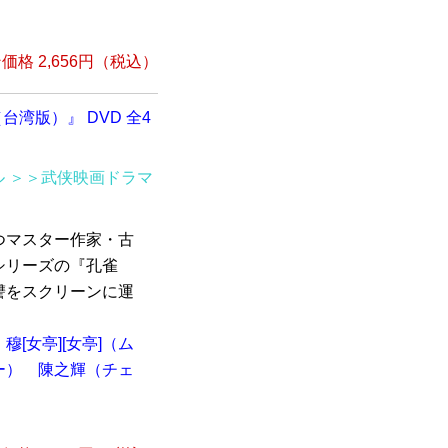
格 2,656円（税込）
台湾版）』 DVD 全4
ル
＞＞武侠映画ドラマ
つマスター作家・古
シリーズの『孔雀
讐をスクリーンに運
穆[女亭][女亭]（ム
ー）
陳之輝（チェ