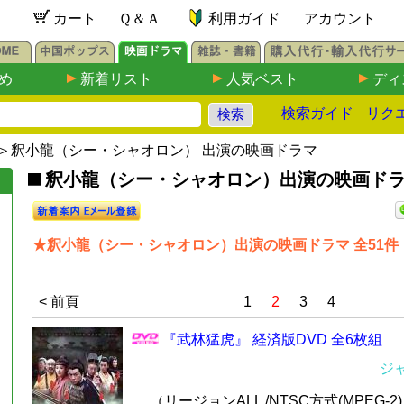
カート
Ｑ＆Ａ
利用ガイド
アカウント
め
新着リスト
人気ベスト
ディ
検索ガイド
リク
＞釈小龍（シー・シャオロン） 出演の映画ドラマ
釈小龍（シー・シャオロン）出演の映画ドラマD
★釈小龍（シー・シャオロン）出演の映画ドラマ 全51件
< 前頁
1
2
3
4
『武林猛虎』 経済版DVD 全6枚組
ジ
（リージョンALL /NTSC方式(MPEG-2) /