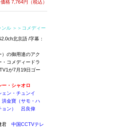
格 7,764円（税込）
ャンル
＞＞コメディー
G2.0ch北京語 /字幕：
ー）の御用達のアク
ー・コメディードラ
V1が7月19日ゴー
シー・シャオロ
シェン・チュンイ
洪金寶（サモ・ハ
チョン）
呂良偉
健君
中国CCTVテレ