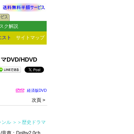
スク解説
エスト
サイトマップ
VD/HDVD
経済版DVD
次頁 >
ャンル
＞＞歴史ドラマ
音声：Dolby2.0ch