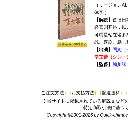
（リージョンALL
体字 ）
【解説】
首播日
轻喜剧开路，以
可谓是站在诸多
战、喜剧、励志和
【出演】
閆妮（
辛芷蕾（シン・
【監督】
簡川訸
[
ご注文方法
]
[
お支払方法
]
[
配送送料
]
[
※当サイトに掲載されている解説文など
特定商取引法に基づ
Copyright ©2001-2026 by Quick-china.c