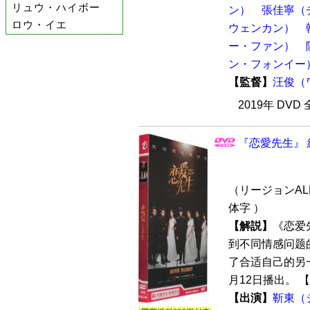
リュウ・ハイボー
ン）
張佳寧（
ロウ・イエ
ウェンカン）
ー・ファン）
ン・フォンイー
【監督】
汪俊（
2019年 DVD
『恋愛先生』 
（リージョンALL
体字 ）
【解説】
《恋爱
到不同情感问题
了合适自己的另一
月12日播出。 【
【出演】
靳東（