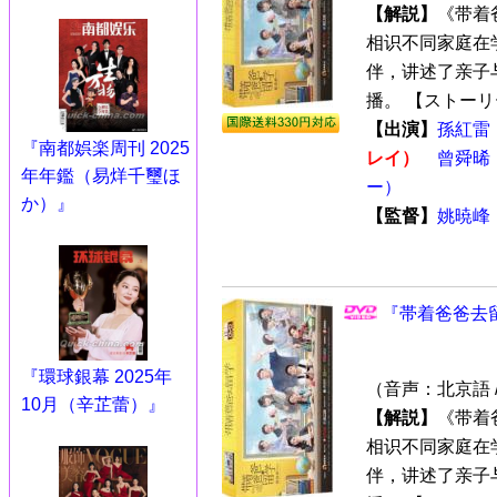
【解説】
《带着
相识不同家庭在
伴，讲述了亲子与
播。 【ストーリー
【出演】
孫紅雷
『南都娯楽周刊 2025
レイ）
曾舜晞（
年年鑑（易烊千璽ほ
ー）
か）』
【監督】
姚暁峰
『帯着爸爸去留
『環球銀幕 2025年
（音声：北京語 
10月（辛芷蕾）』
【解説】
《带着
相识不同家庭在
伴，讲述了亲子与