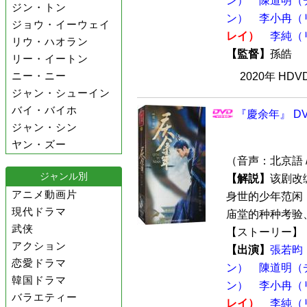
ン）
陳道明（
ジン・トン
ン）
李小冉（
ジョウ・イーウェイ
レイ）
李純（
リウ・ハオラン
【監督】
孫皓
リー・イートン
ニー・ニー
2020年 HD
ジャン・シューイン
バイ・バイホ
『慶余年』 DV
ジャン・シン
ヤン・ズー
（音声：北京語 
ジャンル別
【解説】
该剧改
アニメ動画片
身世的少年范闲
現代ドラマ
庙堂的种种考验、
武侠
【ストーリー】：
アクション
【出演】
張若昀
恋愛ドラマ
ン）
陳道明（
韓国ドラマ
ン）
李小冉（
バラエティー
レイ）
李純（