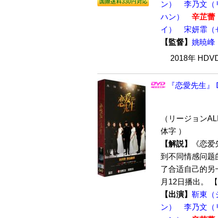
ン）
李乃文（
ハン）
辛芷蕾
イ）
宋妍霏（
【監督】
姚暁峰
2018年 HD
『恋愛先生』 D
（リージョンALL
体字 ）
【解説】
《恋爱
到不同情感问题
了合适自己的另一
月12日播出。 【
【出演】
靳東（
ン）
李乃文（