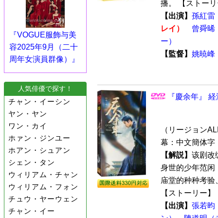
播。 【ストーリー
【出演】
孫紅雷
レイ）
曾舜晞（
『VOGUE服飾与美
ー）
容2025年9月（二十
【監督】
姚暁峰
周年女演員群像）』
人気俳優で探す！
『慶余年』 経
チャン・イーシン
ヤン・ヤン
ワン・カイ
（リージョンALL 
ホァン・ジンユー
幕：中文簡体字 
ホアン・シュアン
【解説】
该剧改
シェン・タン
身世的少年范闲
ウィリアム・チャン
庙堂的种种考验、
ウィリアム・フォン
【ストーリー】：
チュウ・ヤーウェン
【出演】
張若昀
チャン・イー