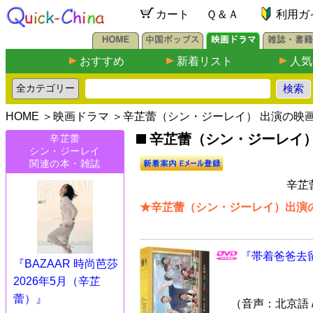
カート
Ｑ＆Ａ
利用ガ
おすすめ
新着リスト
人気
HOME
＞
映画ドラマ
＞辛芷蕾（シン・ジーレイ） 出演の映
辛芷蕾（シン・ジーレイ）出
辛芷蕾
シン・ジーレイ
関連の本・雑誌
辛芷
★辛芷蕾（シン・ジーレイ）出演の
『帯着爸爸去留
『BAZAAR 時尚芭莎
2026年5月（辛芷
蕾）』
（音声：北京語 