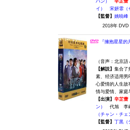
ハン）
辛芷蕾
イ）
宋妍霏（
【監督】
姚暁峰
2018年 DV
『擁抱星星的月
（音声：北京語 
【解説】
集合了
素、经济适用男
心爱情的人生故
情与爱情、家庭与
【出演】
辛芷蕾
ン）
代旭 李
（チャン・チェ
【監督】
丁黒（