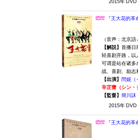
2015年 DV
『王大花的革命
（音声：北京語 
【解説】
首播日
轻喜剧开路，以
可谓是站在诸多
战、喜剧、励志和
【出演】
閆妮（
辛芷蕾（シン・
【監督】
簡川訸
2015年 DV
『王大花的革命