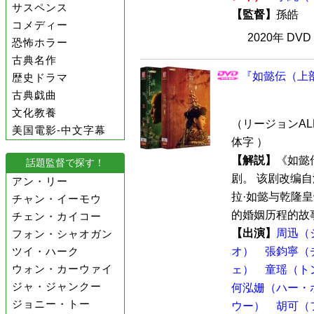
サスペンス
【監督】
孫皓
コメディー
2020年 DV
恐怖ホラー
古典名作
『如懿伝（上部
歴史ドラマ
古典戯曲
文化教養
（リージョンALL
美国電影-中文字幕
体字 ）
【解説】
《如懿
話題監督で探す！
剧。 该剧改编
アン・リー
拉·如懿与乾隆
チャン・イーモウ
的婚姻历程的故事。
チェン・カイコー
【出演】
周迅（
フォン・シャオガン
ツイ・ハーク
オ）
張鈞寧（
ウォン・カーウァイ
ェ）
童瑶（ト
ジャ・ジャンクー
何泓姗（ハー・
ジョニー・トー
ウー）
胡可（