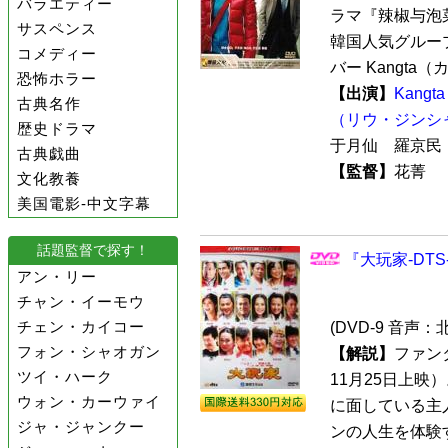
バラエティー
ラマ『辣椒与泡
サスペンス
韓国人気グループ
コメディー
バー Kangta（
恐怖ホラー
【出演】
Kang
古典名作
（リウ・ジンシ
歴史ドラマ
于月仙 羅京
古典戯曲
【監督】
花菁
文化教養
美国電影-中文字幕
話題監督で探す！
『大玩家-DTS
アン・リー
チャン・イーモウ
チェン・カイコー
(DVD-9 音声
フォン・シャオガン
【解説】
ファン
ツイ・ハーク
11月25日上
ウォン・カーウァイ
に面している主
ジャ・ジャンクー
ンの人生を体験す