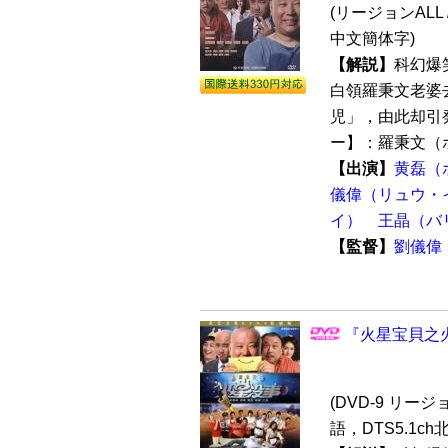
(リージョンALL 
中文簡体字)
【解説】
科幻爆
白領羅秉文老婆
児」，由此却引
ー】：羅秉文（ホ
【出演】
黄磊（
儀偉（リュウ・
イ）
王晶（バ
【監督】
劉儀偉
『火星宝貝之火星
(DVD-9 リージョ
語，DTS5.1