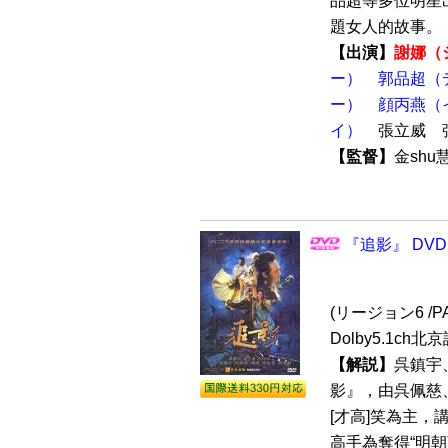
品超等多位明星
題女人的故事。【
【出演】
謝娜（
ー）
郭品超（
ー）
顔丙燕（
イ）
張立威 
【監督】
金sh
『追影』 DVD
(リージョン6 /P
Dolby5.1ch
【解説】
呉鎮宇
影』，由呉佩慈
[才高]笑為主
高手為奪得“明朝蔵