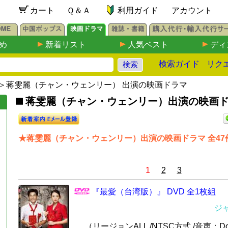
カート
Ｑ＆Ａ
利用ガイド
アカウント
め
新着リスト
人気ベスト
ディ
検索ガイド
リク
＞蒋雯麗（チャン・ウェンリー） 出演の映画ドラマ
蒋雯麗（チャン・ウェンリー）出演の映画ドラマ
★蒋雯麗（チャン・ウェンリー）出演の映画ドラマ 全47
1
2
3
『最愛（台湾版）』 DVD 全1枚組
ジ
（リージョンALL /NTSC方式 /音声：Dol