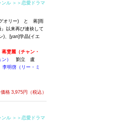
ャンル
＞＞恋愛ドラマ
グオリー) と 蒋[雨
婚』以来再び連袂して
、[yan]学晶(イエ
蒋雯麗（チャン・
ュン）
劉立 盧
李明啓（リー・ミ
格 3,975円（税込）
ャンル
＞＞恋愛ドラマ