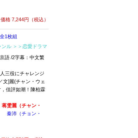
格 7,244円（税込）
全1枚組
ャンル
＞＞恋愛ドラマ
北京語 /2字幕：中文繁
一人三役にチャレンジ
文]麗(チャン・ウェ
幕片，佳評如潮！陳柏霖
蒋雯麗（チャン・
）
秦沛（チョン・