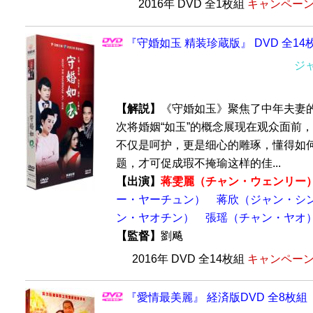
2016年 DVD 全1枚組
キャンペーン価
『守婚如玉 精装珍蔵版』 DVD 全14
ジ
【解説】
《守婚如玉》聚焦了中年夫妻
次将婚姻“如玉”的概念展现在观众面前
不仅是呵护，更是细心的雕琢，懂得如
题，才可促成瑕不掩瑜这样的佳...
【出演】
蒋雯麗（チャン・ウェンリー
ー・ヤーチュン）
蒋欣（ジャン・シ
ン・ヤオチン）
張瑶（チャン・ヤオ
【監督】
劉飚
2016年 DVD 全14枚組
キャンペーン価
『愛情最美麗』 経済版DVD 全8枚組