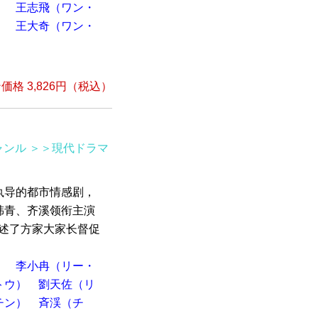
）
王志飛（ワン・
）
王大奇（ワン・
格 3,826円（税込）
ャンル
＞＞現代ドラマ
执导的都市情感剧，
韩青、齐溪领衔主演
，讲述了方家大家长督促
）
李小冉（リー・
トウ）
劉天佐（リ
チン）
斉渓（チ