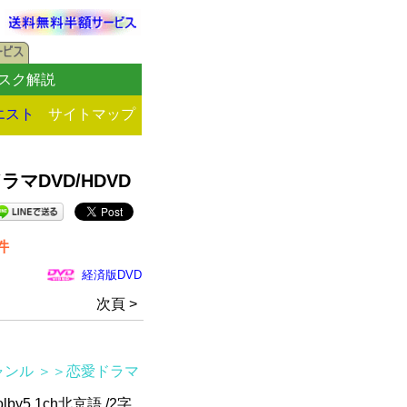
スク解説
エスト
サイトマップ
DVD/HDVD
件
経済版DVD
次頁 >
ャンル
＞＞恋愛ドラマ
by5.1ch北京語 /2字