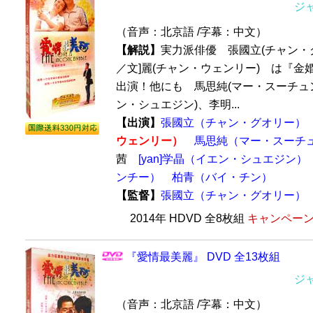
ジ
（音声：北京語 /字幕：中文）
【解説】
実力派俳優 張國立(チャン・
／文]麗(チャン・ウェンリー) は『金
出演！他にも 馬思純(マー・スーチュン)
ン・シュエジン)、李明...
【出演】
張國立（チャン・グオリー）
ウェンリー）
馬思純（マー・スーチ
茜
[yan]学晶（イエン・シュエジン）
ンチー）
柏青（バイ・チン）
【監督】
張國立（チャン・グオリー）
2014年 HDVD 全8枚組
キャンペーン価
『愛情最美麗』 DVD 全13枚組
ジ
（音声：北京語 /字幕：中文）