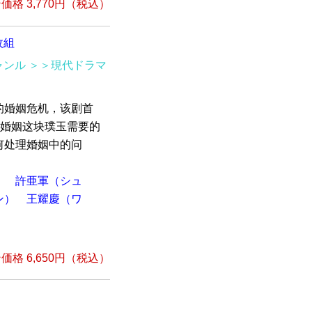
格 3,770円（税込）
枚組
ャンル
＞＞現代ドラマ
的婚姻危机，该剧首
，婚姻这块璞玉需要的
何处理婚姻中的问
）
許亜軍（シュ
ン）
王耀慶（ワ
）
格 6,650円（税込）