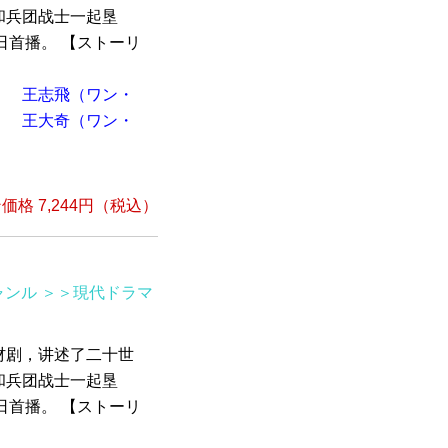
和兵团战士一起垦
3日首播。 【ストーリ
）
王志飛（ワン・
）
王大奇（ワン・
格 7,244円（税込）
ャンル
＞＞現代ドラマ
材剧，讲述了二十世
和兵团战士一起垦
3日首播。 【ストーリ