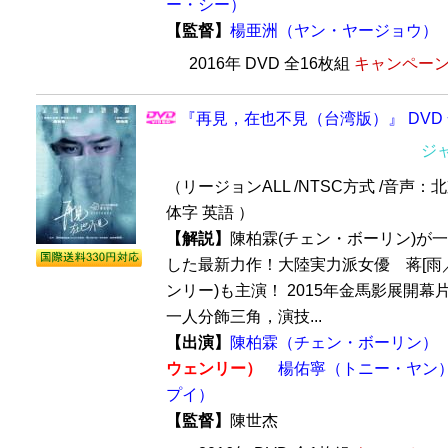
ー・シー）
【監督】
楊亜洲（ヤン・ヤージョウ）
2016年 DVD 全16枚組
キャンペーン価
『再見，在也不見（台湾版）』 DVD 
ジ
（リージョンALL /NTSC方式 /音声：
体字 英語 ）
【解説】
陳柏霖(チェン・ボーリン)が
した最新力作！大陸実力派女優 蒋[雨／
ンリー)も主演！ 2015年金馬影展開
一人分飾三角，演技...
【出演】
陳柏霖（チェン・ボーリン）
ウェンリー）
楊佑寧（トニー・ヤン
プイ）
【監督】
陳世杰