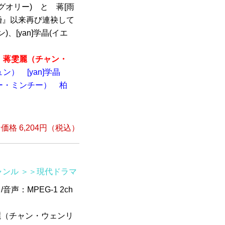
グオリー) と 蒋[雨
婚』以来再び連袂して
、[yan]学晶(イエ
蒋雯麗（チャン・
ュン）
[yan]学晶
ー・ミンチー）
柏
格 6,204円（税込）
ャンル
＞＞現代ドラマ
/音声：MPEG-1 2ch
]麗（チャン・ウェンリ