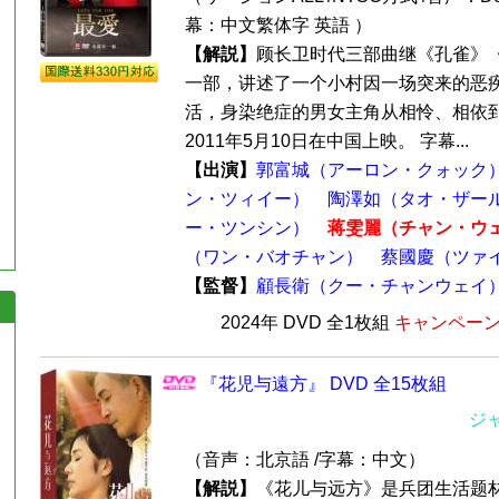
幕：中文繁体字 英語 ）
【解説】
顾长卫时代三部曲继《孔雀》
一部，讲述了一个小村因一场突来的恶
活，身染绝症的男女主角从相怜、相依
2011年5月10日在中国上映。 字幕...
【出演】
郭富城（アーロン・クォック
ン・ツィイー）
陶澤如（タオ・ザー
ー・ツンシン）
蒋雯麗（チャン・ウ
（ワン・バオチャン）
蔡國慶（ツァ
【監督】
顧長衛（クー・チャンウェイ
2024年 DVD 全1枚組
キャンペーン価
『花児与遠方』 DVD 全15枚組
ジ
（音声：北京語 /字幕：中文）
【解説】
《花儿与远方》是兵团生活题