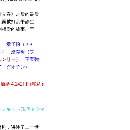
《立春》之后的最后
疾而被打乱平静生
到相爱的故事。于
）
章子怡（チャ
ル）
濮存昕（プ
ェンリー）
王宝強
イ・グオチン）
）
格 4,142円（税込）
ャンル
＞＞現代ドラマ
材剧，讲述了二十世