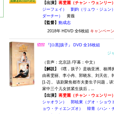
【出演】
蒋雯麗（チャン・ウェンリー
ジーフェイ）
劉鈞（リュウ・ジュン
ダーチー）
黄薇
【監督】
鮑成志
2018年 HDVD 全6枚組
キャンペーン価
『[ロ黒]孩子』 DVD 全16枚組
ジ
（音声：北京語 /字幕：中文）
【解説】
《嘿，孩子》是杨亚洲、杨博
由蒋雯丽、李小冉、郭晓东、刘天佐、
[1-2] 。 该剧聚焦都市夫妻生子问题
家中三个儿女抓紧生孩后，...
【出演】
蒋雯麗（チャン・ウェンリー
シャオラン）
郭暁東（グオ・ショウ
ョウ・ティエンズオ）
韓青（ハン・