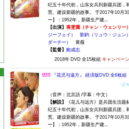
纪五十年代初，山东女兵到新疆兵团，
荒、建设新疆的故事。 于2017年10月
ー】：1952年，新疆生产建...
【出演】
蒋雯麗（チャン・ウェンリー
ジーフェイ）
劉鈞（リュウ・ジュン
ダーチー）
黄薇
【監督】
鮑成志
2018年 DVD 全15枚組
キャンペーン価
『花児与遠方』 経済版DVD 全6枚組
ジ
（音声：北京語 /字幕：中文）
【解説】
《花儿与远方》是兵团生活题
纪五十年代初，山东女兵到新疆兵团，
荒、建设新疆的故事。 于2017年10月
ー】：1952年，新疆生产建...