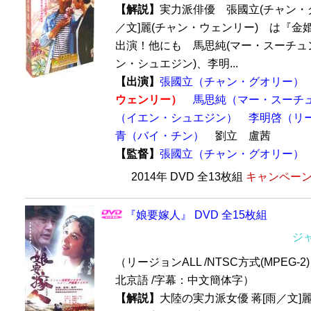
【解説】
実力派俳優 張國立(チャン・
／文]麗(チャン・ウェンリー) は『金
出演！他にも 馬思純(マー・スーチュン)
ン・シュエジン)、李明...
【出演】
張國立（チャン・グオリー）
ウェンリー）
馬思純（マー・スーチ
（イエン・シュエジン）
李明啓（リ
青（バイ・チン）
劉立 盧茜
【監督】
張國立（チャン・グオリー）
2014年 DVD 全13枚組
キャンペーン価
『娘要嫁人』 DVD 全15枚組
ジ
（リージョンALL /NTSC方式(MPEG-2) 
北京語 /字幕：中文簡体字）
【解説】
大陸の実力派女優 蒋[雨／文