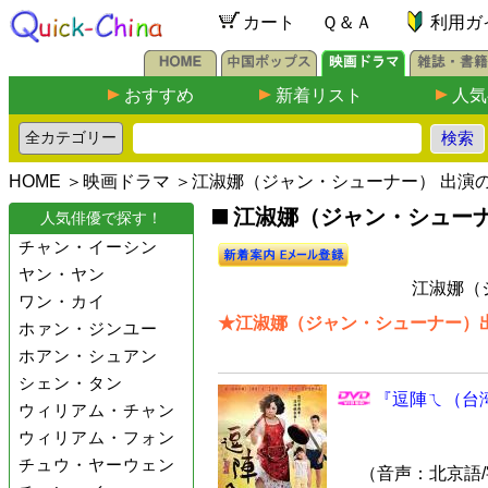
カート
Ｑ＆Ａ
利用ガ
おすすめ
新着リスト
人気
HOME
＞
映画ドラマ
＞江淑娜（ジャン・シューナー） 出演
江淑娜（ジャン・シューナ
人気俳優で探す！
チャン・イーシン
ヤン・ヤン
江淑娜（
ワン・カイ
★江淑娜（ジャン・シューナー）出
ホァン・ジンユー
ホアン・シュアン
シェン・タン
『逗陣ㄟ（台湾
ウィリアム・チャン
ウィリアム・フォン
チュウ・ヤーウェン
（音声：北京語