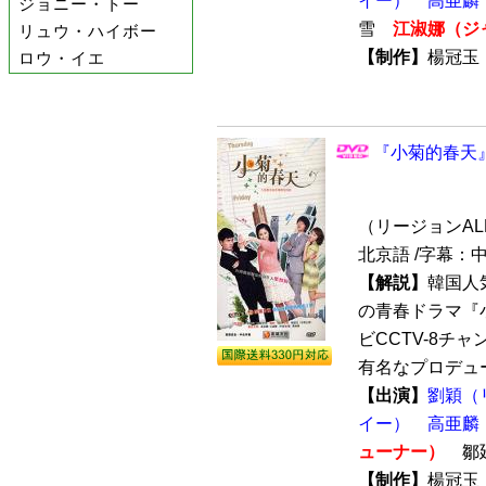
イー）
高亜麟
ジョニー・トー
雪
江淑娜（ジ
リュウ・ハイボー
【制作】
楊冠
ロウ・イエ
『小菊的春天』
（リージョンALL /
北京語 /字幕：
【解説】
韓国人
の青春ドラマ『小
ビCCTV-8チ
有名なプロデュー
【出演】
劉穎（
イー）
高亜麟
ューナー）
鄒
【制作】
楊冠