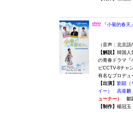
『小菊的春天』 
（音声：北京語
【解説】
韓国人
の青春ドラマ『小
ビCCTV-8チ
有名なプロデュー
【出演】
劉穎（
イー）
高亜麟
ューナー）
鄒
【制作】
楊冠