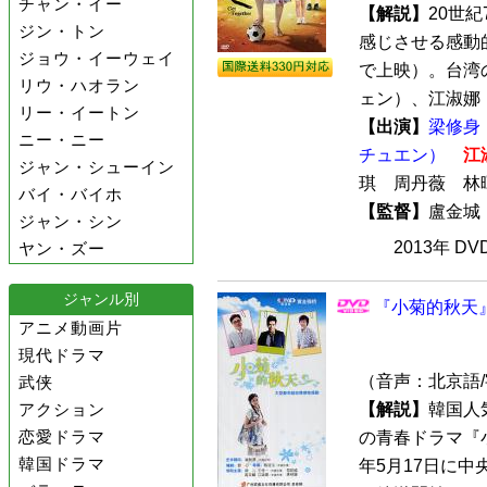
チャン・イー
【解説】
20世
ジン・トン
感じさせる感動的
ジョウ・イーウェイ
で上映）。台湾
リウ・ハオラン
ェン）、江淑娜（
リー・イートン
【出演】
梁修身
ニー・ニー
チュエン）
江
ジャン・シューイン
琪 周丹薇 林
バイ・バイホ
【監督】
盧金
ジャン・シン
2013年 D
ヤン・ズー
ジャンル別
『小菊的秋天』 
アニメ動画片
現代ドラマ
（音声：北京語
武侠
アクション
【解説】
韓国人
恋愛ドラマ
の青春ドラマ『
韓国ドラマ
年5月17日に中