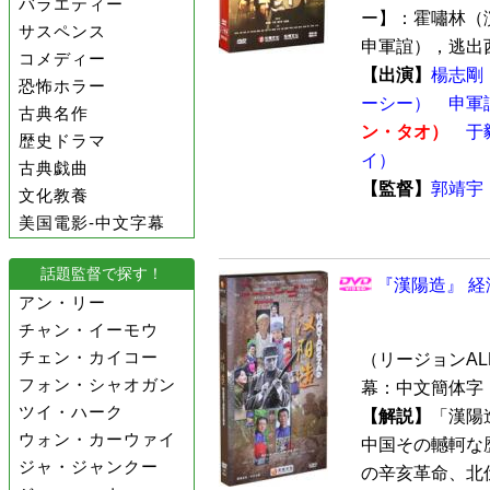
バラエティー
ー】：霍嘯林（
サスペンス
申軍誼），逃出西
コメディー
【出演】
楊志剛
恐怖ホラー
ーシー）
申軍
古典名作
ン・タオ）
于
歴史ドラマ
イ）
古典戯曲
【監督】
郭靖宇
文化教養
美国電影-中文字幕
話題監督で探す！
『漢陽造』 経
アン・リー
チャン・イーモウ
チェン・カイコー
（リージョンALL 
フォン・シャオガン
幕：中文簡体字 
ツイ・ハーク
【解説】
「漢陽
ウォン・カーウァイ
中国その轗軻な
ジャ・ジャンクー
の辛亥革命、北