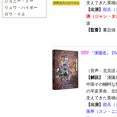
ジョニー・トー
支えてきた英雄の
リュウ・ハイボー
【出演】
邵兵（
ロウ・イエ
涛（ジャン・タ
波
【監督】
董志
『漢陽造』 DV
（音声：北京語 
【解説】
「漢陽
中国その轗軻な
の辛亥革命、北
支えてきた英雄の
【出演】
邵兵（
孫寧（スン・ニ