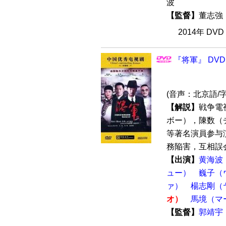
波
【監督】
董志
2014年 DV
『将軍』 DVD
(音声：北京語/
【解説】
戦争電
ボー），陳数（
等著名演員参与
務陥害，互相誤会
【出演】
黄海波
ュー）
巍子（
ァ）
楊志剛（
オ）
馬境（マ
【監督】
郭靖宇