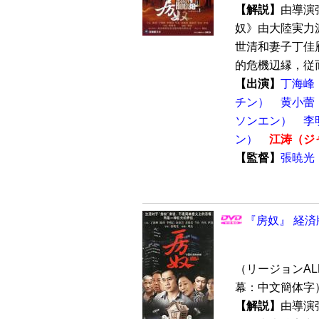
【解説】
由導演
奴》由大陸実力
世清和妻子丁佳
的危機辺縁，従而
【出演】
丁海峰
チン）
黄小蕾
ソンエン）
李
ン）
江涛（ジ
【監督】
張暁光
『房奴』 経済
（リージョンALL 
幕：中文簡体字
【解説】
由導演