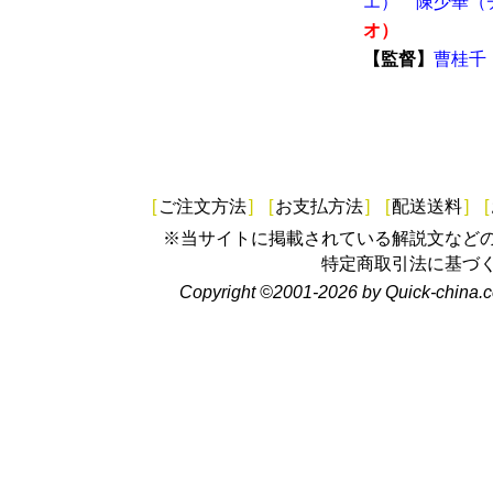
エ）
陳少華（
オ）
【監督】
曹桂千
[
ご注文方法
]
[
お支払方法
]
[
配送送料
]
[
※当サイトに掲載されている解説文など
特定商取引法に基づ
Copyright ©2001-2026 by Quick-china.c