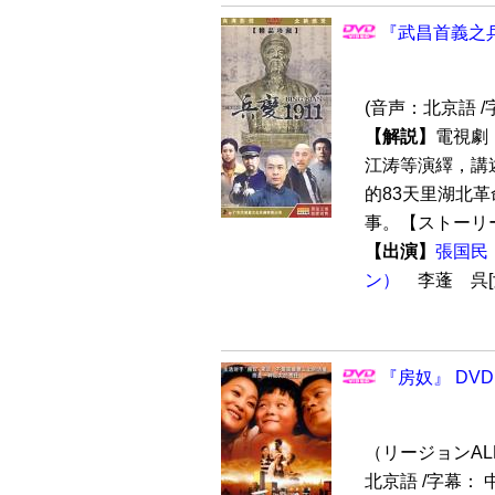
『武昌首義之兵
(音声：北京語 /
【解説】
電視劇
江涛等演繹，講述
的83天里湖北
事。【ストーリー
【出演】
張国民
ン）
李蓬 呉[
『房奴』 DVD
（リージョンALL 
北京語 /字幕：