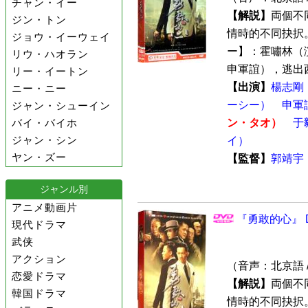
チャン・イー
【解説】
両個不
ジン・トン
情時的不同抉択。
ジョウ・イーウェイ
ー】：霍嘯林（
リウ・ハオラン
申軍誼），逃出西
リー・イートン
【出演】
楊志剛
ニー・ニー
ーシー）
申軍
ジャン・シューイン
バイ・バイホ
ン・タオ）
于
ジャン・シン
イ）
ヤン・ズー
【監督】
郭靖宇
ジャンル別
アニメ動画片
『勇敢的心』 D
現代ドラマ
武侠
アクション
（音声：北京語 
恋愛ドラマ
【解説】
両個不
韓国ドラマ
情時的不同抉択。