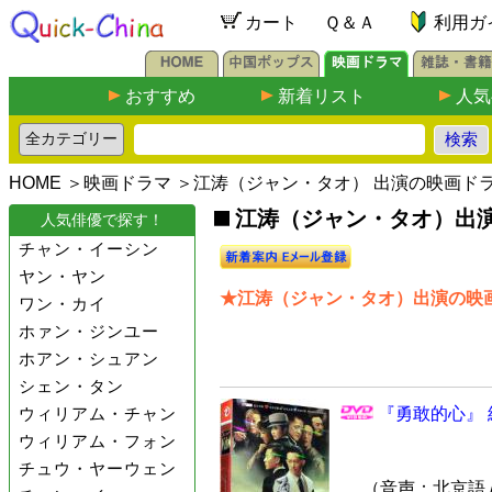
カート
Ｑ＆Ａ
利用ガ
おすすめ
新着リスト
人気
HOME
＞
映画ドラマ
＞江涛（ジャン・タオ） 出演の映画ド
江涛（ジャン・タオ）出演の
人気俳優で探す！
チャン・イーシン
ヤン・ヤン
★江涛（ジャン・タオ）出演の映画
ワン・カイ
ホァン・ジンユー
ホアン・シュアン
シェン・タン
ウィリアム・チャン
『勇敢的心』 
ウィリアム・フォン
チュウ・ヤーウェン
（音声：北京語 