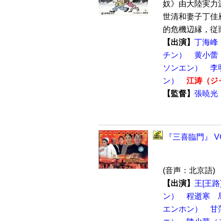
奴》由大陸実力
世清和妻子丁佳
的危機辺縁，従而
【出演】
丁海峰
チン）
黄小蕾
ソンエン）
李
ン）
江涛（ジ
【監督】
張暁光
『三喜臨門』 V
(音声：北京語)
【出演】
王[王
ン）
程逝寒
エンホン）
甘