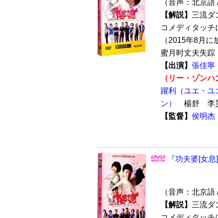
（音声：北京語 
【解説】
三流ダ
コメディタッチ
（2015年8月
蜜月时丈夫失踪，
【出演】
張佳寧
（リー・ゾンハ
躍利（ユエ・ユ
ン）
楊舒 李
【監督】
侯明杰
『功夫婆[女息]
（音声：北京語 
【解説】
三流ダ
コメディタッチ