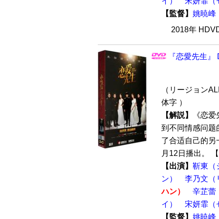
イ）
宋妍霏（
【監督】
姚暁峰
2018年 HD
『恋愛先生』 D
（リージョンALL
体字 ）
【解説】
《恋爱
到不同情感问题
了合适自己的另一
月12日播出。 【
【出演】
靳東（
ン）
李乃文（
ハン）
辛芷蕾
イ）
宋妍霏（
【監督】
姚暁峰