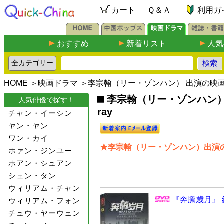
カート
Ｑ＆Ａ
利用ガ
おすすめ
新着リスト
人気
HOME
＞
映画ドラマ
＞李宗翰（リー・ゾンハン） 出演の映
李宗翰（リー・ゾンハン）出演
人気俳優で探す！
ray
チャン・イーシン
ヤン・ヤン
ワン・カイ
★李宗翰（リー・ゾンハン）出演の
ホァン・ジンユー
ホアン・シュアン
シェン・タン
ウィリアム・チャン
『奔騰歳月』 
ウィリアム・フォン
チュウ・ヤーウェン