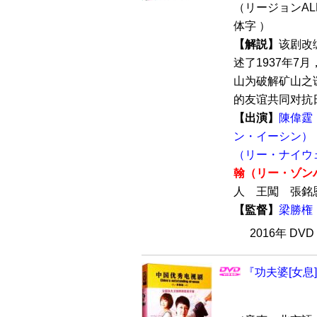
（リージョンALL
体字 ）
【解説】
该剧改
述了1937年
山为破解矿山之
的友谊共同对抗日
【出演】
陳偉霆
ン・イーシン）
（リー・ナイウ
翰（リー・ゾン
人 王闖 張
【監督】
梁勝権
2016年 DV
『功夫婆[女息]