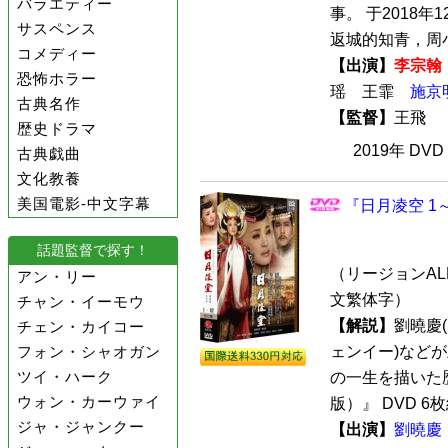
バラエティー
事。 于2018
サスペンス
返城的知青，周小
コメディー
【出演】
李宗翰
恐怖ホラー
瑶 王霏
施京
古典名作
【監督】
王飛
歴史ドラマ
2019年 DV
古典戯曲
文化教養
美国電影-中文字幕
『日月凌空 1～
話題監督で探す！
（リージョンALL 
アン・リー
文繁体字）
チャン・イーモウ
【解説】
劉曉慶
チェン・カイコー
フォン・シャオガン
ェンイー)など
ツイ・ハーク
の一生を描いた歴
ウォン・カーウァイ
版）』 DVD 6枚
ジャ・ジャンクー
【出演】
劉曉慶