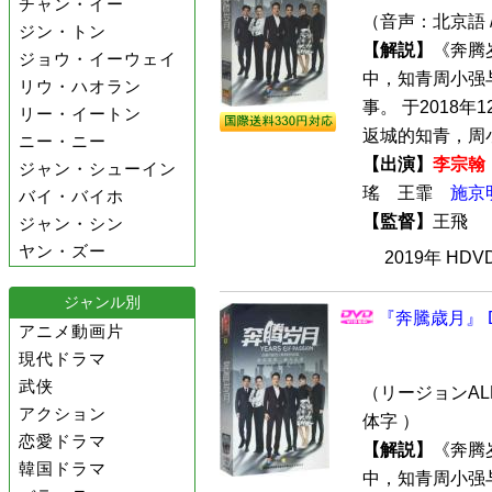
チャン・イー
（音声：北京語 
ジン・トン
【解説】
《奔腾
ジョウ・イーウェイ
中，知青周小强
リウ・ハオラン
事。 于2018
リー・イートン
返城的知青，周小
ニー・ニー
【出演】
李宗翰
ジャン・シューイン
瑤 王霏
施京
バイ・バイホ
【監督】
王飛
ジャン・シン
ヤン・ズー
2019年 HD
ジャンル別
『奔騰歳月』 D
アニメ動画片
現代ドラマ
武侠
（リージョンALL
アクション
体字 ）
恋愛ドラマ
【解説】
《奔腾
韓国ドラマ
中，知青周小强