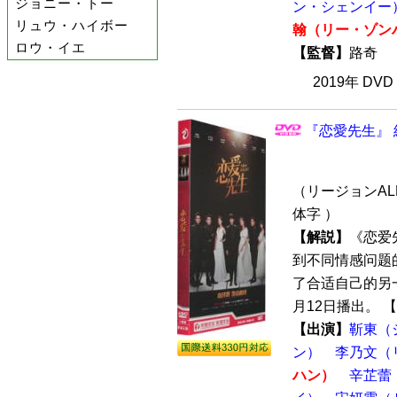
ジョニー・トー
ン・シェンイー
リュウ・ハイボー
翰（リー・ゾン
ロウ・イエ
【監督】
路奇
2019年 DV
『恋愛先生』 
（リージョンALL
体字 ）
【解説】
《恋爱
到不同情感问题
了合适自己的另一
月12日播出。 【
【出演】
靳東（
ン）
李乃文（
ハン）
辛芷蕾