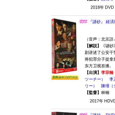
2018年 DV
『謎砂』 経済
（音声：北京語 
【解説】
《谜砂
剧讲述了公安干
将犯罪分子捉拿归
东方卫视首播。 【
【出演】
李宗翰
ツーチー）
李
リー）
陳瑾（
【監督】
林楠
2017年 HD