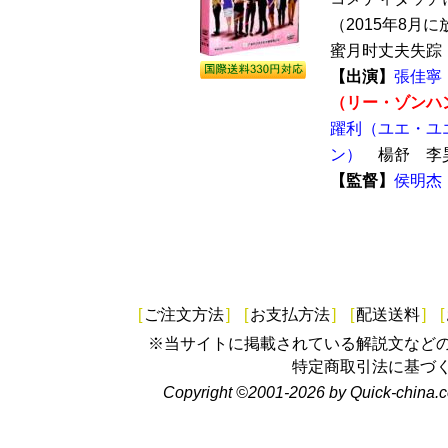
（2015年8月
蜜月时丈夫失踪，
【出演】
張佳寧
（リー・ゾンハ
躍利（ユエ・ユ
ン）
楊舒 李
【監督】
侯明杰
[
ご注文方法
]
[
お支払方法
]
[
配送送料
]
[
※当サイトに掲載されている解説文など
特定商取引法に基づ
Copyright ©2001-2026 by Quick-china.c