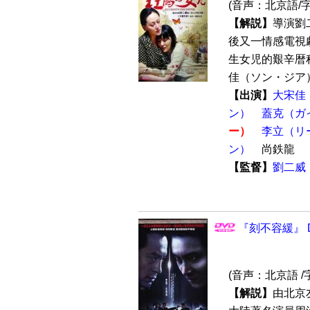
(音声：北京語/
【解説】
導演劉
後又一情感電視
生女児的艱辛暦
佳（ソン・ジア）
【出演】
大宋佳
ン）
蓋克（ガ
ー）
李立（リ
ン）
尚鉄龍
【監督】
劉二威
『刻不容緩』 D
(音声：北京語 /
【解説】
由北京