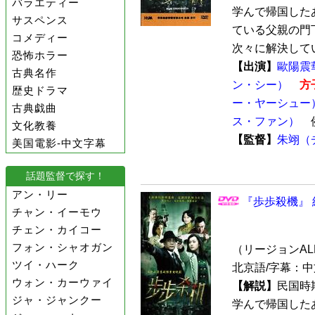
バラエティー
学んで帰国した
サスペンス
ている父親の門
コメディー
次々に解決してい
恐怖ホラー
【出演】
歐陽震
古典名作
ン・シー）
方
歴史ドラマ
ー・ヤーシュー
古典戯曲
ス・ファン）
文化教養
【監督】
朱翊（
美国電影-中文字幕
話題監督で探す！
アン・リー
『歩歩殺機』 
チャン・イーモウ
チェン・カイコー
フォン・シャオガン
（リージョンALL 
ツイ・ハーク
北京語/字幕：
ウォン・カーウァイ
【解説】
民国時
ジャ・ジャンクー
学んで帰国した