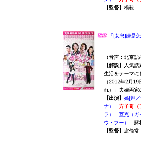
【監督】
楊毅
『[女息]婦是
（音声：北京語
【解説】
人気話
生活をテーマに
（2012年2月
れ）」夫婦両家の
【出演】
姚[艸
ナ）
方子哥（
ラ）
蓋克（ガ
ウ・プー）
蔣
【監督】
盧倫