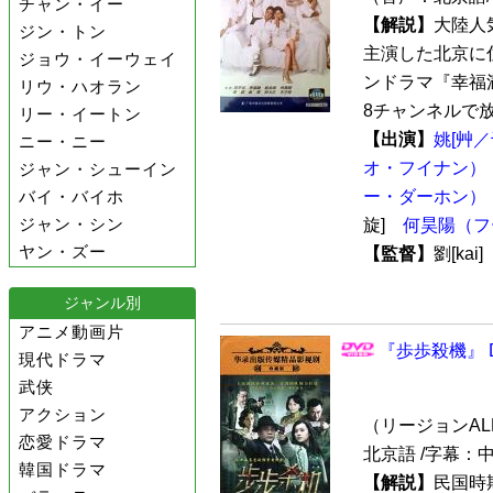
チャン・イー
【解説】
大陸人
ジン・トン
主演した北京に
ジョウ・イーウェイ
ンドラマ『幸福満
リウ・ハオラン
8チャンネルで放
リー・イートン
【出演】
姚[艸
ニー・ニー
オ・フイナン）
ジャン・シューイン
バイ・バイホ
ー・ダーホン）
ジャン・シン
旋]
何昊陽（フ
ヤン・ズー
【監督】
劉[kai
ジャンル別
アニメ動画片
『歩歩殺機』 D
現代ドラマ
武侠
アクション
（リージョンALL /
恋愛ドラマ
北京語 /字幕：
韓国ドラマ
【解説】
民国時