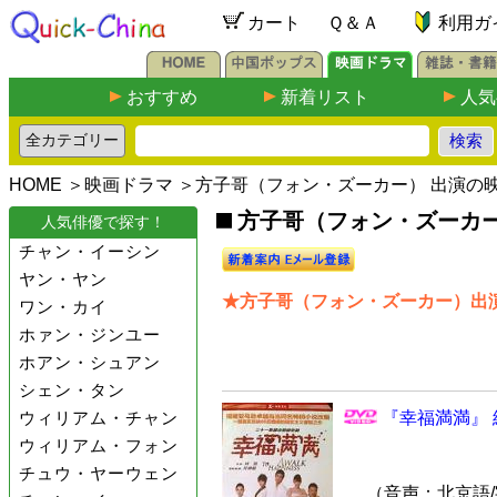
カート
Ｑ＆Ａ
利用ガ
おすすめ
新着リスト
人気
HOME
＞
映画ドラマ
＞方子哥（フォン・ズーカー） 出演の
方子哥（フォン・ズーカー）
人気俳優で探す！
チャン・イーシン
ヤン・ヤン
★方子哥（フォン・ズーカー）出演
ワン・カイ
ホァン・ジンユー
ホアン・シュアン
シェン・タン
ウィリアム・チャン
『幸福満満』 
ウィリアム・フォン
チュウ・ヤーウェン
（音声：北京語