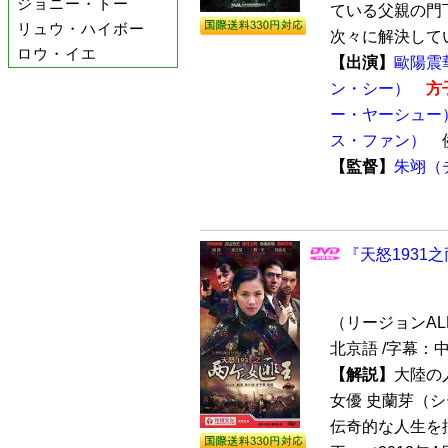
ジョニー・トー
ている父親の門
リュウ・ハイボー
次々に解決してい
ロウ・イエ
【出演】
歐陽震
ン・シー）
方
ー・ヤーシュー
ス・ファン）
【監督】
朱翊（
『天怒1931
（リージョンALL /
北京語 /字幕：
【解説】
大陸の
女優 史蘭芽（
伝奇的な人生を