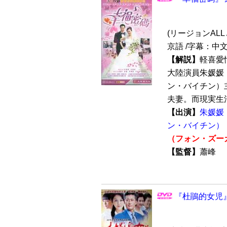
(リージョンALL /
京語 /字幕：中
【解説】
軽喜愛情
大陸演員朱媛媛
ン・バイチン）
夫妻。而現実生活
【出演】
朱媛媛
ン・バイチン）
（フォン・ズー
【監督】
蕭峰
『杜鵑的女児』