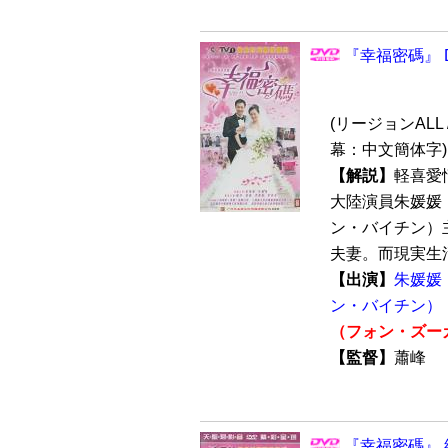
『幸福密碼』 D
(リージョンALL /
幕：中文簡体字)
【解説】
軽喜愛情
大陸演員朱媛媛
ン・バイチン）
夫妻。而現実生活
【出演】
朱媛媛
ン・バイチン）
（フォン・ズー
【監督】
蕭峰
『幸福密碼』 