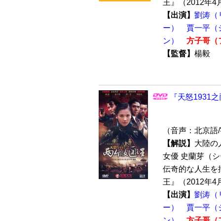
王』（2012年4
【出演】
劉涛（
ー）
賈一平（
ン）
方子哥（
【監督】
楊毅
『天怒1931之
（音声：北京語
【解説】
大陸の
女優 史蘭芽（
伝奇的な人生を
王』（2012年4
【出演】
劉涛（
ー）
賈一平（
ン）
方子哥（