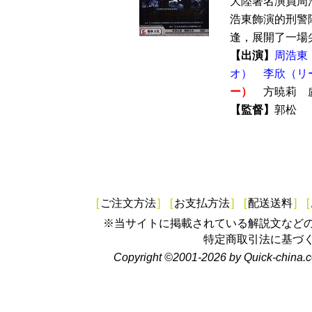
大陸著名演員周
浩東飾演的刑警
逢，展開了一場尖
【出演】
周浩東
オ）
李欣（リ
ー）
方暁莉 盧
【監督】
郭松
[
ご注文方法
]
[
お支払方法
]
[
配送送料
]
[
※当サイトに掲載されている解説文など
特定商取引法に基づ
Copyright ©2001-2026 by Quick-china.c