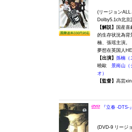
(リージョンALL 
Dolby5.1ch
【解説】
国産喜
的生存状況為背
楠、張瑶主演。
夢想在英国人HEN
【出演】
孫楠（
曉歐
景崗山（
オ）
【監督】
高芸x
『立春 -DTS-
(DVD-9 リージョ