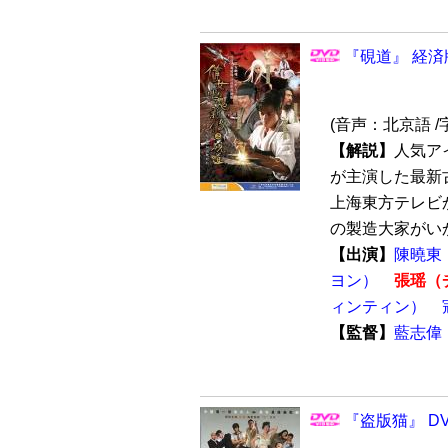
『硯道』 経済
(音声：北京語 /
【解説】
人気ア
が主演した最新古
上海東方テレビ
の製造大家がいか
【出演】
陳曉東
ヨン）
張瑶（
ィンティン）
【監督】
藍志偉
『盗版猫』 DV