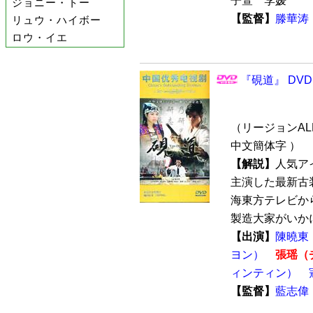
子萱 李媛
ジョニー・トー
【監督】
滕華涛
リュウ・ハイボー
ロウ・イエ
『硯道』 DVD
（リージョンALL 
中文簡体字 ）
【解説】
人気ア
主演した最新古装
海東方テレビか
製造大家がいかに
【出演】
陳曉東
ヨン）
張瑶（
ィンティン）
【監督】
藍志偉