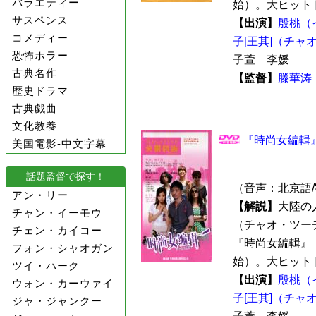
バラエティー
始）。大ヒットド
サスペンス
【出演】
殷桃（
コメディー
子[王其]（チャ
恐怖ホラー
子萱 李媛
古典名作
【監督】
滕華涛
歴史ドラマ
古典戯曲
文化教養
『時尚女編輯』
美国電影-中文字幕
話題監督で探す！
（音声：北京語
アン・リー
【解説】
大陸の
チャン・イーモウ
（チャオ・ツー
チェン・カイコー
『時尚女編輯』（
フォン・シャオガン
始）。大ヒットド
ツイ・ハーク
【出演】
殷桃（
ウォン・カーウァイ
子[王其]（チャ
ジャ・ジャンクー