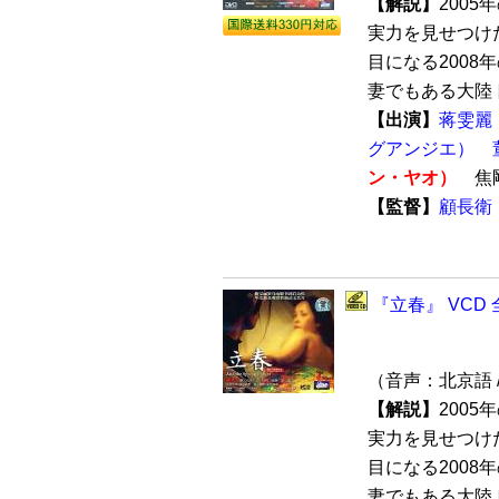
【解説】
200
実力を見せつけ
目になる2008
妻でもある大陸ト
【出演】
蒋雯麗
グアンジエ）
ン・ヤオ）
焦
【監督】
顧長衛
『立春』 VCD 
（音声：北京語 
【解説】
200
実力を見せつけ
目になる200
妻でもある大陸ト