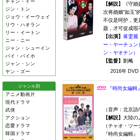
チャン・イー
【解説】
《守婚
ジン・トン
次将婚姻“如玉
ジョウ・イーウェイ
不仅是呵护，更
リウ・ハオラン
题，才可促成瑕不
リー・イートン
【出演】
蒋雯麗
ニー・ニー
ー・ヤーチュン
ジャン・シューイン
ン・ヤオチン）
バイ・バイホ
【監督】
劉飚
ジャン・シン
2016年 DV
ヤン・ズー
ジャンル別
『時尚女編輯』 
アニメ動画片
現代ドラマ
（音声：北京語
武侠
アクション
【解説】
大陸の
恋愛ドラマ
（チャオ・ツー
韓国ドラマ
『時尚女編輯』（