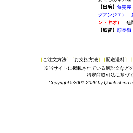
【出演】
蒋雯麗
グアンジエ）
ン・ヤオ）
焦
【監督】
顧長衛
[
ご注文方法
]
[
お支払方法
]
[
配送送料
]
[
※当サイトに掲載されている解説文など
特定商取引法に基づ
Copyright ©2001-2026 by Quick-china.c