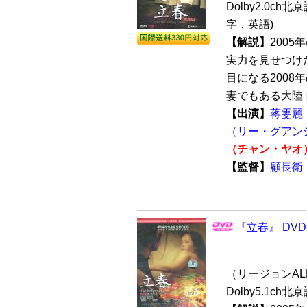
Dolby2.0ch
字，英語)
【解説】
200
実力を見せつけ
目になる2008
妻でもある大陸ト
【出演】
蒋雯麗
（リー・グアン
（チャン・ヤオ
【監督】
顧長衛
『立春』 DVD
（リージョンALL 
Dolby5.1ch