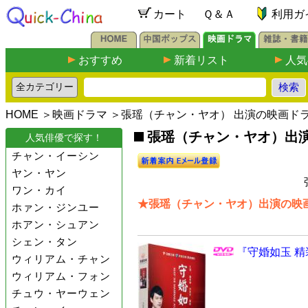
カート
Ｑ＆Ａ
利用ガ
おすすめ
新着リスト
人気
HOME
＞
映画ドラマ
＞張瑶（チャン・ヤオ） 出演の映画ド
張瑶（チャン・ヤオ）出演の
人気俳優で探す！
チャン・イーシン
ヤン・ヤン
ワン・カイ
★張瑶（チャン・ヤオ）出演の映画
ホァン・ジンユー
ホアン・シュアン
シェン・タン
『守婚如玉 精
ウィリアム・チャン
ウィリアム・フォン
チュウ・ヤーウェン