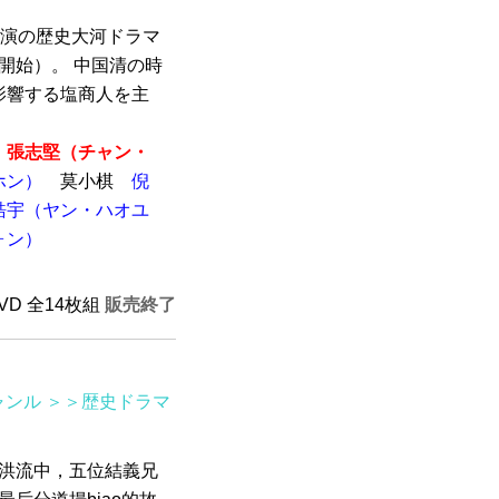
主演の歴史大河ドラマ
送開始）。 中国清の時
影響する塩商人を主
張志堅（チャン・
ホン）
莫小棋
倪
皓宇（ヤン・ハオユ
ォン）
DVD 全14枚組
販売終了
ャンル
＞＞歴史ドラマ
命的洪流中，五位結義兄