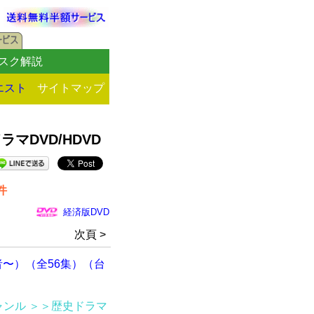
スク解説
エスト
サイトマップ
DVD/HDVD
件
経済版DVD
次頁 >
〜）（全56集）（台
ャンル
＞＞歴史ドラマ