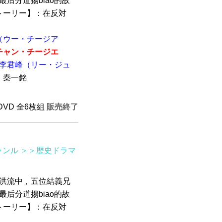
后分道揚biao的故
ストーリー】：在反対
（ウー・チージア
チャン・チージエ
李君峰（リー・ジュ
秦一銘
HDVD 全6枚組
販売終了
ャンル
＞＞歴史ドラマ
命的洪流中，五位結義兄
后分道揚biao的故
ストーリー】：在反対