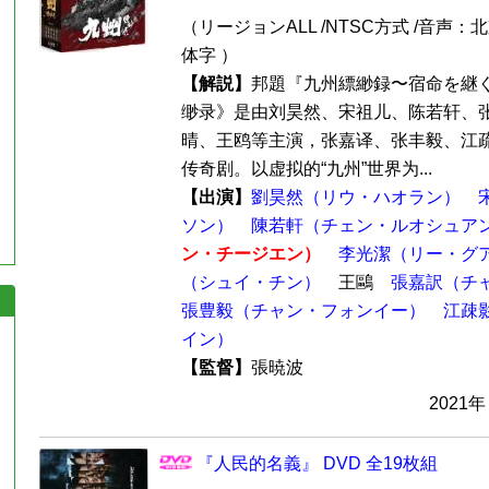
（リージョンALL /NTSC方式 /音声：
体字 ）
【解説】
邦題『九州縹緲録〜宿命を継
缈录》是由刘昊然、宋祖儿、陈若轩、
晴、王鸥等主演，张嘉译、张丰毅、江
传奇剧。以虚拟的“九州”世界为...
【出演】
劉昊然（リウ・ハオラン）
ソン）
陳若軒（チェン・ルオシュア
ン・チージエン）
李光潔（リー・グ
（シュイ・チン）
王鷗
張嘉訳（チ
張豊毅（チャン・フォンイー）
江疎
イン）
【監督】
張暁波
2021年
『人民的名義』 DVD 全19枚組