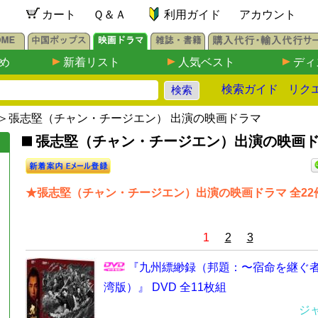
カート
Ｑ＆Ａ
利用ガイド
アカウント
め
新着リスト
人気ベスト
ディ
検索ガイド
リク
＞張志堅（チャン・チージエン） 出演の映画ドラマ
張志堅（チャン・チージエン）出演の映画ドラマ
★張志堅（チャン・チージエン）出演の映画ドラマ 全22
1
2
3
『九州縹緲録（邦題：〜宿命を継ぐ者
湾版）』 DVD 全11枚組
ジ