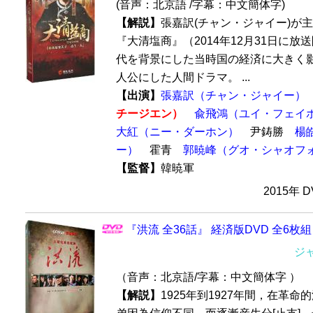
(音声：北京語 /字幕：中文簡体字)
【解説】
張嘉訳(チャン・ジャイー)が
『大清塩商』（2014年12月31日に放
代を背景にした当時国の経済に大きく
人公にした人間ドラマ。 ...
【出演】
張嘉訳（チャン・ジャイー）
チージエン）
兪飛鴻（ユイ・フェイ
大紅（ニー・ダーホン）
尹鋳勝
楊
ー）
霍青
郭暁峰（グオ・シャオフ
【監督】
韓暁軍
2015年 
『洪流 全36話』 経済版DVD 全6枚組
ジ
（音声：北京語/字幕：中文簡体字 ）
【解説】
1925年到1927年間，在革