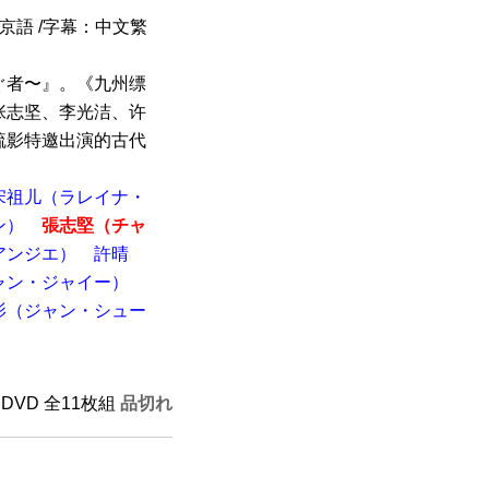
北京語 /字幕：中文繁
ぐ者〜』。《九州缥
张志坚、李光洁、许
疏影特邀出演的古代
宋祖儿（ラレイナ・
ン）
張志堅（チャ
アンジエ）
許晴
ャン・ジャイー）
影（ジャン・シュー
 DVD 全11枚組
品切れ