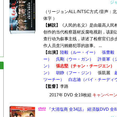
ジ
（リージョンALL /NTSC方式 /音声：
体字 ）
【解説】
《人民的名义》是由最高人民
创作的当代检察题材反腐电视剧，该剧
查行动为叙事主线，讲述了检察官们步
作人员贪污贿赂犯罪的故事。 ...
【出演】
陸毅（ルー・イー）
張豊毅
ー）
呉剛（ウー・ガン）
許亜軍（
ン）
張志堅（チャン・チージエン）
ン）
胡静（フー・ジン）
張凱麗
ツーチー）
白志迪（バイ・チーディ
【監督】
李路
2017年 DVD 全19枚組
キャンペーン価
『大清塩商 全34話』 経済版DVD 全