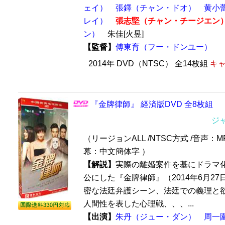
ェイ）
張鐸（チャン・ドオ）
黄小
レイ）
張志堅（チャン・チージエン
ン）
朱佳[火昱]
【監督】
傅東育（フー・ドンユー）
2014年 DVD（NTSC） 全14枚組
キャ
『金牌律師』 経済版DVD 全8枚組
ジ
（リージョンALL /NTSC方式 /音声：MP
幕：中文簡体字 ）
【解説】
実際の離婚案件を基にドラマ
公にした『金牌律師』（2014年6月27
密な法廷弁護シーン、法廷での義理と
人間性を表した心理戦、、、...
【出演】
朱丹（ジュー・ダン）
周一