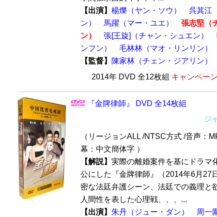
【出演】
楊爍（ヤン・ソウ）
呉其江
ン）
馬躍（マー・ユエ）
張志堅（
ン）
張[王旋]（チャン・シュエン）
ンフン）
毛林林（マオ・リンリン）
【監督】
陳家林（チェン・ジアリン）
2014年 DVD 全12枚組
キャンペーン価
『金牌律師』 DVD 全14枚組
ジ
（リージョンALL /NTSC方式 /音声：MP
幕：中文簡体字 ）
【解説】
実際の離婚案件を基にドラマ
公にした『金牌律師』（2014年6月27
密な法廷弁護シーン、法廷での義理と
人間性を表した心理戦、、、...
【出演】
朱丹（ジュー・ダン）
周一