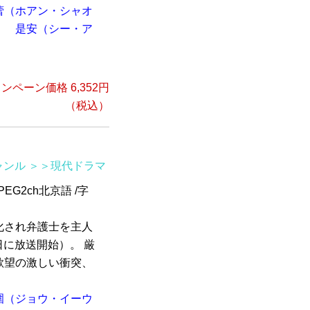
蕾（ホアン・シャオ
）
是安（シー・ア
ンペーン価格 6,352円
（税込）
ャンル
＞＞現代ドラマ
EG2ch北京語 /字
化され弁護士を主人
日に放送開始）。 厳
欲望の激しい衝突、
圍（ジョウ・イーウ