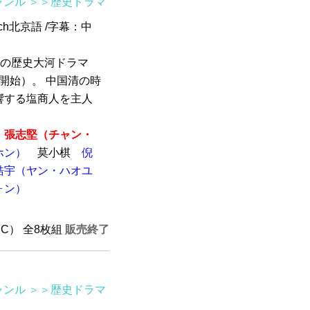
ャンル
＞＞歴史ドラマ
2ch北京語 /字幕：中
演の歴史大河ドラマ
送開始）。 中国清の時
響する塩商人を主人
張志堅（チャン・
ホン）
莫小棋
倪
皓宇（ヤン・ハオユ
ォン）
TSC） 全8枚組
販売終了
ャンル
＞＞歴史ドラマ