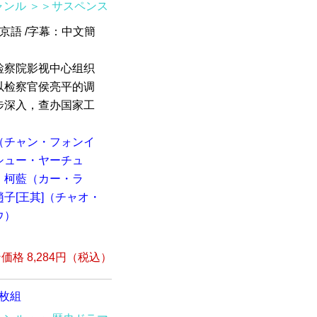
ャンル
＞＞サスペンス
北京語 /字幕：中文簡
检察院影视中心组织
以检察官侯亮平的调
步深入，查办国家工
（チャン・フォンイ
シュー・ヤーチュ
柯藍（カー・ラ
趙子[王其]（チャオ・
ウ）
格 8,284円（税込）
8枚組