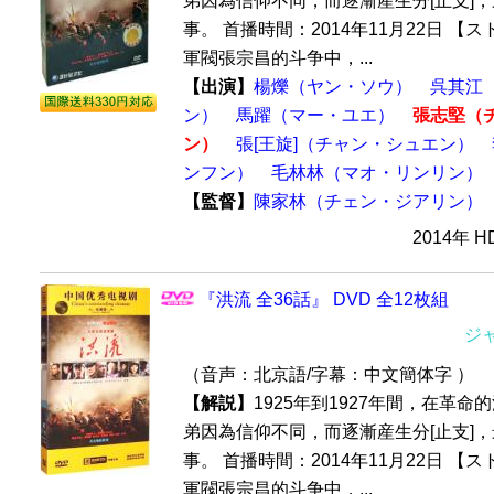
弟因為信仰不同，而逐漸産生分[止支]，最
事。 首播時間：2014年11月22日 【
軍閥張宗昌的斗争中，...
【出演】
楊爍（ヤン・ソウ）
呉其江
ン）
馬躍（マー・ユエ）
張志堅（
ン）
張[王旋]（チャン・シュエン）
ンフン）
毛林林（マオ・リンリン）
【監督】
陳家林（チェン・ジアリン）
2014年 
『洪流 全36話』 DVD 全12枚組
ジ
（音声：北京語/字幕：中文簡体字 ）
【解説】
1925年到1927年間，在革
弟因為信仰不同，而逐漸産生分[止支]，最
事。 首播時間：2014年11月22日 【
軍閥張宗昌的斗争中，...