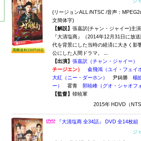
ジ
(リージョンALL /NTSC /音声：MPEG
文簡体字)
【解説】
張嘉訳(チャン・ジャイー)主
『大清塩商』（2014年12月31日に放
代を背景にした当時の経済に大きく影
公にした人間ドラマ。 ...
【出演】
張嘉訳（チャン・ジャイー）
チージエン）
兪飛鴻（ユイ・フェイ
大紅（ニー・ダーホン）
尹鋳勝
楊
ー）
霍青
郭暁峰（グオ・シャオフ
【監督】
韓暁軍
2015年 HDVD（N
『大清塩商 全34話』 DVD 全14枚組
ジ