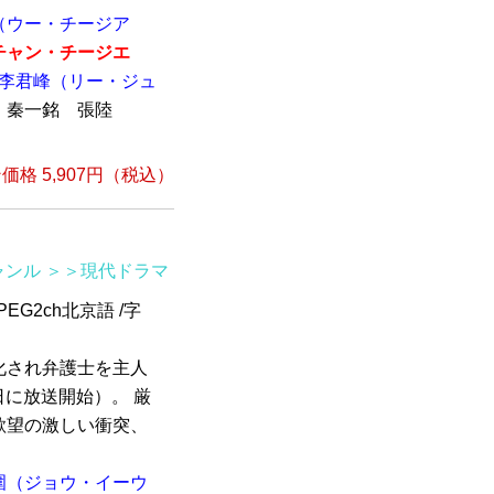
（ウー・チージア
チャン・チージエ
李君峰（リー・ジュ
秦一銘 張陸
格 5,907円（税込）
ャンル
＞＞現代ドラマ
EG2ch北京語 /字
化され弁護士を主人
日に放送開始）。 厳
欲望の激しい衝突、
圍（ジョウ・イーウ