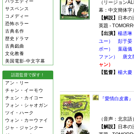
バラエティー
（リージョンALL 
サスペンス
幕：中文簡体字
コメディー
【解説】
日本の
恐怖ホラー
英題 - TOMORR
古典名作
【出演】
楊丞琳
歴史ドラマ
ユー）
彭于晏
古典戯曲
ボー）
葉蘊儀
文化教養
ファン）
唐文
美国電影-中文字幕
ャン）
【監督】
楊大慶
話題監督で探す！
アン・リー
チャン・イーモウ
チェン・カイコー
『愛情白皮書』 
フォン・シャオガン
ツイ・ハーク
（音声：北京語
ウォン・カーウァイ
【解説】
日本の
ジャ・ジャンクー