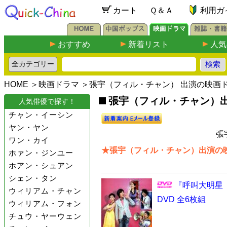
カート
Ｑ＆Ａ
利用ガ
おすすめ
新着リスト
人気
HOME
＞
映画ドラマ
＞張宇（フィル・チャン） 出演の映画
張宇（フィル・チャン）出
人気俳優で探す！
チャン・イーシン
ヤン・ヤン
張
ワン・カイ
★張宇（フィル・チャン）出演の映
ホァン・ジンユー
ホアン・シュアン
シェン・タン
『呼叫大明星 
ウィリアム・チャン
DVD 全6枚組
ウィリアム・フォン
チュウ・ヤーウェン