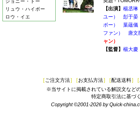
英題 - TOMORR
ジョニー・トー
【出演】
楊丞琳
リュウ・ハイボー
ロウ・イエ
ユー）
彭于晏
ボー）
葉蘊儀
ファン）
唐文
ャン）
【監督】
楊大慶
[
ご注文方法
]
[
お支払方法
]
[
配送送料
]
[
※当サイトに掲載されている解説文など
特定商取引法に基づ
Copyright ©2001-2026 by Quick-china.c