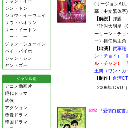
チャン・イー
(リージョンALL /
ジン・トン
幕：中文繁体字)
ジョウ・イーウェイ
【解説】
邦題：
リウ・ハオラン
『呼叫大明星（Ca
リー・イートン
ーリーン・チョ
ニー・ニー
ー）担任男主角，
ジャン・シューイン
【出演】
賀軍翔
バイ・バイホ
ン・チョイ）
ジャン・シン
ル・チャン）
周
ヤン・ズー
王凱（ワン・カ
【制作】
台湾C
ジャンル別
アニメ動画片
2009年 DVD
現代ドラマ
武侠
アクション
『愛情白皮書』
恋愛ドラマ
韓国ドラマ