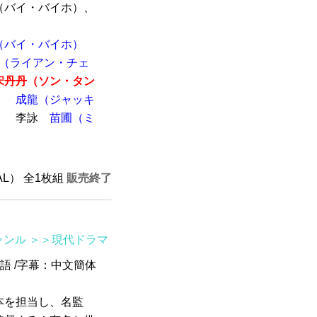
（バイ・バイホ）、
（バイ・バイホ）
（ライアン・チェ
宋丹丹（ソン・タン
）
成龍（ジャッキ
）
李詠
苗圃（ミ
）
PAL） 全1枚組
販売終了
ャンル
＞＞現代ドラマ
京語 /字幕：中文簡体
本を担当し、名監