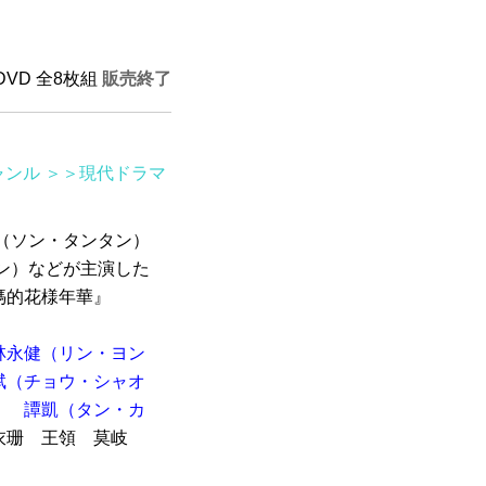
HDVD 全8枚組
販売終了
ャンル
＞＞現代ドラマ
（ソン・タンタン）
ン）などが主演した
媽的花様年華』
林永健（リン・ヨン
斌（チョウ・シャオ
）
譚凱（タン・カ
衣珊 王領 莫岐