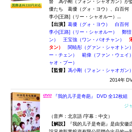
督 馮小剛（フォン・シャオガン）が
優たち 葛優（グォ・ヨウ）、白百何
李小[王路]（リー・シャオルー）...
【出演】
葛優（グォ・ヨウ）
白百何
李小[王路]（リー・シャオルー）
鄭愷
ン）
王宝強（ワン・バオチャン）
タン）
関暁彤（グァン・シャオトン
ー・チェン）
範偉（ファン・ウェイ
ャオ・プー）
【監督】
馮小剛（フォン・シャオガン
2014年 D
『我的儿子是奇葩』 DVD 全12枚組
ジ
（音声：北京語 /字幕：中文）
【解説】
『我的儿子是奇葩』是由安徽
誼兄弟影業投資有限公司聯合出品的一