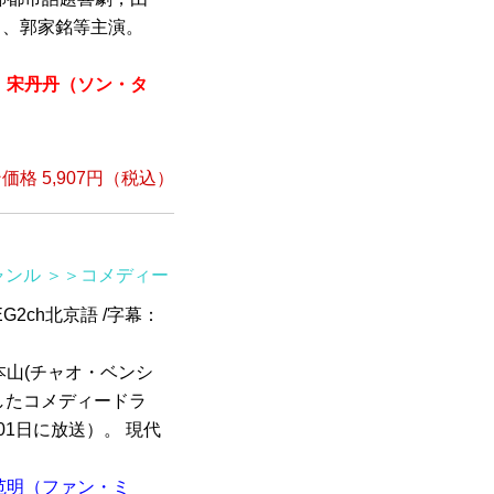
 、郭家銘等主演。
宋丹丹（ソン・タ
格 5,907円（税込）
ャンル
＞＞コメディー
EG2ch北京語 /字幕：
山(チャオ・ベンシ
したコメディードラ
01日に放送）。 現代
范明（ファン・ミ