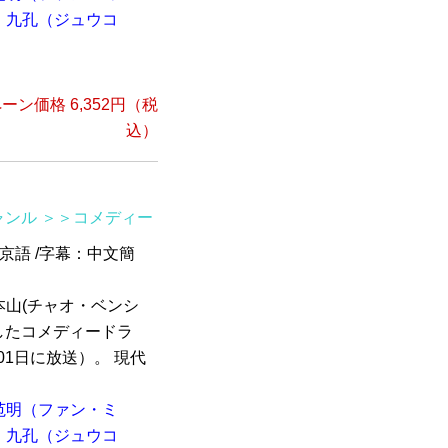
九孔（ジュウコ
ーン価格 6,352円（税
込）
ャンル
＞＞コメディー
北京語 /字幕：中文簡
山(チャオ・ベンシ
したコメディードラ
01日に放送）。 現代
范明（ファン・ミ
九孔（ジュウコ