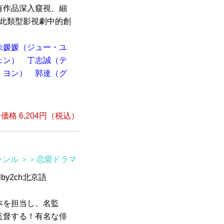
有作品深入窺視、細
了此類型影視劇中的創
朱媛媛（ジュー・ユ
ェン）
丁志誠（テ
・ヨン）
郭達（グ
格 6,204円（税込）
ャンル
＞＞恋愛ドラマ
lby2ch北京語
）
本を担当し、名監
監督する！有名な俳