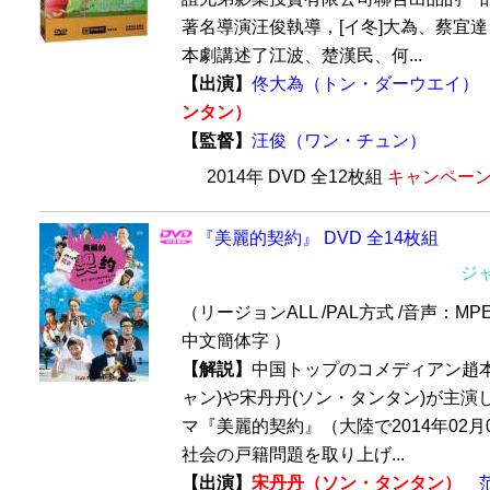
著名導演汪俊執導，[イ冬]大為、蔡宜達
本劇講述了江波、楚漢民、何...
【出演】
佟大為（トン・ダーウエイ）
ンタン）
【監督】
汪俊（ワン・チュン）
2014年 DVD 全12枚組
キャンペーン価
『美麗的契約』 DVD 全14枚組
ジ
（リージョンALL /PAL方式 /音声：MP
中文簡体字 ）
【解説】
中国トップのコメディアン趙本
ャン)や宋丹丹(ソン・タンタン)が主演
マ『美麗的契約』（大陸で2014年02月
社会の戸籍問題を取り上げ...
【出演】
宋丹丹（ソン・タンタン）