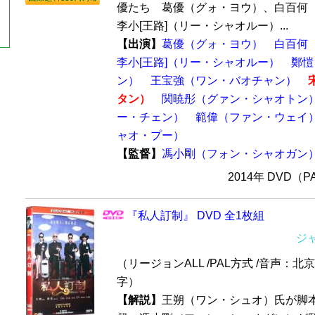
優たち 葛優（グォ・ヨウ）、白百何
李小[王路]（リー・シャオルー）...
【出演】
葛優（グォ・ヨウ）
白百何
李小[王路]（リー・シャオルー）
鄭愷
ン）
王宝強（ワン・バオチャン）
タン）
関暁彤（グァン・シャオトン
ー・チェン）
範偉（ファン・ウェイ
ャオ・プー）
【監督】
馮小剛（フォン・シャオガン
2014年 DVD（
『私人訂制』 DVD 全1枚組
ジ
（リージョンALL /PAL方式 /音声：北
字）
【解説】
王朔（ワン・シュオ）氏が脚