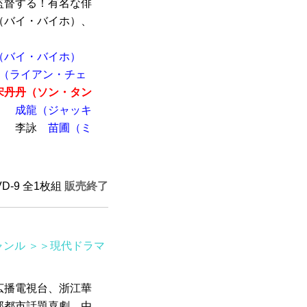
監督する！有名な俳
（バイ・バイホ）、
（バイ・バイホ）
（ライアン・チェ
宋丹丹（ソン・タン
）
成龍（ジャッキ
）
李詠
苗圃（ミ
）
VD-9 全1枚組
販売終了
ャンル
＞＞現代ドラマ
広播電視台、浙江華
部都市話題喜劇，由