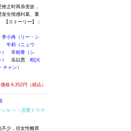
受挫之时再添变故，
慧发生情感纠葛、重
播。 【ストーリー】：
李小冉（リー・シ
）
牛莉（ニュウ
ン）
辛柏青（シ
ン）
岳以恩
程[火
・チャン）
格 6,352円（税込）
組
ャンル
＞＞恋愛ドラマ
也不少，但女性離異