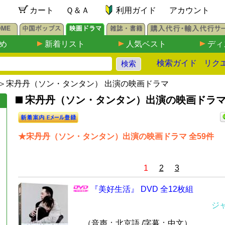
カート
Ｑ＆Ａ
利用ガイド
アカウント
め
新着リスト
人気ベスト
ディ
検索ガイド
リク
＞宋丹丹（ソン・タンタン） 出演の映画ドラマ
宋丹丹（ソン・タンタン）出演の映画ドラマDV
★宋丹丹（ソン・タンタン）出演の映画ドラマ 全59件
1
2
3
『美好生活』 DVD 全12枚組
ジ
（音声：北京語 /字幕：中文）