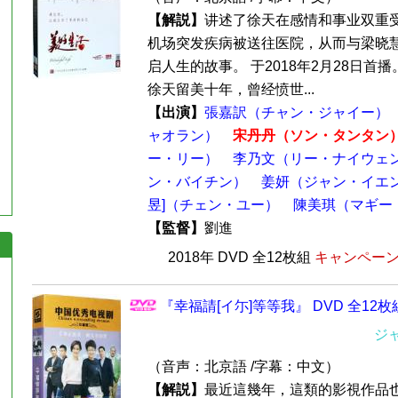
【解説】
讲述了徐天在感情和事业双重
机场突发疾病被送往医院，从而与梁晓
启人生的故事。 于2018年2月28日首
徐天留美十年，曾经愤世...
【出演】
張嘉訳（チャン・ジャイー）
ャオラン）
宋丹丹（ソン・タンタン
ー・リー）
李乃文（リー・ナイウェ
ン・バイチン）
姜妍（ジャン・イエ
昱]（チェン・ユー）
陳美琪（マギー
【監督】
劉進
2018年 DVD 全12枚組
キャンペーン価
『幸福請[イ尓]等等我』 DVD 全12枚
ジ
（音声：北京語 /字幕：中文）
【解説】
最近這幾年，這類的影視作品