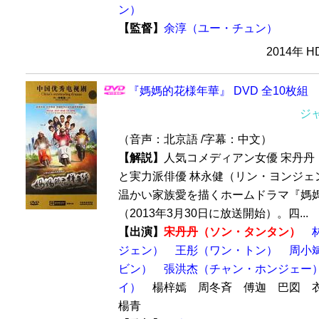
ン）
【監督】
余淳（ユー・チュン）
2014年 
『媽媽的花様年華』 DVD 全10枚組
ジ
（音声：北京語 /字幕：中文）
【解説】
人気コメディアン女優 宋丹丹
と実力派俳優 林永健（リン・ヨンジェ
温かい家族愛を描くホームドラマ『媽
（2013年3月30日に放送開始）。四...
【出演】
宋丹丹（ソン・タンタン）
ジェン）
王彤（ワン・トン）
周小
ビン）
張洪杰（チャン・ホンジェー
イ）
楊梓嫣 周冬斉 傅迦 巴図 
楊青