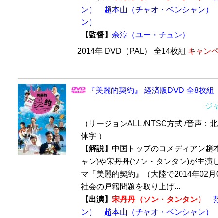
ン）
趙本山（チャオ・ベンシャン）
ン）
【監督】
余淳（ユー・チュン）
2014年 DVD（PAL） 全14枚組
キャンペ
『美麗的契約』 経済版DVD 全8枚組
ジ
（リージョンALL /NTSC方式 /音声：
体字 ）
【解説】
中国トップのコメディアン趙本
ャン)や宋丹丹(ソン・タンタン)が主演
マ『美麗的契約』（大陸で2014年02月
社会の戸籍問題を取り上げ...
【出演】
宋丹丹（ソン・タンタン）
ン）
趙本山（チャオ・ベンシャン）