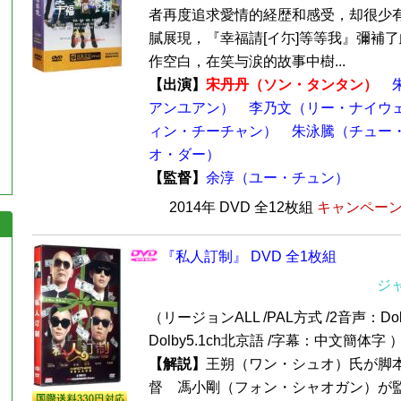
者再度追求愛情的経歴和感受，却很少
膩展現，『幸福請[イ尓]等等我』彌補
作空白，在笑与涙的故事中樹...
【出演】
宋丹丹（ソン・タンタン）
アンユアン）
李乃文（リー・ナイウ
ィン・チーチャン）
朱泳騰（チュー
オ・ダー）
【監督】
余淳（ユー・チュン）
2014年 DVD 全12枚組
キャンペーン価
『私人訂制』 DVD 全1枚組
ジ
（リージョンALL /PAL方式 /2音声：Do
Dolby5.1ch北京語 /字幕：中文簡体字 
【解説】
王朔（ワン・シュオ）氏が脚
督 馮小剛（フォン・シャオガン）が