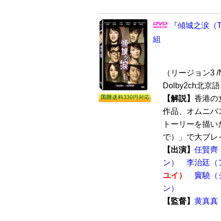
『傾城之涙（The
組
（リージョン3 /N
Dolby2ch北
【解説】
香港の
作品、オムニバ
トーリーを描い
で）」で大ブレイ
【出演】
任賢齊
ン）
李治廷（
ユイ）
竇驍（
ン）
【監督】
黄真真