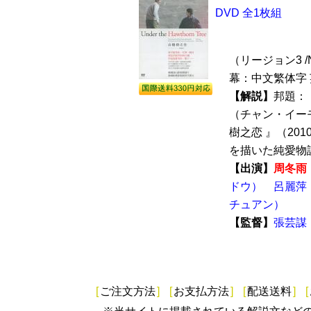
DVD 全1枚組
（リージョン3 /N
幕：中文繁体字 
【解説】
邦題：
（チャン・イー
樹之恋 』（20
を描いた純愛物語
【出演】
周冬雨
ドウ）
呂麗萍
チュアン）
【監督】
張芸謀
[
ご注文方法
]
[
お支払方法
]
[
配送送料
]
[