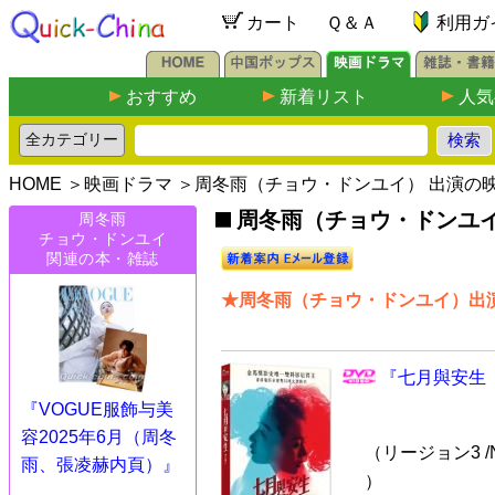
カート
Ｑ＆Ａ
利用ガ
おすすめ
新着リスト
人気
HOME
＞
映画ドラマ
＞周冬雨（チョウ・ドンユイ） 出演の
周冬雨（チョウ・ドンユイ）
周冬雨
チョウ・ドンユイ
関連の本・雑誌
★周冬雨（チョウ・ドンユイ）出演
『七月與安生（
『VOGUE服飾与美
容2025年6月（周冬
（リージョン3 /
雨、張凌赫内頁）』
）