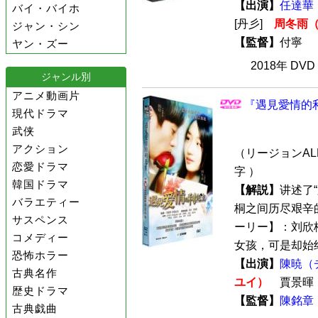
【出演】
任達華
バイ・バイホ
[丹彡]
周冬雨
ジャン・シン
【監督】
付寧
ヤン・ズー
2018年 DV
ジャンル別
アニメ動画片
『遇見愛情的利
現代ドラマ
武侠
アクション
（リージョンALL
恋愛ドラマ
字 ）
韓国ドラマ
【解説】
讲述了
バラエティー
桐之间历尽艰辛的
サスペンス
ーリー】：刘欣
コメディー
女孩，可是却始终不
恐怖ホラー
【出演】
陳暁（
古典名作
ユイ）
賈景暉
歴史ドラマ
【監督】
陳銘章
古典戯曲