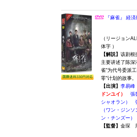
『麻雀』 経済版
（リージョンALL
体字 ）
【解説】
该剧根
主要讲述了陈深
雀”为代号委派工
零”计划的故事。 
【出演】
李易峰
ドンユイ）
張
シャオラン）
（ワン・ジンソ
ン・チンズー）
【監督】
金琛