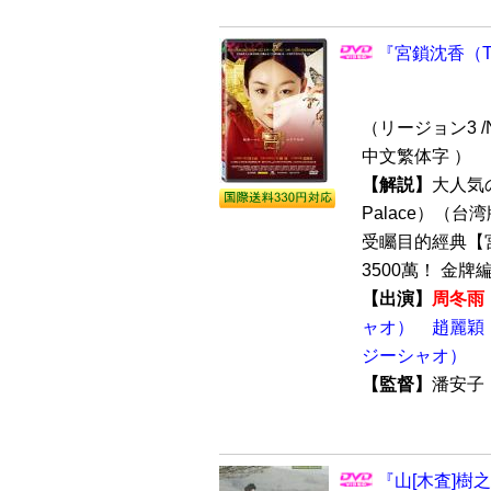
『宮鎖沈香（Th
（リージョン3 /N
中文繁体字 ）
【解説】
大人気
Palace）（台
受矚目的經典【
3500萬！ 金牌編劇
【出演】
周冬雨
ャオ）
趙麗穎
ジーシャオ）
【監督】
潘安
『山[木査]樹