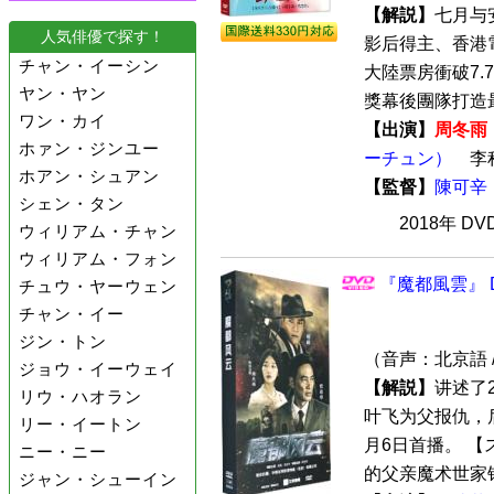
【解説】
七月与
人気俳優で探す！
影后得主、香港電
チャン・イーシン
大陸票房衝破7.
ヤン・ヤン
獎幕後團隊打造最
ワン・カイ
【出演】
周冬雨
ホァン・ジンユー
ーチュン）
李
ホアン・シュアン
【監督】
陳可辛
シェン・タン
2018年 D
ウィリアム・チャン
ウィリアム・フォン
『魔都風雲』 D
チュウ・ヤーウェン
チャン・イー
ジン・トン
（音声：北京語 
ジョウ・イーウェイ
【解説】
讲述了
リウ・ハオラン
叶飞为父报仇，后
リー・イートン
月6日首播。 【
ニー・ニー
的父亲魔术世家锦
ジャン・シューイン