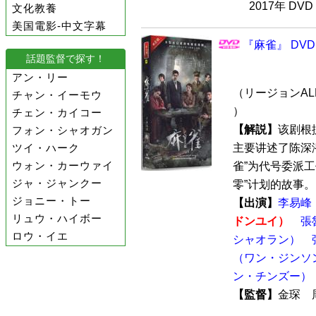
2017年 DV
文化教養
美国電影-中文字幕
『麻雀』 DVD
話題監督で探す！
アン・リー
（リージョンALL
チャン・イーモウ
）
チェン・カイコー
【解説】
该剧根
フォン・シャオガン
ツイ・ハーク
主要讲述了陈深
ウォン・カーウァイ
雀”为代号委派工
ジャ・ジャンクー
零”计划的故事。 
ジョニー・トー
【出演】
李易峰
リュウ・ハイボー
ドンユイ）
張
ロウ・イエ
シャオラン）
（ワン・ジンソ
ン・チンズー）
【監督】
金琛