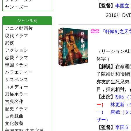
【監督】
李国立
ヤン・ズー
2016年 D
ジャンル別
アニメ動画片
『軒轅剣之天之
現代ドラマ
武侠
アクション
（リージョンALL
恋愛ドラマ
体字 ）
韓国ドラマ
【解説】
在命運
バラエティー
子陳靖仇和“劍
サスペンス
亦友的生死兄弟
コメディー
目，揮劍相對。在
恐怖ホラー
【出演】
胡歌（
古典名作
ー）
林更新（
歴史ドラマ
ー）
唐嫣（タ
古典戯曲
ザー）
文化教養
【監督】
李国立
美国電影-中文字幕