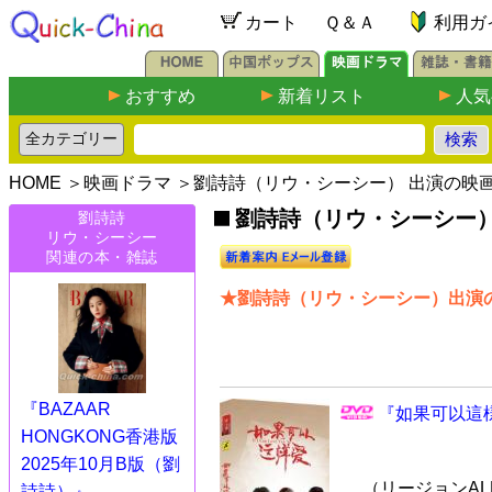
カート
Ｑ＆Ａ
利用ガ
おすすめ
新着リスト
人気
HOME
＞
映画ドラマ
＞劉詩詩（リウ・シーシー） 出演の映
劉詩詩（リウ・シーシー）出
劉詩詩
リウ・シーシー
関連の本・雑誌
★劉詩詩（リウ・シーシー）出演の
『BAZAAR
『如果可以這様
HONGKONG香港版
2025年10月B版（劉
（リージョンALL
詩詩）』