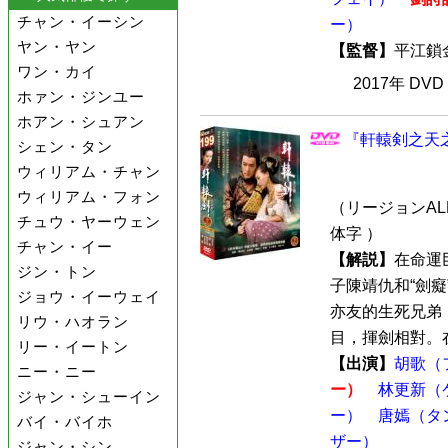
チャン・イーシン
ー）
ヤン・ヤン
【監督】
平江
ワン・カイ
2017年 DV
ホァン・ジンユー
ホアン・シュアン
『軒轅剣之天之
シェン・タン
ウィリアム・チャン
ウィリアム・フォン
（リージョンALL
チュウ・ヤーウェン
体字 ）
チャン・イー
【解説】
在命運
ジン・トン
子陳靖仇和“劍
ジョウ・イーウェイ
亦友的生死兄弟
リウ・ハオラン
目，揮劍相對。在
リー・イートン
【出演】
胡歌（
ニー・ニー
ー）
林更新（
ジャン・シューイン
ー）
唐嫣（タ
バイ・バイホ
ザー）
ジャン・シン