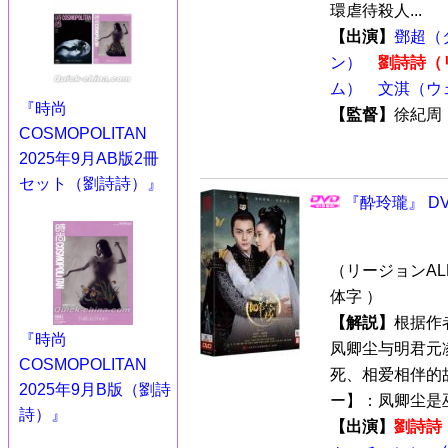
環虐待殺人...
【出演】
鄧超（
ン）
劉詩詩（
ム）
文淇（ウ
『時尚
【監督】
徐紀
COSMOPOLITAN
2025年9月AB版2冊
セット（劉詩詩）』
『酔玲瓏』 DV
（リージョンALL
体字 ）
【解説】
根据作
『時尚
凤卿尘与明君元
COSMOPOLITAN
死、相爱相伴的故
2025年9月B版（劉詩
ー】：凤卿尘是巫
詩）』
【出演】
劉詩詩