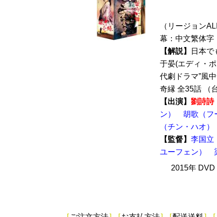
（リージョンALL 
幕：中文繁体字 
【解説】
日本で
于晏(エディ・ポ
代劇ドラマ”風中奇縁
奇縁 全35話 （台
【出演】
劉詩詩
ン）
胡歌（フ
（チン・ハオ）
【監督】
李国立
ユーフェン）
2015年 DV
[
ご注文方法
]
[
お支払方法
]
[
配送送料
]
[