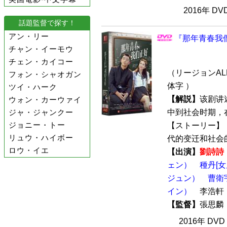
2016年 D
話題監督で探す！
アン・リー
『那年青春我們
チャン・イーモウ
チェン・カイコー
（リージョンALL
フォン・シャオガン
体字 ）
ツイ・ハーク
【解説】
该剧讲
ウォン・カーウァイ
中到社会时期，
ジャ・ジャンクー
ジョニー・トー
【ストーリー】
リュウ・ハイボー
代的变迁和社会的
ロウ・イエ
【出演】
劉詩詩
ェン）
種丹[
ジュン）
曹衛
イン）
李浩軒
【監督】
張思
2016年 DV