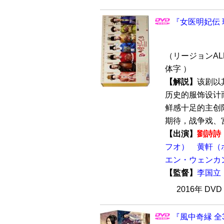
『女医明妃伝 珍
（リージョンALL
体字 ）
【解説】
该剧以
历史的服饰设计
鲜感十足的主创
期待，战争戏、宫
【出演】
劉詩詩
フオ）
黄軒（
エン・ウェンカ
【監督】
李国立
2016年 DV
『風中奇縁 全3