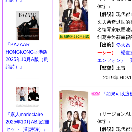
体字 ）
【解説】
现代都
丈夫离奇过世的
名钢琴家耿墨池
纠葛并终获幸福的故
『BAZAAR
【出演】
佟大為
HONGKONG香港版
ーシー）
楊壹
2025年10月A版（劉
エンフォン）
詩詩）』
【監督】
王雷
2019年 HD
『如果可以這様
（リージョンALL
『嘉人marieclaire
体字 ）
2025年10月AB版2冊
セット（劉詩詩）』
【解説】
现代都