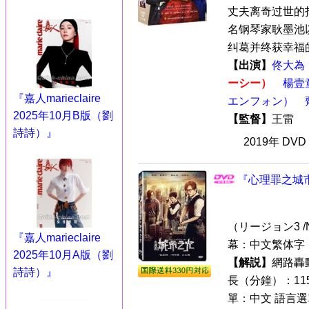
丈夫离奇过世的
名钢琴家耿墨池
纠葛并终获幸福的故
【出演】
佟大為
ーシー）
楊壹
『嘉人marieclaire
エンフォン）
2025年10月B版（劉
【監督】
王雷
詩詩）』
2019年 DV
『心理罪之城市
（リージョン3 /N
『嘉人marieclaire
幕：中文繁体字 
2025年10月A版（劉
【解説】
網路轟
詩詩）』
長（分鐘）：115分
單：中文 語言