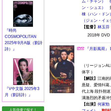
ム・チャン）
ン・シュエ）
棟（ハン・ドン
（ジェン・イェ
【監督】
林玉芬
『時尚
2018年 DV
COSMOPOLITAN
2025年9月A版（劉詩
『月影風荷』 D
詩）』
（リージョンALL
体字 ）
【解説】
江南的
悬疑、爱情纠葛
『V中文版 2025年3
代上海 段扑朔
月（劉詩詩）』
满激烈的矛盾冲突
【出演】
何家勁
人気俳優で探す！
フェイ）
劉詩