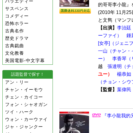
バラエティー
的哥哥李小龍』
サスペンス
(2010年 1
コメディー
と文雋（マンフレ
恐怖ホラー
【出演】
李治廷
古典名作
ーファイ）
鍾
歴史ドラマ
[女亭]（ジェニ
古典戯曲
一山（チャン・
文化教養
ー）
李香琴（
美国電影-中文字幕
越
張達明（チ
ユー）
楊恭如
話題監督で探す！
（チョン・シウ
アン・リー
チャン・イーモウ
【監督】
葉偉民
チェン・カイコー
フォン・シャオガン
ツイ・ハーク
『李小龍我的兄
ウォン・カーウァイ
ジャ・ジャンクー