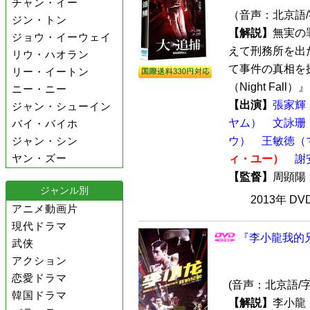
チャン・イー
（音声：北京語
ジン・トン
【解説】
無実の
ジョウ・イーウェイ
えて刑務所を出
リウ・ハオラン
て事件の真相を
リー・イートン
（Night Fall）
ニー・ニー
【出演】
張家輝
ジャン・シューイン
ヤム）
文詠珊
バイ・バイホ
ジャン・シン
ウ）
王敏徳（
ヤン・ズー
ィ・ユー）
謝
【監督】
周顕
ジャンル別
2013年 D
アニメ動画片
現代ドラマ
『李小龍我的兄
武侠
アクション
恋愛ドラマ
(音声：北京語/
韓国ドラマ
【解説】
李小龍