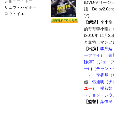
ジョニー・トー
(DVD-9 リージョ
リュウ・ハイボー
語，Dolby2.0
ロウ・イエ
字)
【解説】
李小龍
的哥哥李小龍』
(2010年 11
と文雋（マンフレ
【出演】
李治廷
ーファイ）
鍾
[女亭]（ジェニ
一山（チャン・
ー）
李香琴（
越
張達明（チ
ユー）
楊恭如
（チョン・シウ
【監督】
葉偉民