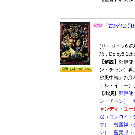
『古惑仔之飛砂
(リージョン6 /PA
語，Dolby5.1
【解説】
鄭伊健
ン・チャン）再
砂風中轉』(5月
ェル・イェー）、
【出演】
鄭伊健
ン・チャン）
ャンディ・ユー
聡（コンロイ・
ウ）
曾國祥（
ン）
藍奕邦（