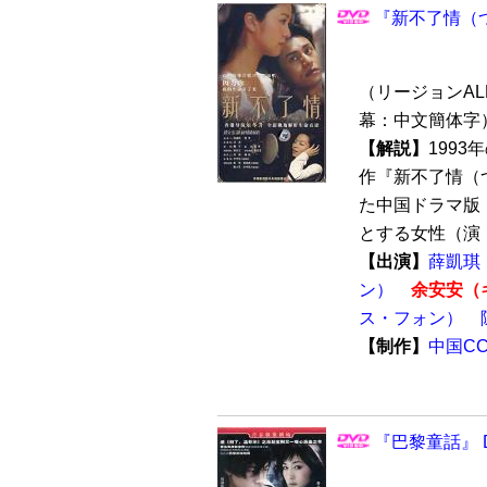
『新不了情（つ
（リージョンALL 
幕：中文簡体字
【解説】
199
作『新不了情（
た中国ドラマ版
とする女性（演：
【出演】
薛凱琪
ン）
余安安（
ス・フォン）
【制作】
中国C
『巴黎童話』 