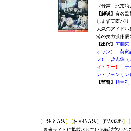
（音声：北京語 
【解説】
有名監
しまず実際パリ
人気のアイドル
港の実力派俳優エ
【出演】
何潤東
オラン）
黄家
ン）
曾志偉（
ィ・ユー）
于
ン・フォンリン
【監督】
趙宝剛
[
ご注文方法
]
[
お支払方法
]
[
配送送料
]
[
※当サイトに掲載されている解説文など