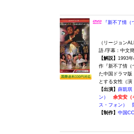
『新不了情（つ
（リージョンALL 
語 /字幕：中文
【解説】
199
作『新不了情（
た中国ドラマ版
とする女性（演：
【出演】
薛凱琪
ン）
余安安（
ス・フォン）
【制作】
中国C