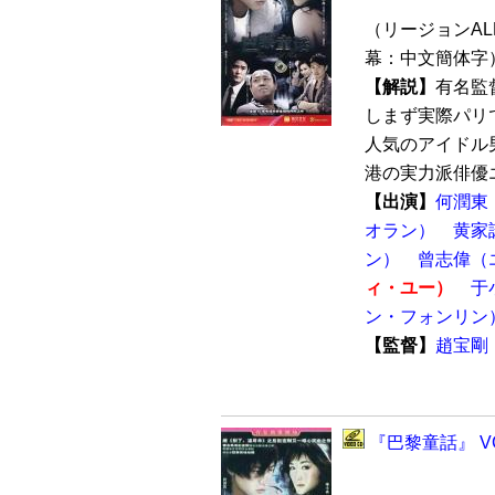
（リージョンALL 
幕：中文簡体字
【解説】
有名監
しまず実際パリ
人気のアイドル
港の実力派俳優エ
【出演】
何潤東
オラン）
黄家
ン）
曾志偉（
ィ・ユー）
于
ン・フォンリン
【監督】
趙宝剛
『巴黎童話』 V