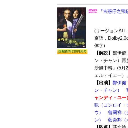
『古惑仔之飛砂
(リージョンALL /
京語，Dolby2.
体字)
【解説】
鄭伊健
ン・チャン）再
沙風中轉』(5月
ェル・イェー）、
【出演】
鄭伊健
ン・チャン）
ャンディ・ユー
聡（コンロイ・
ウ）
曾國祥（
ン）
藍奕邦（
【監督】
莊文