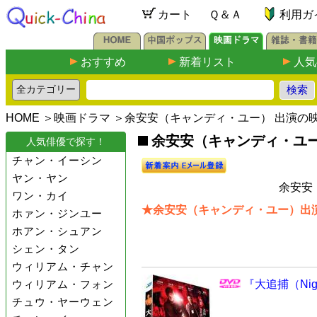
カート
Ｑ＆Ａ
利用ガ
おすすめ
新着リスト
人気
HOME
＞
映画ドラマ
＞余安安（キャンディ・ユー） 出演の
余安安（キャンディ・ユー）
人気俳優で探す！
チャン・イーシン
ヤン・ヤン
余安安
ワン・カイ
★余安安（キャンディ・ユー）出演
ホァン・ジンユー
ホアン・シュアン
シェン・タン
ウィリアム・チャン
ウィリアム・フォン
『大追捕（Nig
チュウ・ヤーウェン