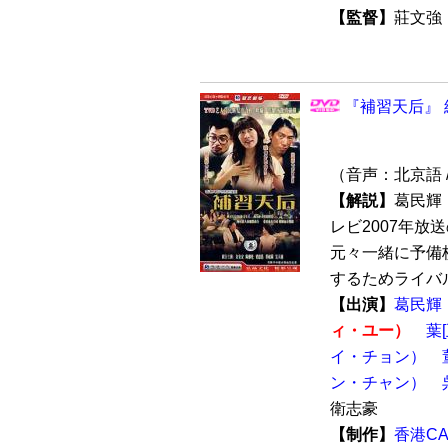
【監督】
莊文
『補習天后』 
（音声：北京語 
【解説】
葛民輝
レビ2007年放
元々一緒に予備
するためライバル
【出演】
葛民輝
ィ・ユー）
葉
イ・チョン）
ン・チャン）
衛志豪
【制作】
香港CA