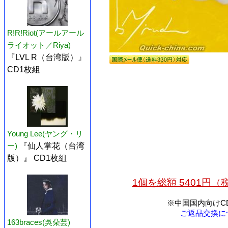
R!R!Riot(アールアール
ライオット／Riya)
『LVL R（台湾版）』
CD1枚組
Young Lee(ヤング・リ
ー)
『仙人掌花（台湾
版）』 CD1枚組
1個を総額 5401円
※中国国内向けC
ご返品交換に
163braces(吳朵芸)