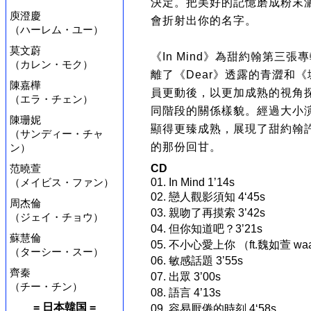
決定。把美好的記憶磨成粉末
庾澄慶
會折射出你的名字。
（ハーレム・ユー）
莫文蔚
《In Mind》為甜約翰第三
（カレン・モク）
離了《Dear》透露的青澀和
陳嘉樺
員更動後，以更加成熟的視角
（エラ・チェン）
同階段的關係樣貌。經過大小
陳珊妮
顯得更臻成熟，展現了甜約翰
（サンディー・チャ
的那份回甘。
ン）
范曉萱
CD
（メイビス・ファン）
01. In Mind 1’14s
02. 戀人觀影須知 4‘45s
周杰倫
03. 親吻了再摸索 3’42s
（ジェイ・チョウ）
04. 但你知道吧？3’21s
蘇慧倫
05. 不小心愛上你 （ft.魏如萱 waa 
（ターシー・スー）
06. 敏感話題 3’55s
齊秦
07. 出眾 3’00s
（チー・チン）
08. 語言 4’13s
= 日本韓国 =
09. 容易厭倦的時刻 4‘58s