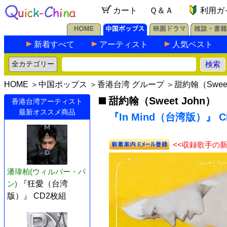
カート
Ｑ＆Ａ
利用ガ
新着すべて
アーティスト
人気ベスト
HOME
＞
中国ポップス
＞
香港台湾 グループ
＞
甜約翰（Sweet
甜約翰（Sweet John）
香港台湾アーティスト
最新オススメ商品
『In Mind（台湾版）』 C
<<収録歌手の
潘瑋柏(ウィルバー・パ
ン)
『狂愛（台湾
版）』 CD2枚組