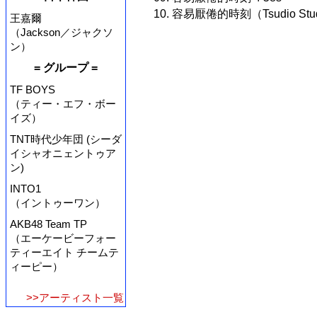
10. 容易厭倦的時刻（Tsudio Studi
王嘉爾
（Jackson／ジャクソ
ン）
= グループ =
TF BOYS
（ティー・エフ・ボー
イズ）
TNT時代少年団 (シーダ
イシャオニェントゥア
ン)
INTO1
（イントゥーワン）
AKB48 Team TP
（エーケービーフォー
ティーエイト チームテ
ィーピー）
>>アーティスト一覧