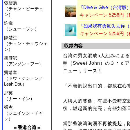
張碧晨
『Dive & Give（台湾
（チャン・ビーチェ
ン）
キャンペーン 5256円
許嵩
『如果我有勇氣失去你（
（シュー・ソン）
キャンペーン 5256円
陳楚生
（チェン・チュウシェ
収録内容
ン）
台湾の男女混成5人組みによ
胡彦斌
翰（Sweet John）の３ｒｄ
（アンソン・フー）
ニューリリース！
竇靖童
（ドウ・ジントン／
Leah Dou）
「不善於說出口的，都放在心
那英
（ナー・イン）
人與人的關係，有些不受時空
張杰
後，燃起新的光亮；有些如落
（ジェイソン・チャ
ン）
當那些波濤洶湧不再被提起，
= 香港台湾 =