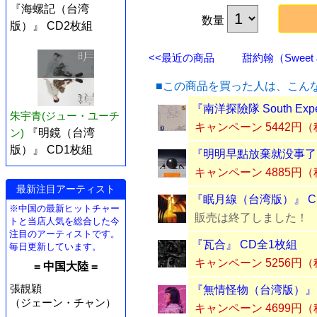
『海螺記（台湾
数量
版）』 CD2枚組
<<最近の商品
甜約翰（Sweet 
■この商品を買った人は、こん
『南洋探險隊 South Ex
朱宇青(ジュー・ユーチ
キャンペーン 5442円
ン)
『明鏡（台湾
版）』 CD1枚組
『明明早點放棄就没事了
キャンペーン 4885円
最新注目アーティスト
『眠月線（台湾版）』 C
※中国の最新ヒットチャー
販売は終了しました！
トと当店人気を総合した今
注目のアーティストです。
『瓦合』 CD全1枚組
毎日更新しています。
キャンペーン 5256円
= 中国大陸 =
張靚穎
『無情怪物（台湾版）』 
（ジェーン・チャン）
キャンペーン 4699円