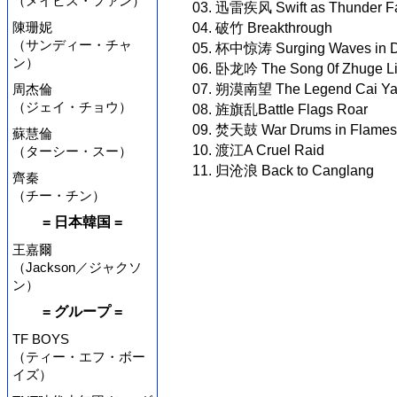
（メイビス・ファン）
03. 迅雷疾风 Swift as Thunder Fa
陳珊妮
04. 破竹 Breakthrough
（サンディー・チャ
05. 杯中惊涛 Surging Waves in Dr
ン）
06. 卧龙吟 The Song 0f Zhuge L
周杰倫
07. 朔漠南望 The Legend Cai Y
（ジェイ・チョウ）
08. 旌旗乱BattIe Flags Roar
09. 焚天鼓 War Drums in Flames
蘇慧倫
10. 渡江A Cruel Raid
（ターシー・スー）
11. 归沧浪 Back to Canglang
齊秦
（チー・チン）
= 日本韓国 =
王嘉爾
（Jackson／ジャクソ
ン）
= グループ =
TF BOYS
（ティー・エフ・ボー
イズ）