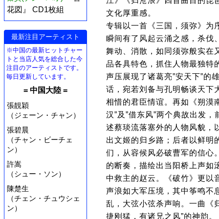
江》《归沧浪》四首曲目的琵
花図』 CD1枚組
文化厚重感。
专辑以一首《三国，须弥》为
最新注目アーティスト
瞬间有了风起云涌之感，杀伐
※中国の最新ヒットチャー
舞动、消散，如同须弥般实在
トと当店人気を総合した今
品各具特色，抓住人物最独特
注目のアーティストです。
声压展现了诸葛亮”安天下”的
毎日更新しています。
话，宛若刘备与孔明畅谈天下
= 中国大陸 =
相惜的君臣情谊。再如《朔漠
張靚穎
汉”及”借东风”两个典故出发
（ジェーン・チャン）
述蔡琰流落塞外的人物风貌，
張碧晨
（チャン・ビーチェ
出文姬的归乡路；后者以鲜明
ン）
们，从容候风必破曹军的信心
許嵩
的断奏，描绘出当阳桥上声如
（シュー・ソン）
中救主的赵云。《破竹》更以
陳楚生
声浪如大军压境，其中筝鸣不
（チェン・チュウシェ
乱，大弦小弦杀声响。一曲《
ン）
捷刚猛，有诸兄之风”的神韵。