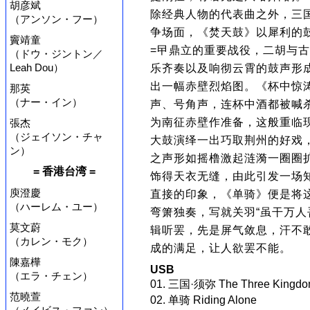
胡彦斌
除经典人物的代表曲之外，三
（アンソン・フー）
争场面，《焚天鼓》以犀利的
竇靖童
=曱鼎立的重要战役，二胡与
（ドウ・ジントン／
Leah Dou）
乐齐奏以及响彻云霄的鼓声形
出一幅赤壁烈焰图。《杯中惊
那英
（ナー・イン）
声、号角声，连杯中酒都被喊
为南征赤壁作准备，这般重临
張杰
（ジェイソン・チャ
大鼓演绎一出巧取荆州的好戏
ン）
之声形如摇橹激起涟漪一圈圈
= 香港台湾 =
饰得天衣无缝，由此引发一场知
庾澄慶
直接的印象，《单骑》便是将
（ハーレム・ユー）
弯箫独奏，写就关羽“虽干万人
莫文蔚
辑听罢，先是屏气敛息，汗不
（カレン・モク）
成的满足，让人欲罢不能。
陳嘉樺
USB
（エラ・チェン）
01. 三国·须弥 The Three Kingd
范曉萱
02. 单骑 Riding Alone