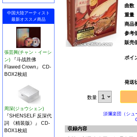
曲数
中国大陸アーティスト
重量
最新オススメ商品
商品
参考
販売
張芸興(チャン・イーシ
ポイ
ン)
『斗战胜佛
Flawed Crown』 CD-
BOX2枚組
発送
数量
周深(ジョウシェン)
須彌楽団（シュ
『SHENSELF 反深代
詞 《精装版》』 CD-
収録内容
BOX1枚組