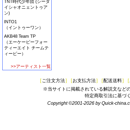
TNT時代少年団 (シーダ
イシャオニェントゥア
ン)
INTO1
（イントゥーワン）
AKB48 Team TP
（エーケービーフォー
ティーエイト チームテ
ィーピー）
>>アーティスト一覧
[
ご注文方法
]
[
お支払方法
]
[
配送送料
]
[
※当サイトに掲載されている解説文など
特定商取引法に基づ
Copyright ©2001-2026 by Quick-china.c