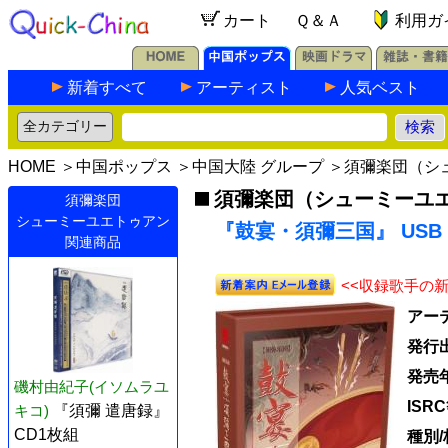
カート
Ｑ＆Ａ
利用ガ
新着すべて
アーティスト
人気ベスト
HOME
＞
中国ポップス
＞
中国大陸 グループ
＞
須彌楽団（シ
須彌楽団（シューミーユ
須彌楽団
シューミーユエトゥアン
『鼓宴・須彌三国』 USB
関連商品
<<収録歌手の
アー
発行
発売
磯村由紀子(イソムラユ
ISR
キコ)
『須彌 遣唐録』
CD1枚組
種別/