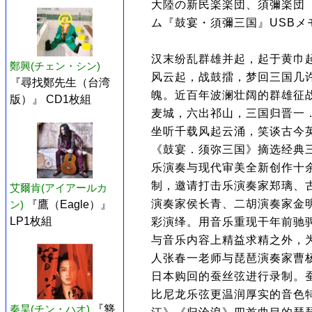
大陸の新民楽楽団、須彌楽団
ム『鼓宴・須彌三国』USBメ
汉末纷乱群雄并起，起于黄巾
鄭興(チェン・シン)
风云起，战鼓擂，梦回三国几
『尋找鄭先生（台湾
魄。近百年波澜壮阔的群雄征
版）』 CD1枚組
麦城，六出祁山，三国归晋一
坐听千载风起云涌，笑谈古今
《鼓宴．须弥三国》摘选经典三国
乐演奏与现代审美全新创作十
制，邀请打击乐演奏家郑璃、
艾爾肯(アイアールカ
演奏家侯长青、二胡演奏家金
ン)
『鷹（Eagle）』
LP1枚組
彩演绎。用音乐重现干年前驰
与音乐内容上精益求精之外，为
人张春一老师与琵琶演奏家曹
日本购回的蚕丝弦进行录制。
比尼龙乐弦更温润厚实的音色
秦昊(チン・ハオ)
『簪