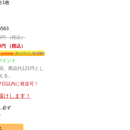
全1枚
6563
06円 （税込）
13円 （税込）
1ポイント
回、商品代121円とし
える。
7日以内に発送可！
お届けします！
，必ず
。