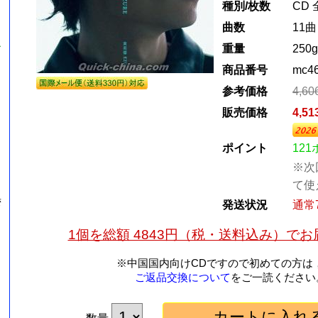
種別/枚数
CD 
曲数
11曲
ル
重量
250g
商品番号
mc4
』
参考価格
4,6
販売価格
4,5
ポイント
12
※次
て使
湾
発送状況
通常
1個を総額 4843円（税・送料込み）で
※中国国内向けCDですので初めての方は
ご返品交換について
をご一読ください