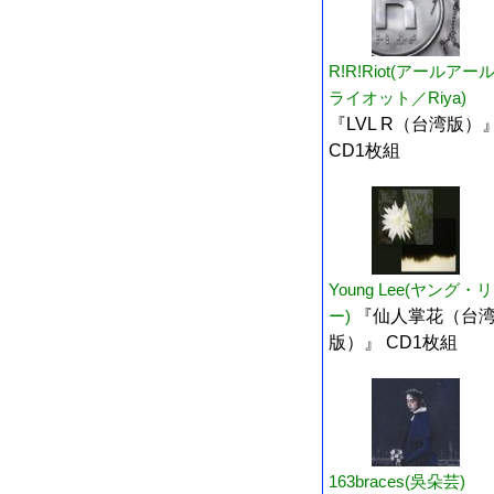
R!R!Riot(アールアー
ライオット／Riya)
『LVL R（台湾版）
CD1枚組
Young Lee(ヤング・リ
ー)
『仙人掌花（台
版）』 CD1枚組
163braces(吳朵芸)