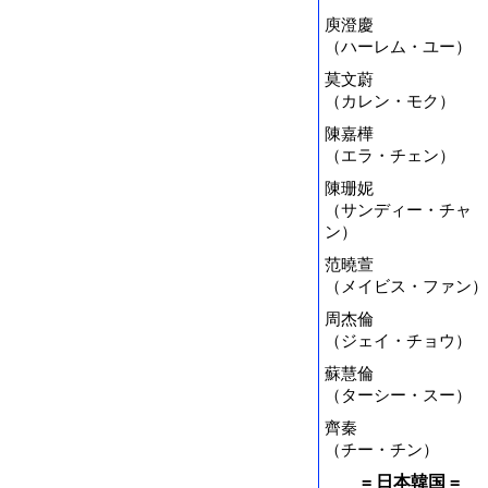
庾澄慶
（ハーレム・ユー）
莫文蔚
（カレン・モク）
陳嘉樺
（エラ・チェン）
陳珊妮
（サンディー・チャ
ン）
范曉萱
（メイビス・ファン）
周杰倫
（ジェイ・チョウ）
蘇慧倫
（ターシー・スー）
齊秦
（チー・チン）
= 日本韓国 =