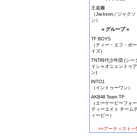
王嘉爾
（Jackson／ジャクソ
ン）
= グループ =
TF BOYS
（ティー・エフ・ボー
イズ）
TNT時代少年団 (シー
イシャオニェントゥア
ン)
INTO1
（イントゥーワン）
AKB48 Team TP
（エーケービーフォー
ティーエイト チーム
ィーピー）
>>アーティスト一