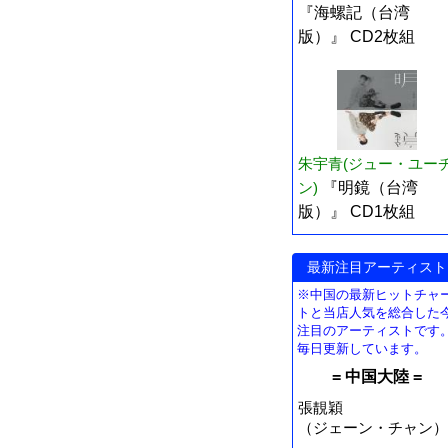
『海螺記（台湾
版）』 CD2枚組
朱宇青(ジュー・ユー
ン)
『明鏡（台湾
版）』 CD1枚組
最新注目アーティスト
※中国の最新ヒットチャ
トと当店人気を総合した
注目のアーティストです
毎日更新しています。
= 中国大陸 =
張靚穎
（ジェーン・チャン）