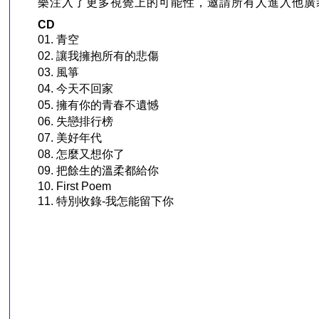
樂注入了更多視覺上的可能性，邀請所有人進入他廣
CD
01. 青空
02. 讓我擁抱所有的悲傷
03. 風箏
04. 今天不回家
05. 擁有你的青春不遺憾
06. 失戀排行榜
07. 美好年代
08. 怎麼又想你了
09. 把餘生的溫柔都給你
10. First Poem
11. 特別收錄-我怎能留下你