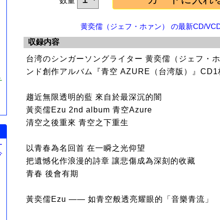
数量
黄奕儒（ジェフ・ホァン） の最新CD/VCD
収録内容
台湾のシンガーソングライター 黄奕儒（ジェフ・
ンド創作アルバム『青空 AZURE（台湾版）』CD
チ
趨近無限透明的藍 來自於最深沉的闇
黃奕儒Ezu 2nd album 青空Azure
清空之後重來 青空之下重生
ー
以青春為名回首 在一瞬之光仰望
今
把遺憾化作浪漫的詩章 讓悲傷成為深刻的收藏
。
青春 後會有期
黃奕儒Ezu —— 如青空般透亮耀眼的「音樂青流」