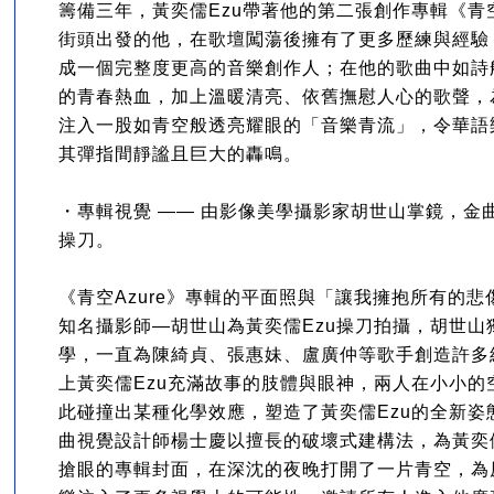
籌備三年，黃奕儒Ezu帶著他的第二張創作專輯《青空
街頭出發的他，在歌壇闖蕩後擁有了更多歷練與經驗
成一個完整度更高的音樂創作人；在他的歌曲中如詩
的青春熱血，加上溫暖清亮、依舊撫慰人心的歌聲，
注入一股如青空般透亮耀眼的「音樂青流」，令華語
其彈指間靜謐且巨大的轟鳴。
・專輯視覺 —— 由影像美學攝影家胡世山掌鏡，金
操刀。
《青空Azure》專輯的平面照與「讓我擁抱所有的悲
知名攝影師—胡世山為黃奕儒Ezu操刀拍攝，胡世山
學，一直為陳綺貞、張惠妹、盧廣仲等歌手創造許多
上黃奕儒Ezu充滿故事的肢體與眼神，兩人在小小的
此碰撞出某種化學效應，塑造了黃奕儒Ezu的全新姿
曲視覺設計師楊士慶以擅長的破壞式建構法，為黃奕儒
搶眼的專輯封面，在深沈的夜晚打開了一片青空，為