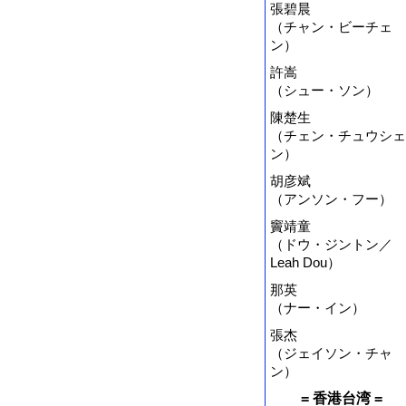
張碧晨
（チャン・ビーチェ
ン）
許嵩
（シュー・ソン）
陳楚生
（チェン・チュウシェ
ン）
胡彦斌
（アンソン・フー）
竇靖童
（ドウ・ジントン／
Leah Dou）
那英
（ナー・イン）
張杰
（ジェイソン・チャ
ン）
= 香港台湾 =