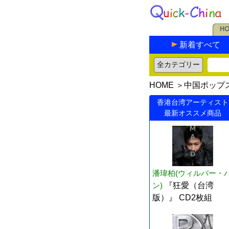
新着すべて
HOME
＞
中国ポップ
香港台湾アーティスト
最新オススメ商品
潘瑋柏(ウィルバー・
ン)
『狂愛（台湾
版）』 CD2枚組