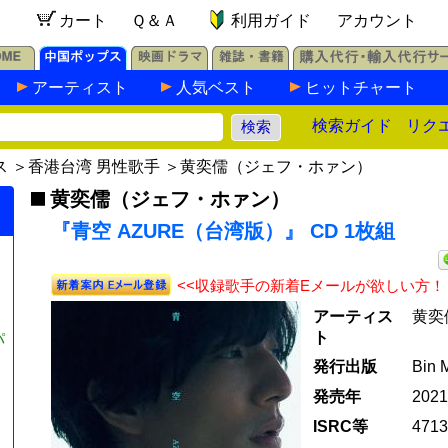
カート
Ｑ＆Ａ
利用ガイド
アカウント
アーティスト
人気ベスト
ヒットチャート
検索ガイド
リク
ス
＞
香港台湾 男性歌手
＞
黄奕儒（ジェフ・ホァン）
黄奕儒（ジェフ・ホァン）
『青空 AZURE（台湾版）』 CD 1枚組
<<収録歌手の新着Eメールが欲しい方！
アーティス
黄奕
ト
パ
発行出版
Bin 
発売年
202
ISRC等
4713