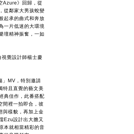
Azure》回歸，從
，從鄰家大男孩蛻變
般起承的曲式和奔放
為一片低迷的大環境
樂壇精神振奮，一如
曲視覺設計師楊士慶
傷」MV，特別邀請
獨特且直覺的藝文美
經典佳作，此番搭配
空間裡一拍即合，彼
態與樣貌，再加上金
Ezu設計出大膽又
原本就相當精彩的音