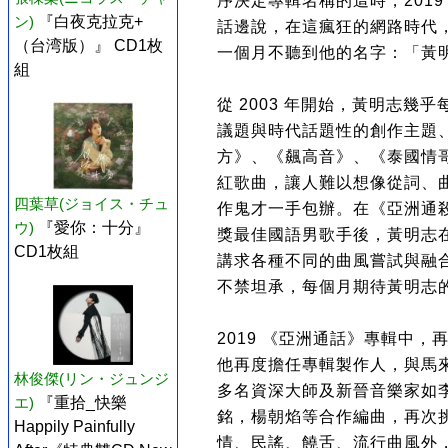
序決定專輯名稱的這時，201
ン)
『白夜克拉克+
話邊說，在這瘋狂的網路時代
（台湾版）』 CD1枚
一個月不聽到他的名字：「黃
組
從 2003 年開始，黃明志
議題與時代話題性的創作主題
方》、《飆高音》、《泰國情
紅歌曲，讓人難以想像從詞、
四葉草(ジョイス・チュ
作鬼才一手包辦。在《亞洲通
ウ)
『愛你：十分』
獎最佳國語男歌手後，黃明志
CD1枚組
講求各種不同的曲風嘗試與融
不禁坦承，每個月期待黃明志
2019 《亞洲通話》專輯中
他再度擔任專輯製作人，與馬
林俊傑(リン・ジュンジ
多名資深大師及新晉音樂家如李
エ)
『重拾_快樂
銘，楊朝焰等合作編曲，再次
Happily Painfully
情、民謠、饒舌、流行曲風外