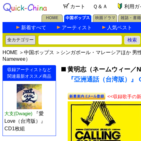
カート
Ｑ＆Ａ
利用ガ
新着すべて
アーティスト
人気ベスト
HOME
＞
中国ポップス
＞
シンガポール・マレーシアほか 男
Namewee）
黄明志（ネームウィー／Na
収録アーティストなど
関連最新オススメ商品
『亞洲通話（台湾版）』 C
<<収録歌手の
大支(Dwagie)
『愛
Love（台湾版）』
CD1枚組