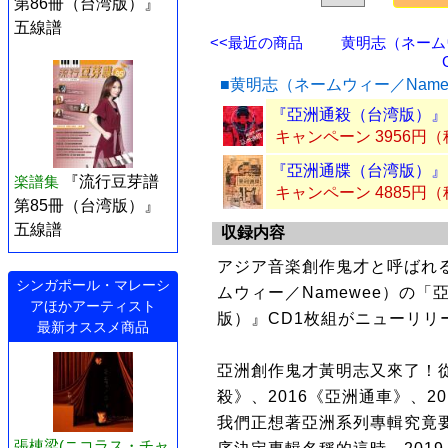
第86冊（台湾版）』
五線譜
<<最近の商品
黄明志（ネームウ
■黄明志（ネームウィー／Nam
『亞洲通殺（台湾版）』 
キャンペーン 3956円
『亞洲通牒（台湾版）』 
楽譜集
『流行豆芽譜
キャンペーン 4885円
第85冊（台湾版）』
五線譜
収録内容
アジア音楽創作鬼才と呼ばれ
シンガポール・マレーシ
ムウィー／Namewee）の
アほかアーティスト
版）』CD1枚組がニューリリ
最新オススメ商品
亞洲創作鬼才黃明志又來了！從2
殺》、2016《亞洲通車》、2
我們正想著亞洲系列專輯究竟
張棟梁(ニコラス・チャ