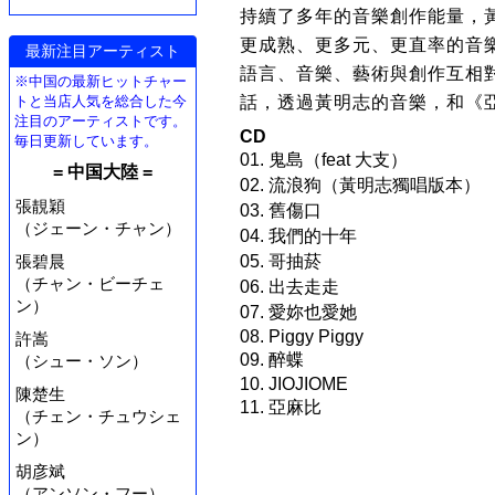
持續了多年的音樂創作能量，黃
更成熟、更多元、更直率的音
最新注目アーティスト
語言、音樂、藝術與創作互相
※中国の最新ヒットチャー
トと当店人気を総合した今
話，透過黃明志的音樂，和《
注目のアーティストです。
CD
毎日更新しています。
01. 鬼島（feat 大支）
= 中国大陸 =
02. 流浪狗（黃明志獨唱版本）
張靚穎
03. 舊傷口
（ジェーン・チャン）
04. 我們的十年
張碧晨
05. 哥抽菸
（チャン・ビーチェ
06. 出去走走
ン）
07. 愛妳也愛她
08. Piggy Piggy
許嵩
09. 醉蝶
（シュー・ソン）
10. JIOJIOME
陳楚生
11. 亞麻比
（チェン・チュウシェ
ン）
胡彦斌
（アンソン・フー）