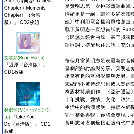
After《特典雙CD New
是黃明志第一次挑戰藍調曲風
Chapter＋Moments
情緒更是一絕，讓許多網友讚
Chapter》（台湾
她》中利用電音搖滾風格創造了專
版）』 CD2枚組
戰了黃明志一直想嘗試的 Funk
合民謠與饒舌曲風，甚至找來
語歌詞，搭配原住民語，充分
文慧如(Boon Hui Lu)
每個月當黃明志發表最新的音
『還原（台湾版）』
發劇烈的討論與分享。黃明志
CD1枚組
相當有趣的互相影響與差異。
志總能不被傳統思維或大眾的
為題材持續創作。《亞洲通話
十年挑戰、愛情、文化、政治
生活中的點滴感受，持續在網
林俊傑(リン・ジュンジ
完一整張專輯，你將會發現，
エ)
『Like You
黃明志可堪稱最接近這時代中
Do（台湾版）』 CD1
枚組