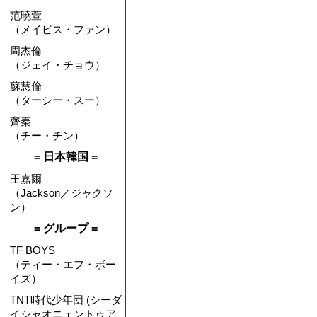
范曉萱
（メイビス・ファン）
周杰倫
（ジェイ・チョウ）
蘇慧倫
（ターシー・スー）
齊秦
（チー・チン）
= 日本韓国 =
王嘉爾
（Jackson／ジャクソ
ン）
= グループ =
TF BOYS
（ティー・エフ・ボー
イズ）
TNT時代少年団 (シーダ
イシャオニェントゥア