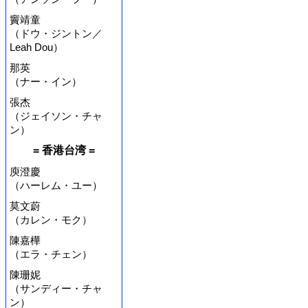
竇靖童
（ドウ・ジントン／
Leah Dou）
那英
（ナー・イン）
張杰
（ジェイソン・チャ
ン）
= 香港台湾 =
庾澄慶
（ハーレム・ユー）
莫文蔚
（カレン・モク）
陳嘉樺
（エラ・チェン）
陳珊妮
（サンディー・チャ
ン）