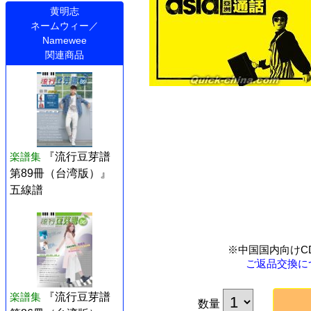
黄明志
ネームウィー／
Namewee
関連商品
楽譜集
『流行豆芽譜
第89冊（台湾版）』
五線譜
※中国国内向けC
ご返品交換に
楽譜集
『流行豆芽譜
数量