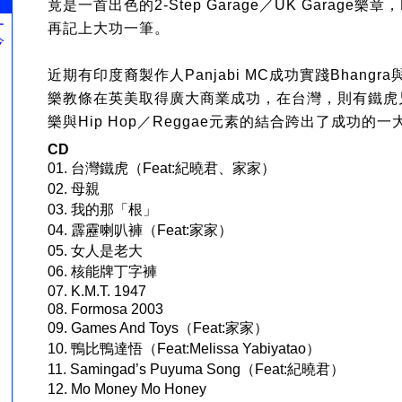
竟是一首出色的2-Step Garage／UK Garage樂章
ー
再記上大功一筆。
今
。
近期有印度裔製作人Panjabi MC成功實踐Bhangra與
樂教條在英美取得廣大商業成功，在台灣，則有鐵虎
樂與Hip Hop／Reggae元素的結合跨出了成功的一
CD
01. 台灣鐵虎（Feat:紀曉君、家家）
02. 母親
03. 我的那「根」
04. 霹靂喇叭褲（Feat:家家）
05. 女人是老大
06. 核能牌丁字褲
07. K.M.T. 1947
08. Formosa 2003
09. Games And Toys（Feat:家家）
10. 鴨比鴨達悟（Feat:Melissa Yabiyatao）
11. Samingad’s Puyuma Song（Feat:紀曉君）
12. Mo Money Mo Honey