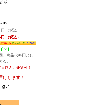
全1枚
5705
77円 （税込）
85円 （税込）
ポイント
回、商品代96円とし
える。
7日以内に発送可！
お届けします！
，必ず
。