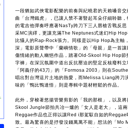
湾
一段猶如武俠電影配樂的前奏與紀曉君的天賴嗓音交
曲「台灣鐵虎」，已讓人禁不著豎起耳朵仔細聆聽，
的電吉他彈奏呼應著NasTy跨刀下三人唇槍舌戰反
采MC演繹，更讓充滿The Neptunes式迷幻Hip 
比懾人的Rap-Rock張力。同樣是以Hip Hop為主
深」電影原聲帶中「蘭嶼情歌」的「母親」是一首讓
傷情緒的動人幽悒作品，踏著Old-Skool Hip Ho
字褲」在深沉氛圍中道出反抗壓迫的堅定反核廢料立
「阿義仔的43刀」的「Formosa 2003」則在South
唱出對台灣這片土地的熱愛，而Melissa Liang跨刀
味的「鴨比鴨達悟」則是專輯中題材輕鬆的作品。
チ
此外，穿梭著悠揚管樂剪影的「我的那根」，以及將排
Skool Jungle節拍共冶一爐的「女人是老大」，
Reggae作品也正得以讓Red i那駕馭自如的Regg
致。最為驚喜的是抒發沒錢萬萬不能」想法的「Mo Mone