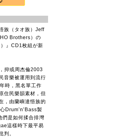
族（タオ族）Jeff
 Brothers）の
）』CD1枚組が新
e”，抑或周杰倫2003
民音樂被運用到流行
6年時，黑名單工作
原住民樂韻素材，但
在，由蘭嶼達悟族的
rum’n’Bass製
於他們是如何揉合排灣
gae這樣時下最平易
批判。