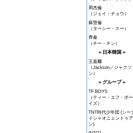
周杰倫
（ジェイ・チョウ）
蘇慧倫
（ターシー・スー）
齊秦
（チー・チン）
= 日本韓国 =
王嘉爾
（Jackson／ジャクソ
ン）
= グループ =
TF BOYS
（ティー・エフ・ボー
イズ）
TNT時代少年団 (シー
イシャオニェントゥア
ン)
INTO1