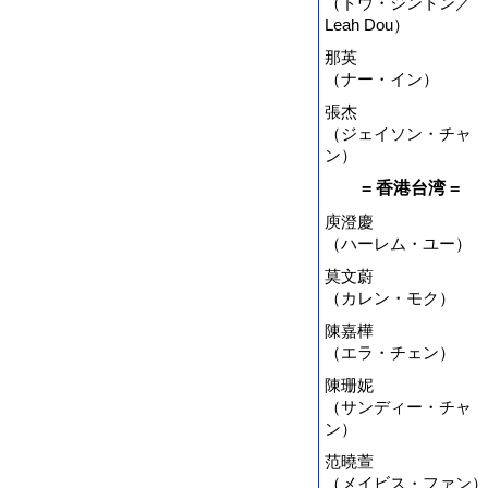
（ドウ・ジントン／
Leah Dou）
那英
（ナー・イン）
張杰
（ジェイソン・チャ
ン）
= 香港台湾 =
庾澄慶
（ハーレム・ユー）
莫文蔚
（カレン・モク）
陳嘉樺
（エラ・チェン）
陳珊妮
（サンディー・チャ
ン）
范曉萱
（メイビス・ファン）