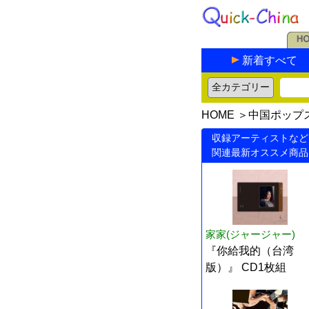
新着すべて
HOME
＞
中国ポップ
収録アーティストなど
関連最新オススメ商品
家家(ジャージャー)
『你給我的（台湾
版）』 CD1枚組