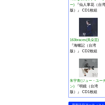
ー)
『仙人掌花（台
版）』 CD1枚組
163braces(吳朵芸)
『海螺記（台湾
版）』 CD2枚組
朱宇青(ジュー・ユー
ン)
『明鏡（台湾
版）』 CD1枚組
最新注目アーティスト