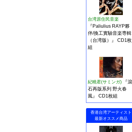
台湾原住民音楽
『Paliulius RAYP夥
伴/換工實驗音楽専輯
（台湾版）』 CD1枚
組
紀曉君(サミンガ)
『
石再版系列 野火春
風』 CD1枚組
香港台湾アーティスト
最新オススメ商品