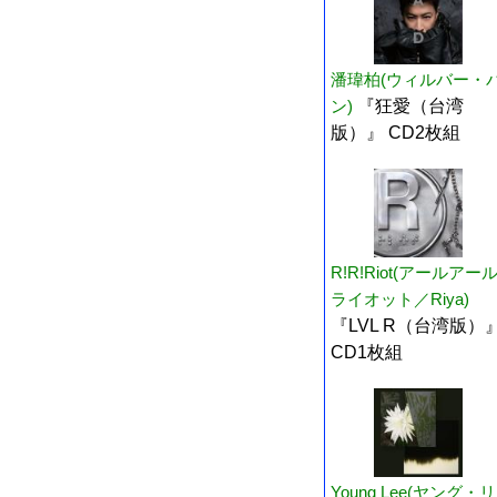
潘瑋柏(ウィルバー・
ン)
『狂愛（台湾
版）』 CD2枚組
R!R!Riot(アールアー
ライオット／Riya)
『LVL R（台湾版）
CD1枚組
Young Lee(ヤング・リ