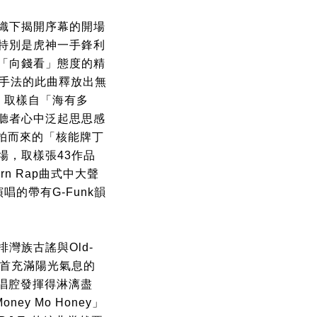
織下揭開序幕的開場
特別是虎神一手鋒利
思「向錢看」態度的精
Hop手法的此曲釋放出無
軸，取樣自「海有多
聽者心中泛起思思感
p節拍而來的「核能牌丁
場，取樣張43作品
ern Rap曲式中大聲
演唱的帶有G-Funk韻
灣族古謠與Old-
這兩首充滿陽光氣息的
ae唱腔發揮得淋漓盡
y Mo Honey」