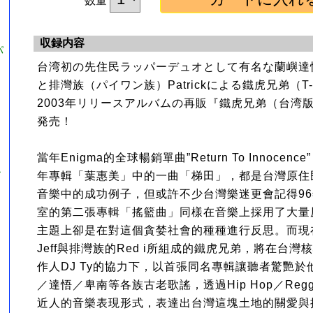
数量
収録内容
パ
台湾初の先住民ラッパーデュオとして有名な蘭嶼達悟
と排灣族（パイワン族）Patrickによる鐵虎兄弟（T-HO
2003年リリースアルバムの再販『鐵虎兄弟（台湾版
発売！
當年Enigma的全球暢銷單曲”Return To Innocenc
ル
年專輯「葉惠美」中的一曲「梯田」，都是台灣原住
音樂中的成功例子，但或許不少台灣樂迷更會記得9
』
室的第二張專輯「搖籃曲」同樣在音樂上採用了大量
主題上卻是在對這個貪婪社會的種種進行反思。而現
Jeff與排灣族的Red i所組成的鐵虎兄弟，將在台灣核心D
作人DJ Ty的協力下，以首張同名專輯讓聽者驚艷
／達悟／卑南等各族古老歌謠，透過Hip Hop／Reg
近人的音樂表現形式，表達出台灣這塊土地的關愛與