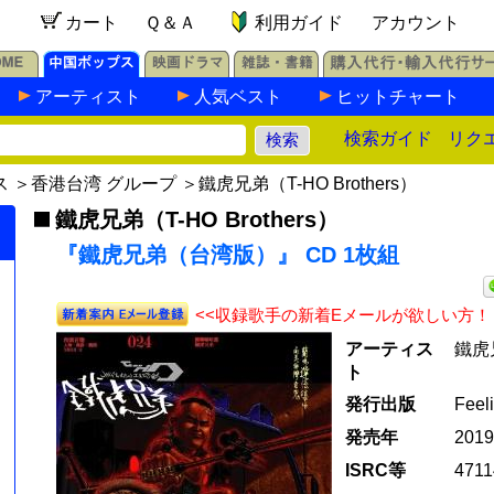
カート
Ｑ＆Ａ
利用ガイド
アカウント
アーティスト
人気ベスト
ヒットチャート
検索ガイド
リク
ス
＞
香港台湾 グループ
＞
鐵虎兄弟（T-HO Brothers）
鐵虎兄弟（T-HO Brothers）
『鐵虎兄弟（台湾版）』 CD 1枚組
<<収録歌手の新着Eメールが欲しい方！
アーティス
鐵虎兄
ト
発行出版
Feel
発売年
201
ISRC等
4711