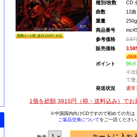
種別/枚数
CD 
曲数
12曲
重量
250g
商品番号
mc4
参考価格
3,6
販売価格
3,5
ポイント
96
※次
て使
滾
発送状況
通常
1個を総額 3915円（税・送料込み）で
※中国国内向けCDですので初めての方は
ご返品交換について
をご一読ください