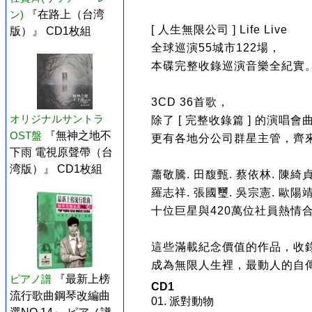
ン)
『在路上（台湾
[ 人生無限公司 ] Life Live
版）』 CD1枚組
全球巡演55城市122場，
本碟完整收錄巡演音樂全紀實
3CD 36首歌，
オリジナルサントラ
除了 [ 完整收錄篇 ] 的演唱會
OST盤
『無神之地不
更有各地分公司群星主管，齊來出
下雨 電視原聲帶（台
湾版）』 CD1枚組
蕭敬騰. 田馥甄. 蔡依林. 陳綺貞
羅志祥. 張國璽. 吳宗憲. 歐陽靖.
十位巨星與420萬位社員熱情
這些滿載紀念價值的作品，收錄在 L
成為無限人生裡，最動人的自
ピアノ譜
『最新上榜
CD1
流行歌曲鋼琴改編曲
01. 派對動物