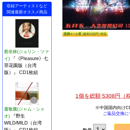
収録アーティストなど
関連最新オススメ商品
蔡依林(ジョリン・ツァ
イ)
『《Pleasure》七
罪花園版（台湾
版）』 CD1枚組
1個を総額 5308円
※中国国内向けC
蕭敬騰(ジャム・シャ
ご返品交換に
オ)
『野生
WILD/MILD（台湾
版）』 CD1枚組