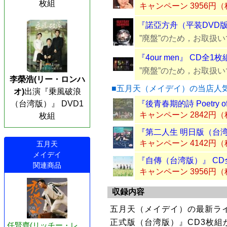
枚組
キャンペーン 3956円
『諾亞方舟（平装DVD版
”廃盤”のため，お取扱
『4our men』 CD全1枚
”廃盤”のため，お取扱
李榮浩(リー・ロンハ
■五月天（メイデイ）の当店人
オ)
出演『乗風破浪
（台湾版）』 DVD1
『後青春期的詩 Poetry of 
キャンペーン 2842円
枚組
『第二人生 明日版（台湾
キャンペーン 4142円
五月天
メイデイ
『自傳（台湾版）』 CD
関連商品
キャンペーン 3956円
収録内容
五月天（メイデイ）の最新ライブ
正式版（台湾版）』CD3枚組
任賢齊(リッチー・レ