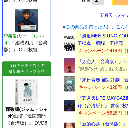
数量
五月天（メイデイ
■この商品を買った人は、こん
李榮浩(リー・ロンハ
『風度MEN’S UNO Y
オ)
『縦横四海（台湾
王櫟鑫、蘇醒、王錚亮、
版）』 CD1枚組
キャンペーン 2414円
『太空人（台湾版）』 C
収録アーティストの
”廃盤”のため，お取扱
最新映画ドラマ商品
『末日青春 補完計劃（台
キャンペーン 4328円
『五月天LIFE MAYGA
録（台湾版）』 書全1枚
蕭敬騰(ジャム・シャ
キャンペーン 5628円
オ)
出演『魂囚西門
（台湾版）』 DVD6
『新的心跳（台湾版）』 