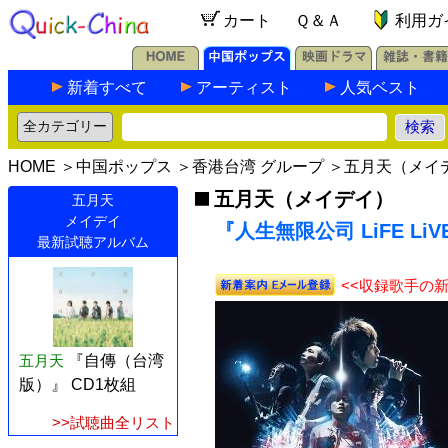
カート
Ｑ＆Ａ
利用ガ
新着すべて
アーティスト
人気ベスト
HOME
＞
中国ポップス
＞
香港台湾 グループ
＞
五月天（メイ
五月天（メイデイ）
五月天
メイデイ
『人生無限公司 LiFE Li
最新試聴アルバム
<<収録歌手の
五月天
『自傳（台湾
版）』 CD1枚組
>>試聴曲全リスト