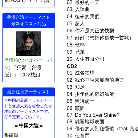
選NO.14』 ピアノ譜
02. 最好的一天
03. 入陣曲
04. 後來的我們
香港台湾アーティスト
05. 超人
最新オススメ商品
06. 你不是真正的快樂
07. 好好（想把你寫成一首歌）
08. 乾杯
09. 兄弟
10. 人生有限公司
潘瑋柏(ウィルバー・パ
CD2
ン)
『狂愛（台湾
01. 成名在望
版）』 CD2枚組
02. 我心中尚未崩壞的地方
03. 知足
最新注目アーティスト
04. 少年他的奇幻漂流
※中国の最新ヒットチャー
05. 黑暗騎士
トと当店人気を総合した今
06. 頑固
注目のアーティストです。
07. Do You Ever Shine?
毎日更新しています。
08. 離開地球表面
= 中国大陸 =
09. 傷心的人別聽慢歌（feat. 黃
張靚穎
10. 任意門