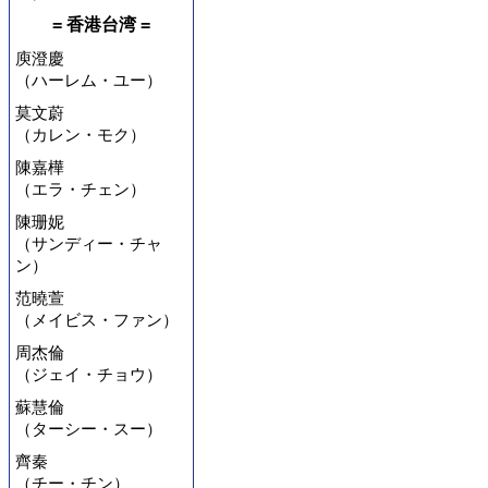
= 香港台湾 =
庾澄慶
（ハーレム・ユー）
莫文蔚
（カレン・モク）
陳嘉樺
（エラ・チェン）
陳珊妮
（サンディー・チャ
ン）
范曉萱
（メイビス・ファン）
周杰倫
（ジェイ・チョウ）
蘇慧倫
（ターシー・スー）
齊秦
（チー・チン）