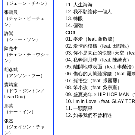
（ジェーン・チャン）
11. 人生海海
12. 我不願讓你一個人
張碧晨
（チャン・ビーチェ
13. 轉眼
ン）
14. 倔強
CD3
許嵩
01. 疼愛（feat. 蕭敬騰）
（シュー・ソン）
02. 愛情的模樣（feat. 田馥甄）
陳楚生
03. 你不是真正的快樂+天空（fea
（チェン・チュウシェ
04. 私奔到月球（feat. 陳綺貞）
ン）
05. 離開地球表面（feat. 李榮浩
胡彦斌
06. 傷心的人就聽撐腰（feat. 
（アンソン・フー）
07. 孫悟空（feat. 張國璽）
竇靖童
08. 笨小孩（feat. 吳宗憲）
（ドウ・ジントン／
09. 盛夏光年 × HIP HOP MAN（
Leah Dou）
10. I’m in Love（feat. GLAY T
那英
11. 一顆蘋果
（ナー・イン）
12. 如果我們不曾相遇
張杰
（ジェイソン・チャ
ン）