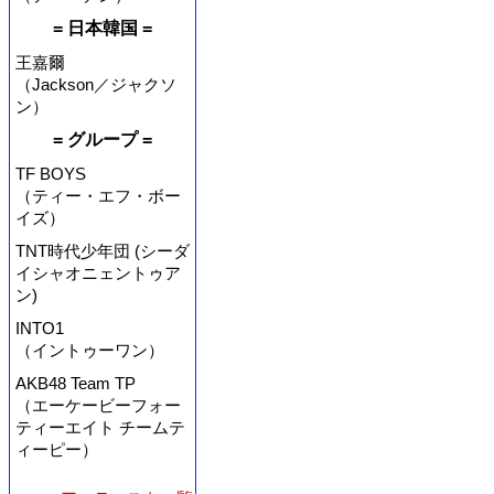
= 日本韓国 =
王嘉爾
（Jackson／ジャクソ
ン）
= グループ =
TF BOYS
（ティー・エフ・ボー
イズ）
TNT時代少年団 (シーダ
イシャオニェントゥア
ン)
INTO1
（イントゥーワン）
AKB48 Team TP
（エーケービーフォー
ティーエイト チームテ
ィーピー）