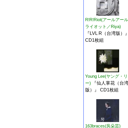
R!R!Riot(アールアー
ライオット／Riya)
『LVL R（台湾版）
CD1枚組
Young Lee(ヤング・リ
ー)
『仙人掌花（台
版）』 CD1枚組
163braces(吳朵芸)