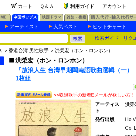
カート
Ｑ＆Ａ
利用ガイド
アカウント
アーティスト
人気ベスト
ヒットチャート
検索ガイド
リク
ス
＞
香港台湾 男性歌手
＞
洪榮宏（ホン・ロンホン）
洪榮宏（ホン・ロンホン）
『放浪人生 台灣早期閩南語歌曲選輯（一）（
1枚組
<<収録歌手の新着Eメールが欲しい方！
アーティス
洪榮
ト
発行出版
Ho V
Co. 