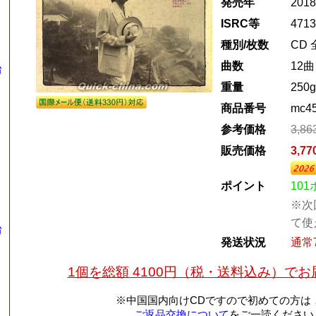
発売年
201
ISRC等
4713
種別/枚数
CD 
曲数
12曲
台
重量
250g
商品番号
mc4
参考価格
3,8
販売価格
3,7
ポイント
10
※次
て使
台
発送状況
通常
1個を総額 4100円（税・送料込み）で
※中国国内向けCDですので初めての方は
ご返品交換について
をご一読ください