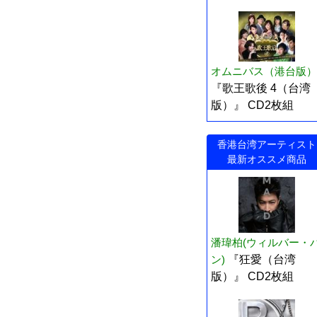
オムニバス（港台版）
『歌王歌後 4（台湾
版）』 CD2枚組
香港台湾アーティスト
最新オススメ商品
潘瑋柏(ウィルバー・
ン)
『狂愛（台湾
版）』 CD2枚組