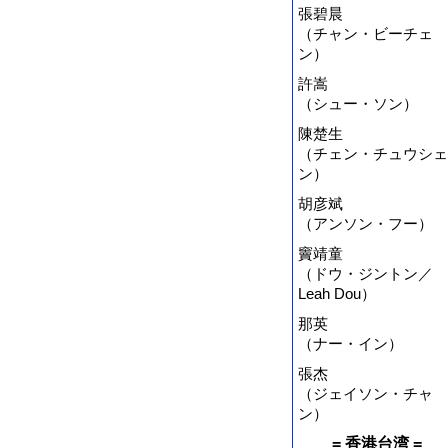
張碧晨
（チャン・ビーチェ
ン）
許嵩
（シュー・ソン）
陳楚生
（チェン・チュウシェ
ン）
胡彦斌
（アンソン・フー）
竇靖童
（ドウ・ジントン／
Leah Dou）
那英
（ナー・イン）
張杰
（ジェイソン・チャ
ン）
= 香港台湾 =