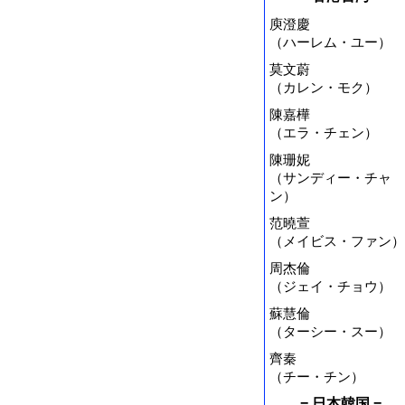
庾澄慶
（ハーレム・ユー）
莫文蔚
（カレン・モク）
陳嘉樺
（エラ・チェン）
陳珊妮
（サンディー・チャ
ン）
范曉萱
（メイビス・ファン）
周杰倫
（ジェイ・チョウ）
蘇慧倫
（ターシー・スー）
齊秦
（チー・チン）
= 日本韓国 =