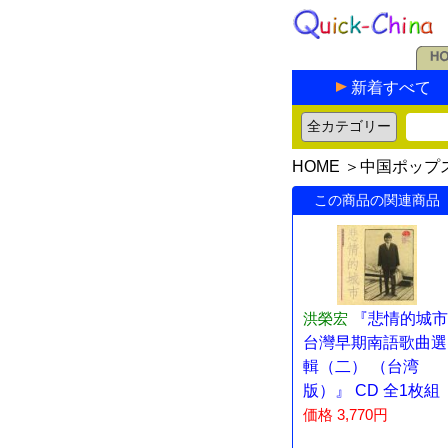
新着すべて
HOME
＞
中国ポップ
この商品の関連商品
洪榮宏
『悲情的城市
台灣早期南語歌曲選
輯（二） （台湾
版）』 CD 全1枚組
価格 3,770円