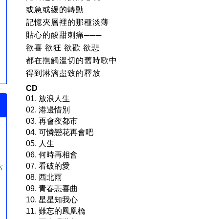
或急或緩的轉動
記憶夾層裡的那種淡薄
貼心的酸甜刺痛───
欲喜 欲狂 欲歡 欲悲
都在撫觸溫切的舊時歌中
得到淋漓盡致的釋放
CD
01. 放浪人生
02. 港邊惜別
03. 再會夜都市
04. 可憐戀花再會吧
05. 人生
06. 何時再相會
07. 看破的愛
パ
08. 西北雨
09. 青春悲喜曲
10. 星星知我心
11. 難忘的鳳凰橋