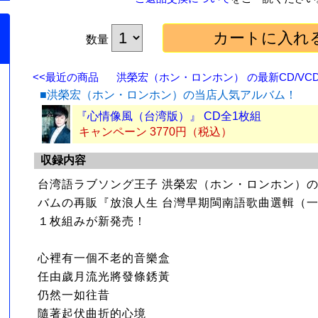
数量
<<最近の商品
洪榮宏（ホン・ロンホン） の最新CD/VCD
■洪榮宏（ホン・ロンホン）の当店人気アルバム！
『心情像風（台湾版）』 CD全1枚組
キャンペーン 3770円（税込）
収録内容
台湾語ラブソング王子 洪榮宏（ホン・ロンホン）の
バムの再販『放浪人生 台灣早期閩南語歌曲選輯（一
１枚組みが新発売！
心裡有一個不老的音樂盒
任由歲月流光將發條銹黃
仍然一如往昔
隨著起伏曲折的心境