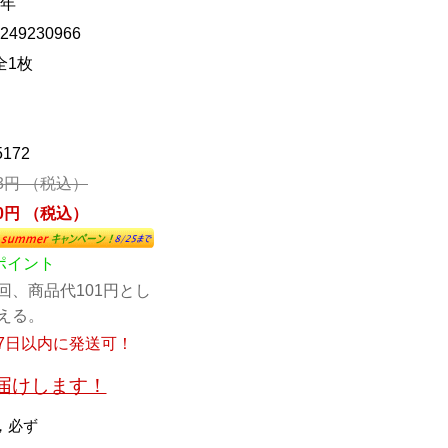
8年
249230966
全1枚
5172
63円 （税込）
70円 （税込）
1ポイント
回、商品代101円とし
える。
7日以内に発送可！
お届けします！
，必ず
。