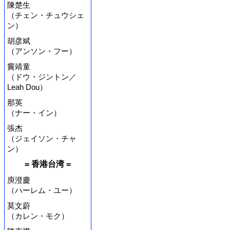
陳楚生
（チェン・チュウシェ
ン）
胡彦斌
（アンソン・フー）
竇靖童
（ドウ・ジントン／
Leah Dou）
那英
（ナー・イン）
張杰
（ジェイソン・チャ
ン）
= 香港台湾 =
庾澄慶
（ハーレム・ユー）
莫文蔚
（カレン・モク）