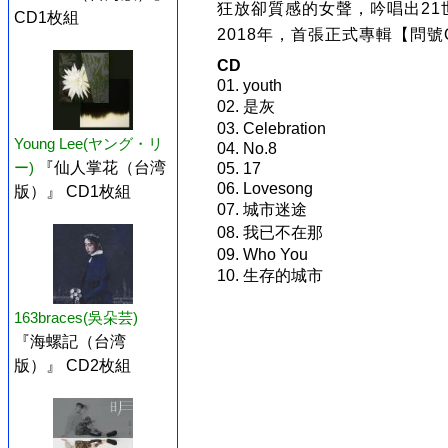
狂放卻質感的女聲，吟唱出21
CD1枚組
2018年，首張正式專輯【問號Q
CD
01. youth
02. 是灰
03. Celebration
Young Lee(ヤング・リ
04. No.8
ー)
『仙人掌花（台湾
05. 17
06. Lovesong
版）』 CD1枚組
07. 城市迷途
08. 我已不在那
09. Who You
10. 生存的城市
163braces(吳朵芸)
『海螺記（台湾
版）』 CD2枚組