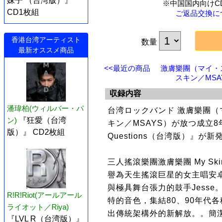
妹子 （台湾版）』
※中国国内向けC
CD1枚組
ご返品交換に
香港台湾アーティスト
数量
最新オススメ商品
<<最近の商品
激膚樂團（マイ・
スキン／MSAY
収録内容
潘瑋柏(ウィルバー・パ
台湾ロックバンド 激膚樂團
ン)
『狂愛（台湾
キン／MSAYS）が放つ成立
版）』 CD2枚組
Questions（台湾版）』が新
三人搖滾樂團激膚樂團 My Skin 
譽為天生搖滾巨星的女主唱安
與極具舞台張力的鼓手Jess
R!R!Riot(アールアール
特的音色，集結80、90年代
ライオット／Riya)
出傳統架構外的新解放。。簡
『LVL R（台湾版）』