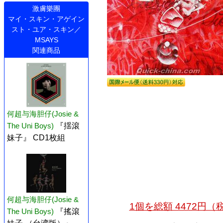
激膚樂團
マイ・スキン・アゲイン
スト・ユア・スキン／
MSAYS
関連商品
何超与海胆仔(Josie &
The Uni Boys)
『揺滾
妹子』 CD1枚組
何超与海胆仔(Josie &
1個を総額 4472円
The Uni Boys)
『搖滾