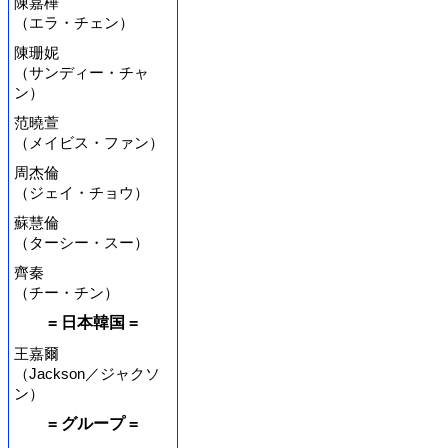
陳嘉樺
（エラ・チェン）
陳珊妮
（サンディー・チャ
ン）
范曉萱
（メイビス・ファン）
周杰倫
（ジェイ・チョウ）
蘇慧倫
（ターシー・スー）
齊秦
（チー・チン）
= 日本韓国 =
王嘉爾
（Jackson／ジャクソ
ン）
= グループ =