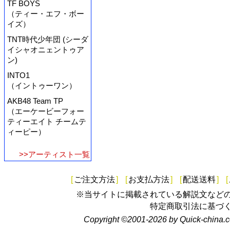
TF BOYS
（ティー・エフ・ボー
イズ）
TNT時代少年団 (シーダ
イシャオニェントゥア
ン)
INTO1
（イントゥーワン）
AKB48 Team TP
（エーケービーフォー
ティーエイト チームテ
ィーピー）
>>アーティスト一覧
[
ご注文方法
]
[
お支払方法
]
[
配送送料
]
[
※当サイトに掲載されている解説文など
特定商取引法に基づ
Copyright ©2001-2026 by Quick-china.c