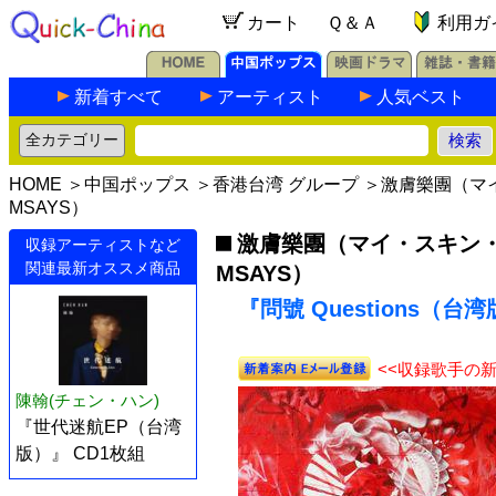
カート
Ｑ＆Ａ
利用ガ
新着すべて
アーティスト
人気ベスト
HOME
＞
中国ポップス
＞
香港台湾 グループ
＞
激膚樂團（マ
MSAYS）
激膚樂團（マイ・スキン
収録アーティストなど
関連最新オススメ商品
MSAYS）
『問號 Questions（台湾
<<収録歌手の
陳翰(チェン・ハン)
『世代迷航EP（台湾
版）』 CD1枚組