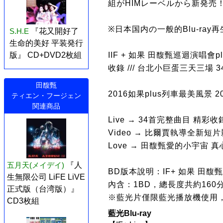
組がHIMレーベルから新発売！本
※日本国内の一般的Blu-ra
S.H.E
『花又開好了
生命的美好 平装発行
版』 CD+DVD2枚組
IIF + 如果 田馥甄巡迴演唱會plu
收錄 /// 台北小巨蛋三天三場 
田馥甄
2016如果plus列車最美風景 
ティエン・フージェン
関連商品
Live → 34首完整曲目 精彩收
Video → 比爾賈執導全新短
Love → 田馥甄愛的小宇宙
五月天(メイデイ)
『人
BD版本說明：IF+ 如果 田馥甄巡
生無限公司 LiFE LiVE
內含：1BD，總長度共約160
正式版（台湾版）』
※藍光片僅限藍光播放機使用
CD3枚組
藍光Blu-ray