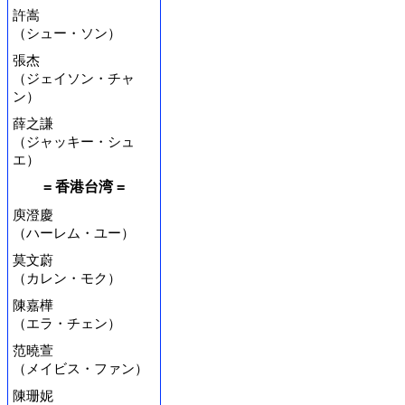
許嵩
（シュー・ソン）
張杰
（ジェイソン・チャ
ン）
薛之謙
（ジャッキー・シュ
エ）
= 香港台湾 =
庾澄慶
（ハーレム・ユー）
莫文蔚
（カレン・モク）
陳嘉樺
（エラ・チェン）
范曉萱
（メイビス・ファン）
陳珊妮