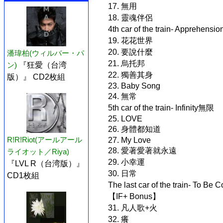
17. 無用
18. 靈魂伴侶
4th car of the train- Apprehens
19. 花花世界
20. 要說什麼
潘瑋柏(ウィルバー・パ
21. 烏托邦
ン)
『狂愛（台湾
22. 獨善其身
版）』 CD2枚組
23. Baby Song
24. 無常
5th car of the train- Infinity無限
25. LOVE
26. 身體都知道
R!R!Riot(アールアール
27. My Love
28. 愛著愛著就永遠
ライオット／Riya)
29. 小幸運
『LVL R（台湾版）』
30. 日常
CD1枚組
The last car of the train- To 
【IF+ Bonus】
31. 凡人歌+火
32. 癢