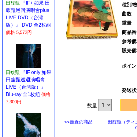
田馥甄
『IF+ 如果 田
種別/
馥甄巡回演唱會plus
曲数
LIVE DVD（台湾
重量
版）』 DVD 全2枚組
商品番
価格 5,572円
参考価
販売価
ポイン
田馥甄
『IF only 如果
田馥甄巡迴演唱會
LIVE（台湾版）』
発送状
Blu-ray 全1枚組
価格
7,300円
数量
<<最近の商品
田馥甄（ティ