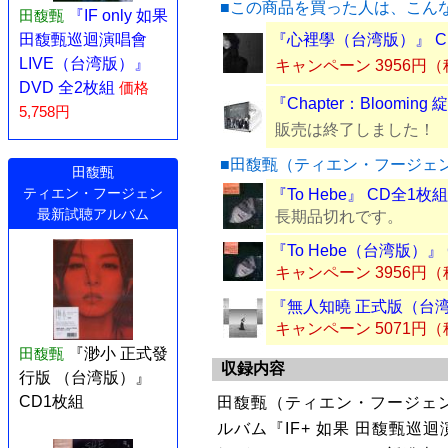
■この商品を買った人は、こん
田馥甄
『IF only 如果
『心裡學（台湾版）』 C
田馥甄巡迴演唱會
LIVE（台湾版）』
キャンペーン 3956円
DVD 全2枚組
価格
『Chapter：Bloomin
5,758円
販売は終了しました！
■田馥甄（ティエン・フージェ
田馥甄
ティエン・フージェン
『To Hebe』 CD全1枚組
最新試聴アルバム
長期品切れです。
『To Hebe（台湾版）』
キャンペーン 3956円
『無人知曉 正式版（台湾
キャンペーン 5071円
田馥甄
『渺小 正式發
収録内容
行版 （台湾版）』
CD1枚組
田馥甄（ティエン・フージェン
ルバム『IF+ 如果 田馥甄巡迴演唱