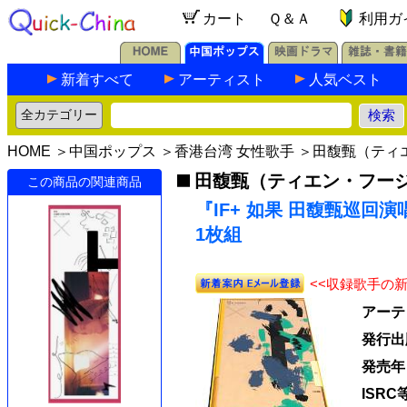
カート
Ｑ＆Ａ
利用ガ
新着すべて
アーティスト
人気ベスト
HOME
＞
中国ポップス
＞
香港台湾 女性歌手
＞
田馥甄（ティ
田馥甄（ティエン・フー
この商品の関連商品
『IF+ 如果 田馥甄巡回演唱會
1枚組
<<収録歌手の
アーテ
発行出
発売年
ISRC