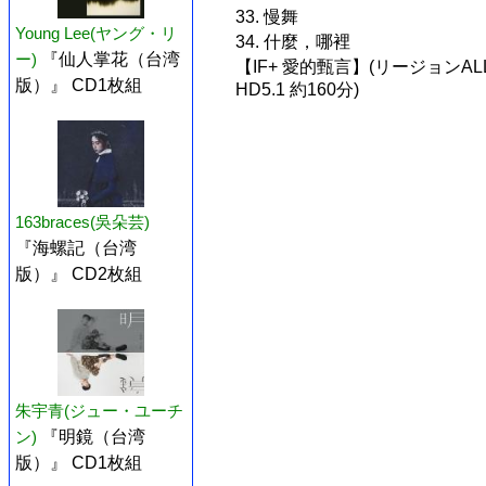
33. 慢舞
Young Lee(ヤング・リ
34. 什麼，哪裡
ー)
『仙人掌花（台湾
【IF+ 愛的甄言】(リージョンALL
版）』 CD1枚組
HD5.1 約160分)
163braces(吳朵芸)
『海螺記（台湾
版）』 CD2枚組
朱宇青(ジュー・ユーチ
ン)
『明鏡（台湾
版）』 CD1枚組