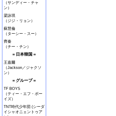
（サンディー・チャ
ン）
梁詠琪
（ジジ・リョン）
蘇慧倫
（ターシー・スー）
齊秦
（チー・チン）
= 日本韓国 =
王嘉爾
（Jackson／ジャクソ
ン）
= グループ =
TF BOYS
（ティー・エフ・ボー
イズ）
TNT時代少年団 (シーダ
イシャオニェントゥア