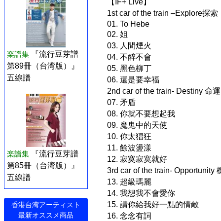
【IF+ Live】
1st car of the train –Explore探索
01. To Hebe
02. 姐
03. 人間煙火
楽譜集
『流行豆芽譜
04. 不醉不會
第89冊（台湾版）』
05. 黑色柳丁
五線譜
06. 還是要幸福
2nd car of the train- Destiny 命運
07. 矛盾
08. 你就不要想起我
09. 魔鬼中的天使
10. 你太猖狂
11. 餘波盪漾
楽譜集
『流行豆芽譜
12. 寂寞寂寞就好
第85冊（台湾版）』
3rd car of the train- Opportunit
五線譜
13. 超級瑪麗
14. 我想我不會愛你
15. 請你給我好一點的情敵
香港台湾アーティスト
最新オススメ商品
16. 念念有詞