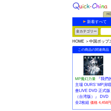
新着すべて
HOME
＞
中国ポップ
この商品の関連商品
MP魔幻力量
『我們
主場 OURS’ MP演
會LIVE DVD 正式版
（台湾版）』 DVD
全2枚組
価格 4,458