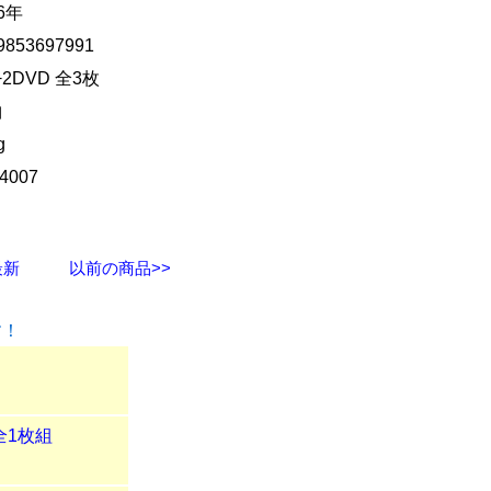
16年
9853697991
+2DVD 全3枚
曲
g
4007
最新
以前の商品>>
す！
全1枚組