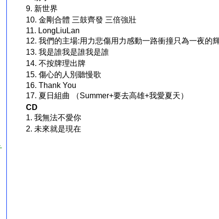
9. 新世界
10. 金剛合體 三鼓齊發 三倍強壯
11. LongLiuLan
12. 我們的主場:用力悲傷用力感動一路衝撞只為一夜的
13. 我是誰我是誰我是誰
14. 不按牌理出牌
15. 傷心的人別聽慢歌
16. Thank You
17. 夏日組曲 （Summer+要去高雄+我愛夏天）
CD
1. 我無法不愛你
2. 未來就是現在
チ