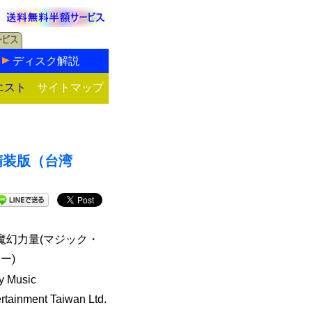
ディスク解説
エスト
サイトマップ
 精装版（台湾
魔幻力量(マジック・
ー)
y Music
rtainment Taiwan Ltd.