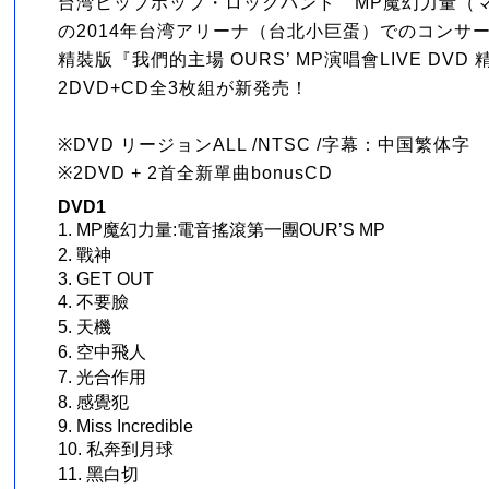
台湾ヒップホップ・ロックバンド MP魔幻力量（
の2014年台湾アリーナ（台北小巨蛋）でのコンサ
精裝版『我們的主場 OURS’ MP演唱會LIVE DV
2DVD+CD全3枚組が新発売！
※DVD リージョンALL /NTSC /字幕：中国繁体字
※2DVD + 2首全新單曲bonusCD
』
DVD1
1. MP魔幻力量:電音搖滾第一團OUR’S MP
2. 戰神
3. GET OUT
4. 不要臉
5. 天機
6. 空中飛人
7. 光合作用
8. 感覺犯
9. Miss Incredible
10. 私奔到月球
11. 黑白切