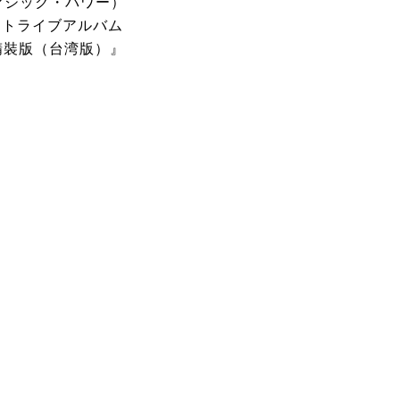
マジック・パワー）
ートライブアルバム
D 精裝版（台湾版）』