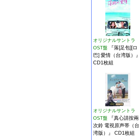
オリジナルサントラ
OST盤
『落[足包][ロ
巴] 愛情（台湾版）
CD1枚組
オリジナルサントラ
OST盤
『真心請按兩
次鈴 電視原声帯（台
湾版）』 CD1枚組