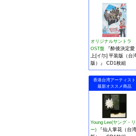
オリジナルサントラ
OST盤
『酔後決定愛
上[イ尓] 平装版（台
版）』 CD1枚組
香港台湾アーティスト
最新オススメ商品
Young Lee(ヤング・リ
ー)
『仙人掌花（台