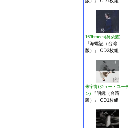
版）』 CD1枚組
163braces(吳朵芸)
『海螺記（台湾
版）』 CD2枚組
朱宇青(ジュー・ユー
ン)
『明鏡（台湾
版）』 CD1枚組