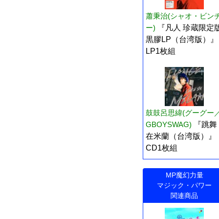
蕭秉治(シャオ・ビン
ー)
『凡人 珍蔵限定
黒膠LP（台湾版）』
LP1枚組
鼓鼓呂思緯(グーグー
GBOYSWAG)
『跳舞
在米蘭（台湾版）』
CD1枚組
MP魔幻力量
マジック・パワー
関連商品