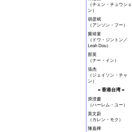
（チェン・チュウシェ
ン）
胡彦斌
（アンソン・フー）
竇靖童
（ドウ・ジントン／
Leah Dou）
那英
（ナー・イン）
張杰
（ジェイソン・チャ
ン）
= 香港台湾 =
庾澄慶
（ハーレム・ユー）
莫文蔚
（カレン・モク）
陳嘉樺