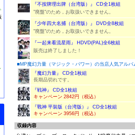
『不按牌理出牌（台湾版）』 CD全1枚組
チ
”廃盤”のため，お取扱いできません。
版
『少年四大名捕（台湾版）』 DVD全8枚組
”廃盤”のため，お取扱いできません。
『一起来看流星雨』 HDVD(PAL)全6枚組
販売は終了しました！
■MP魔幻力量（マジック・パワー）の当店人気アルバ
／
『魔幻力量』 CD全1枚組
長期品切れです。
『戦神』 CD全1枚組
キャンペーン 2842円（税込）
『戰神 平裝版（台湾版）』 CD全1枚組
キャンペーン 3956円（税込）
収録内容