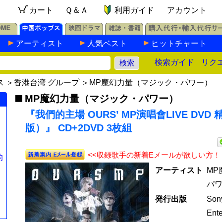
カート
Ｑ＆Ａ
利用ガイド
アカウント
アーティスト
人気ベスト
ヒットチャート
検索ガイド
リク
ス
＞
香港台湾 グループ
＞
MP魔幻力量（マジック・パワー）
MP魔幻力量（マジック・パワー）
『我們的主場 OURS’ MP演唱會LIVE DVD
版）』 CD+2DVD 3枚組
<<収録歌手の新着Eメールが欲しい方！
的
唱
アーティスト
MP
パワ
発行出版
Son
円
Ente