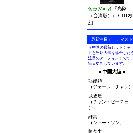
侑彤(Verity)
『光陰
（台湾版）』 CD1枚
組
最新注目アーティスト
※中国の最新ヒットチャ
トと当店人気を総合した
注目のアーティストです
毎日更新しています。
= 中国大陸 =
張靚穎
（ジェーン・チャン）
張碧晨
（チャン・ビーチェ
ン）
許嵩
（シュー・ソン）
陳楚生