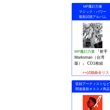
MP魔幻力量
マジック・パワー
最新試聴アルバム
MP魔幻力量
『射手
Marksman（台湾
版）』 CD1枚組
>>試聴曲全リス
収録アーティストなど
関連最新オススメ商品