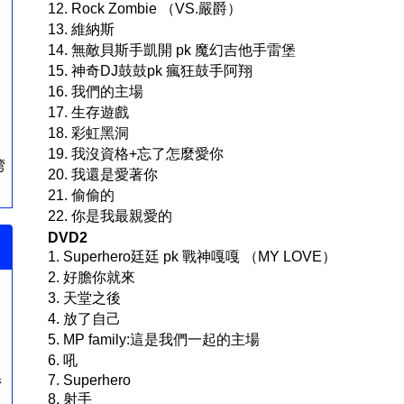
12. Rock Zombie （VS.嚴爵）
13. 維納斯
14. 無敵貝斯手凱開 pk 魔幻吉他手雷堡
15. 神奇DJ鼓鼓pk 瘋狂鼓手阿翔
16. 我們的主場
17. 生存遊戲
18. 彩虹黑洞
19. 我沒資格+忘了怎麼愛你
湾
20. 我還是愛著你
21. 偷偷的
22. 你是我最親愛的
DVD2
1. Superhero廷廷 pk 戰神嘎嘎 （MY LOVE）
2. 好膽你就來
3. 天堂之後
4. 放了自己
5. MP family:這是我們一起的主場
6. 吼
7. Superhero
湾
8. 射手