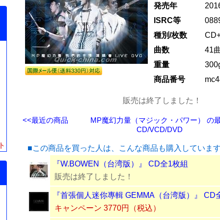
発売年
20
ISRC等
088
種別/枚数
CD
曲数
41
重量
300
商品番号
mc4
販売は終了しました！
<<最近の商品
MP魔幻力量（マジック・パワー） の
CD/VCD/DVD
ト
■この商品を買った人は、こんな商品も購入していま
『W.BOWEN（台湾版）』 CD全1枚組
販売は終了しました！
『首張個人迷你專輯 GEMMA（台湾版）』 CD
キャンペーン 3770円（税込）