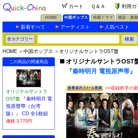
カート
Ｑ＆Ａ
利用ガ
新着すべて
アーティスト
人気ベスト
HOME
＞
中国ポップス
＞
オリジナルサントラOST盤
オリジナルサントラOST
この商品の関連商品
『秦時明月 電視原声帯』 
<<収録歌手の
オリジナルサントラ
OST盤
『秦時明月 電
視原聲帶（台湾
版）』 CD 全1枚組
価格 3,770円