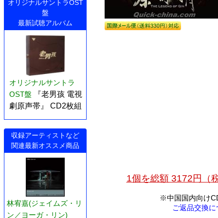
オリジナルサントラOST
盤
最新試聴アルバム
オリジナルサントラ
OST盤
『老男孩 電視
劇原声帯』 CD2枚組
収録アーティストなど
関連最新オススメ商品
1個を総額 3172円
※中国国内向けC
林宥嘉(ジェイムズ・リ
ご返品交換に
ン／ヨーガ・リン)