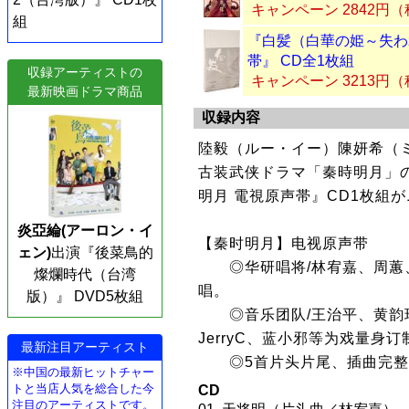
キャンペーン 2842円
組
『白髪（白華の姫～失わ
帯』 CD全1枚組
収録アーティストの
キャンペーン 3213円
最新映画ドラマ商品
収録内容
陸毅（ルー・イー）陳妍希（ミ
古装武侠ドラマ「秦時明月」
明月 電視原声帯』CD1枚組
炎亞綸(アーロン・イ
【秦时明月】电视原声带
ェン)
出演『後菜鳥的
◎华研唱将/林宥嘉、周蕙、
燦爛時代（台湾
唱。
版）』 DVD5枚組
◎音乐团队/王治平、黄韵
JerryC、蓝小邪等为戏量身订
最新注目アーティスト
◎5首片头片尾、插曲完整
※中国の最新ヒットチャー
トと当店人気を総合した今
CD
注目のアーティストです。