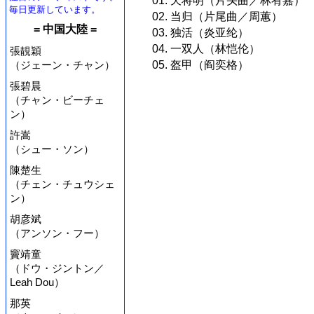
01. 天将明（片头曲／林宥嘉）
毎日更新しています。
02. 当归（片尾曲／周蕙）
= 中国大陸 =
03. 独活（炎亚纶）
04. 一双人（林恺伦）
張靚穎
05. 盔甲（阎奕格）
（ジェーン・チャン）
張碧晨
（チャン・ビーチェ
ン）
許嵩
（シュー・ソン）
陳楚生
（チェン・チュウシェ
ン）
胡彦斌
（アンソン・フー）
竇靖童
（ドウ・ジントン／
Leah Dou）
那英