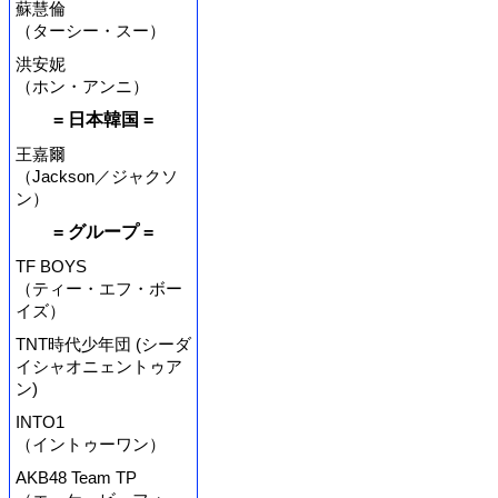
蘇慧倫
（ターシー・スー）
洪安妮
（ホン・アンニ）
= 日本韓国 =
王嘉爾
（Jackson／ジャクソ
ン）
= グループ =
TF BOYS
（ティー・エフ・ボー
イズ）
TNT時代少年団 (シーダ
イシャオニェントゥア
ン)
INTO1
（イントゥーワン）
AKB48 Team TP