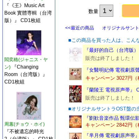
『《王》Music Art
数量
Book 實體専輯（台湾
版）』 CD1枚組
<<最近の商品
オリジナルサントラ
■この商品を買った人は、こん
『最好的自己（台湾版）』
販売は終了しました！
閻奕格(ジャニス・ヤ
ン)
『Changing
『女醫明妃傳 電視劇原聲
Room（台湾版）』
キャンペーン 3027円
CD1枚組
『蘭陵王 電視原声帯』 
販売は終了しました！
■オリジナルサントラOST盤の
『劉歓音楽作品 甄環伝影視
周蕙(チョウ・ホイ)
キャンペーン 2842円
『不被遺忘的時光
『芈月傳 電視劇原声帯』
2（台湾版）』 CD1枚