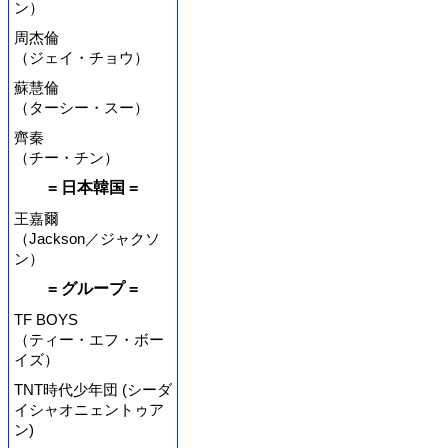
ン）
周杰倫
（ジェイ・チョウ）
蘇慧倫
（ターシー・スー）
齊秦
（チー・チン）
= 日本韓国 =
王嘉爾
（Jackson／ジャクソ
ン）
= グループ =
TF BOYS
（ティー・エフ・ボー
イズ）
TNT時代少年団 (シーダ
イシャオニェントゥア
ン)