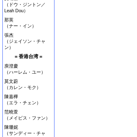
（ドウ・ジントン／
Leah Dou）
那英
（ナー・イン）
張杰
（ジェイソン・チャ
ン）
= 香港台湾 =
庾澄慶
（ハーレム・ユー）
莫文蔚
（カレン・モク）
陳嘉樺
（エラ・チェン）
范曉萱
（メイビス・ファン）
陳珊妮
（サンディー・チャ