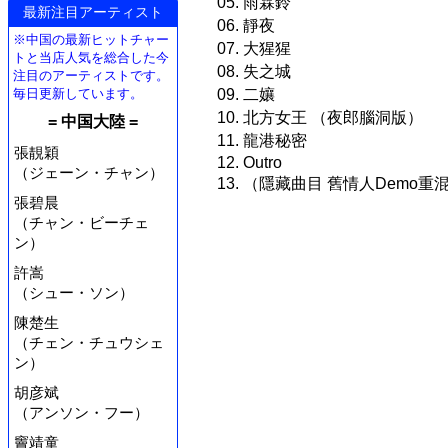
05. 雨霖鈴
最新注目アーティスト
06. 靜夜
※中国の最新ヒットチャー
07. 大猩猩
トと当店人気を総合した今
08. 失之城
注目のアーティストです。
09. 二孃
毎日更新しています。
10. 北方女王 （夜郎腦洞版）
= 中国大陸 =
11. 龍港秘密
張靚穎
12. Outro
（ジェーン・チャン）
13. （隱藏曲目 舊情人Demo重
張碧晨
（チャン・ビーチェ
ン）
許嵩
（シュー・ソン）
陳楚生
（チェン・チュウシェ
ン）
胡彦斌
（アンソン・フー）
竇靖童