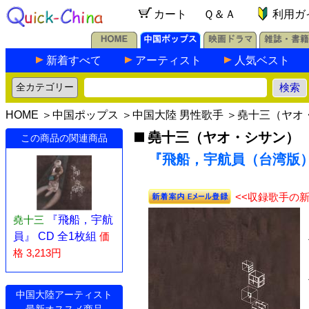
カート
Ｑ＆Ａ
利用ガ
新着すべて
アーティスト
人気ベスト
HOME
＞
中国ポップス
＞
中国大陸 男性歌手
＞
堯十三（ヤオ
堯十三（ヤオ・シサン）
この商品の関連商品
『飛船，宇航員（台湾版）』
<<収録歌手の
堯十三
『飛船，宇航
員』 CD 全1枚組
価
格 3,213円
中国大陸アーティスト