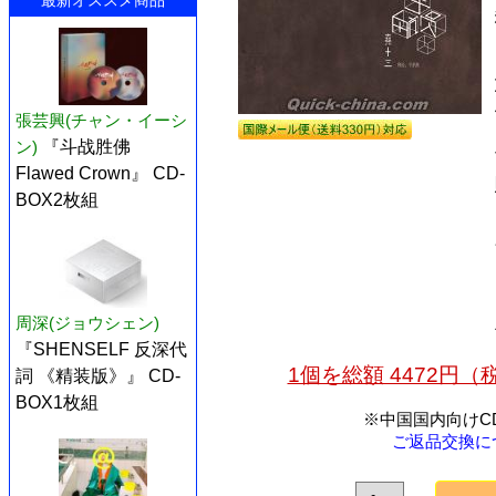
最新オススメ商品
張芸興(チャン・イーシ
ン)
『斗战胜佛
Flawed Crown』 CD-
BOX2枚組
周深(ジョウシェン)
『SHENSELF 反深代
1個を総額 4472円
詞 《精装版》』 CD-
BOX1枚組
※中国国内向けC
ご返品交換に