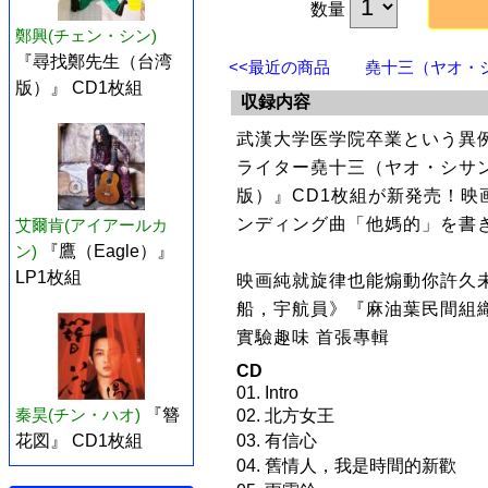
数量
鄭興(チェン・シン)
『尋找鄭先生（台湾
<<最近の商品
堯十三（ヤオ・シサ
版）』 CD1枚組
収録内容
武漢大学医学院卒業という異
ライター堯十三（ヤオ・シサン
版）』CD1枚組が新発売！
ンディング曲「他媽的」を書
艾爾肯(アイアールカ
ン)
『鷹（Eagle）』
LP1枚組
映画純就旋律也能煽動你許久未
船，宇航員》『麻油葉民間組織
實驗趣味 首張專輯
CD
01. Intro
秦昊(チン・ハオ)
『簪
02. 北方女王
花図』 CD1枚組
03. 有信心
04. 舊情人，我是時間的新歡