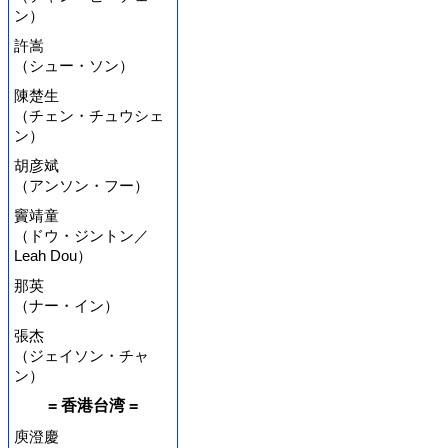
ン）
許嵩
（シュー・ソン）
陳楚生
（チェン・チュウシェ
ン）
胡彦斌
（アンソン・フー）
竇靖童
（ドウ・ジントン／
Leah Dou）
那英
（ナー・イン）
張杰
（ジェイソン・チャ
ン）
= 香港台湾 =
庾澄慶