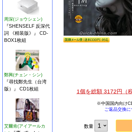
周深(ジョウシェン)
『SHENSELF 反深代
詞 《精装版》』 CD-
BOX1枚組
鄭興(チェン・シン)
『尋找鄭先生（台湾
版）』 CD1枚組
1個を総額 3172円
※中国国内向けC
ご返品交換に
艾爾肯(アイアールカ
数量