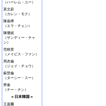
（ハーレム・ユー）
莫文蔚
（カレン・モク）
陳嘉樺
（エラ・チェン）
陳珊妮
（サンディー・チャ
ン）
范曉萱
（メイビス・ファン）
周杰倫
（ジェイ・チョウ）
蘇慧倫
（ターシー・スー）
齊秦
（チー・チン）
= 日本韓国 =
王嘉爾