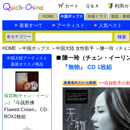
カート
Ｑ＆Ａ
利用ガ
新着すべて
アーティスト
人気ベスト
HOME
＞
中国ポップス
＞
中国大陸 女性歌手
＞
陳一玲（チェ
陳一玲（チェン・イーリ
中国大陸アーティスト
最新オススメ商品
『無物』 CD 1枚組
<<収録歌手の
張芸興(チャン・イーシ
ン)
『斗战胜佛
Flawed Crown』 CD-
BOX2枚組