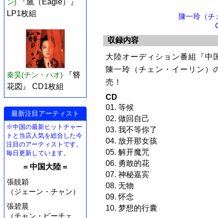
ン)
『鷹（Eagle）』
LP1枚組
陳一玲（チ
収録内容
大陸オーディション番組『中
陳一玲（チェン・イーリン）の
秦昊(チン・ハオ)
『簪
売！
花図』 CD1枚組
CD
01. 等候
最新注目アーティスト
02. 做回自己
※中国の最新ヒットチャー
03. 我不等你了
トと当店人気を総合した今
04. 放开那女孩
注目のアーティストです。
05. 解开魔咒
毎日更新しています。
06. 勇敢的花
= 中国大陸 =
07. 神秘嘉宾
張靚穎
08. 无物
（ジェーン・チャン）
09. 怀念
張碧晨
10. 梦想的行囊
（チャン・ビーチェ