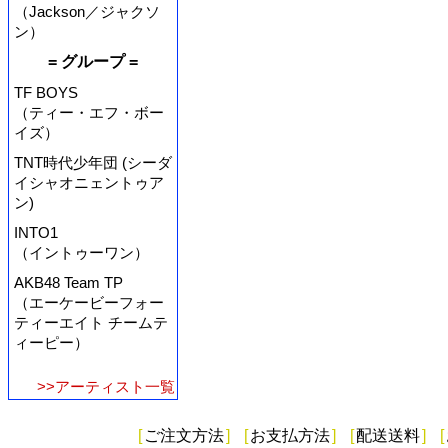
（Jackson／ジャクソ
ン）
= グループ =
TF BOYS
（ティー・エフ・ボー
イズ）
TNT時代少年団 (シーダ
イシャオニェントゥア
ン)
INTO1
（イントゥーワン）
AKB48 Team TP
（エーケービーフォー
ティーエイト チームテ
ィーピー）
>>アーティスト一覧
[
ご注文方法
]
[
お支払方法
]
[
配送送料
]
[