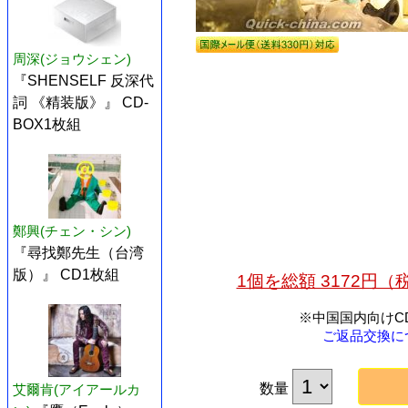
周深(ジョウシェン)
『SHENSELF 反深代
詞 《精装版》』 CD-
BOX1枚組
鄭興(チェン・シン)
『尋找鄭先生（台湾
版）』 CD1枚組
1個を総額 3172円
※中国国内向けC
ご返品交換に
数量
艾爾肯(アイアールカ