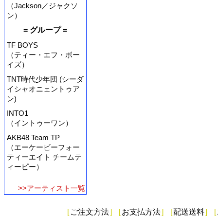
（Jackson／ジャクソ
ン）
= グループ =
TF BOYS
（ティー・エフ・ボー
イズ）
TNT時代少年団 (シーダ
イシャオニェントゥア
ン)
INTO1
（イントゥーワン）
AKB48 Team TP
（エーケービーフォー
ティーエイト チームテ
ィーピー）
>>アーティスト一覧
[
ご注文方法
]
[
お支払方法
]
[
配送送料
]
[