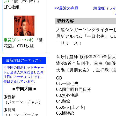
ン)
『鷹（Eagle）』
LP1枚組
<<最近の商品
頼偉鋒（ライ
収録内容
大陸シンガーソングライター頼
最新アルバム『一日七失』 C
秦昊(チン・ハオ)
『簪
ーリリース！
花図』 CD1枚組
音乐疗愈师 赖伟锋2015全
最新注目アーティスト
滴滤9首全新创作。单曲《闹
※中国の最新ヒットチャー
大碟《男朋女友》，主打歌《
トと当店人気を総合した今
注目のアーティストです。
CD
毎日更新しています。
01.一日七失
= 中国大陸 =
02.同年同月同日分
03.無心快語
張靚穎
04.翻篇
（ジェーン・チャン）
05.好人[上／卜]
張碧晨
06.慣性恋
（チャン・ビーチェ