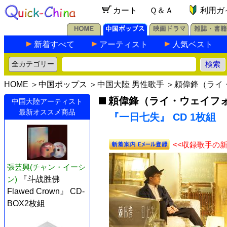
カート
Ｑ＆Ａ
利用ガ
新着すべて
アーティスト
人気ベスト
HOME
＞
中国ポップス
＞
中国大陸 男性歌手
＞
頼偉鋒（ライ
頼偉鋒（ライ・ウェイフ
中国大陸アーティスト
最新オススメ商品
『一日七失』 CD 1枚組
<<収録歌手の
張芸興(チャン・イーシ
ン)
『斗战胜佛
Flawed Crown』 CD-
BOX2枚組