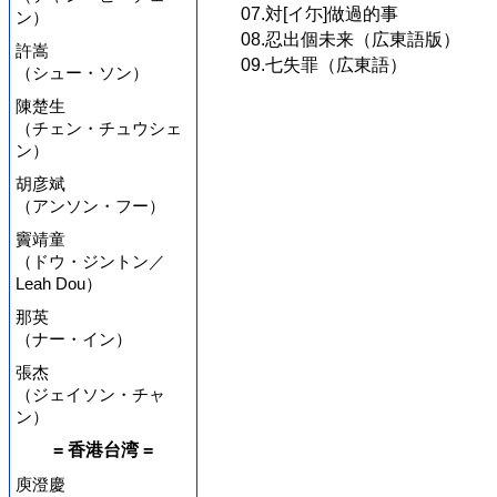
07.対[イ尓]做過的事
ン）
08.忍出個未来（広東語版）
許嵩
09.七失罪（広東語）
（シュー・ソン）
陳楚生
（チェン・チュウシェ
ン）
胡彦斌
（アンソン・フー）
竇靖童
（ドウ・ジントン／
Leah Dou）
那英
（ナー・イン）
張杰
（ジェイソン・チャ
ン）
= 香港台湾 =
庾澄慶