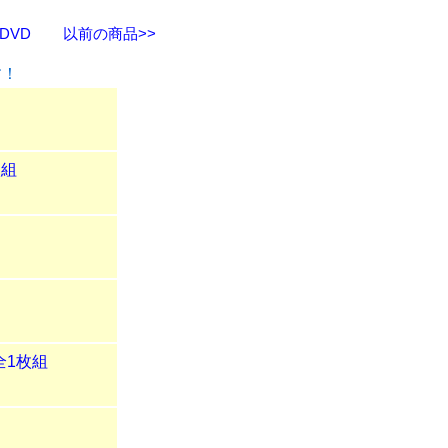
DVD
以前の商品>>
す！
枚組
全1枚組