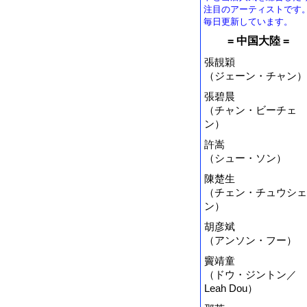
注目のアーティストです
毎日更新しています。
= 中国大陸 =
張靚穎
（ジェーン・チャン）
張碧晨
（チャン・ビーチェ
ン）
許嵩
（シュー・ソン）
陳楚生
（チェン・チュウシェ
ン）
胡彦斌
（アンソン・フー）
竇靖童
（ドウ・ジントン／
Leah Dou）