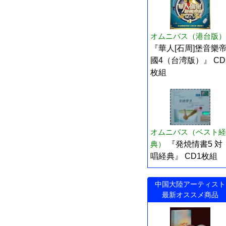
オムニバス（港台版）
『華人[石周]堡音樂
國4（台湾版）』 CD
枚組
オムニバス（ベスト経
典）
『発焼情書5 対
唱経典』 CD1枚組
中国大陸アーティスト
最新オススメ商品