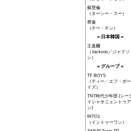
蘇慧倫
（ターシー・スー）
齊秦
（チー・チン）
= 日本韓国 =
王嘉爾
（Jackson／ジャクソ
ン）
= グループ =
TF BOYS
（ティー・エフ・ボー
イズ）
TNT時代少年団 (シー
イシャオニェントゥア
ン)
INTO1
（イントゥーワン）
AKB48 Team TP