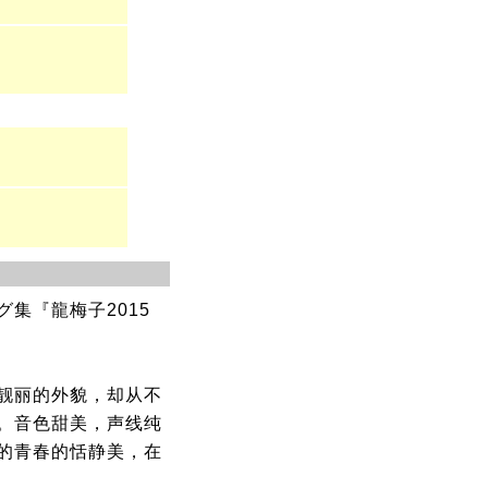
集『龍梅子2015
靓丽的外貌，却从不
。音色甜美，声线纯
的青春的恬静美，在