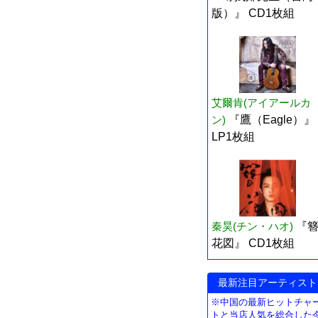
版）』 CD1枚組
艾爾肯(アイアールカ
ン)
『鷹（Eagle）』
LP1枚組
秦昊(チン・ハオ)
『
花図』 CD1枚組
最新注目アーティスト
※中国の最新ヒットチャ
トと当店人気を総合した