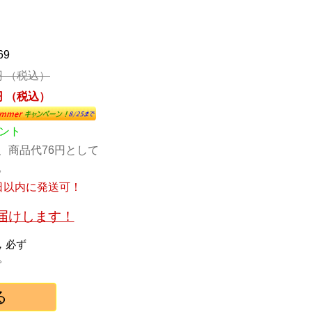
69
3円 （税込）
2円 （税込）
イント
、商品代76円として
。
日以内に発送可！
お届けします！
，必ず
。