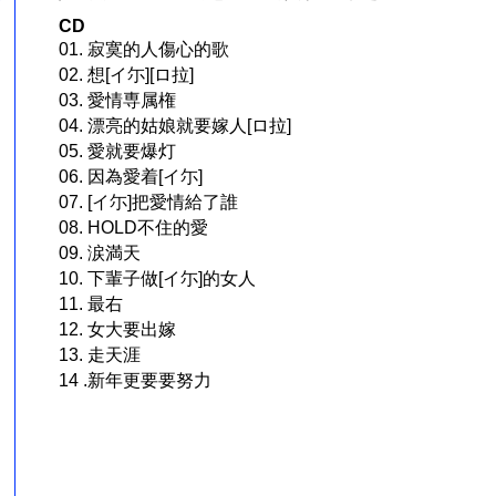
。
CD
01. 寂寞的人傷心的歌
02. 想[イ尓][ロ拉]
03. 愛情専属権
04. 漂亮的姑娘就要嫁人[ロ拉]
05. 愛就要爆灯
06. 因為愛着[イ尓]
07. [イ尓]把愛情給了誰
08. HOLD不住的愛
09. 涙満天
10. 下輩子做[イ尓]的女人
11. 最右
12. 女大要出嫁
13. 走天涯
14 .新年更要要努力