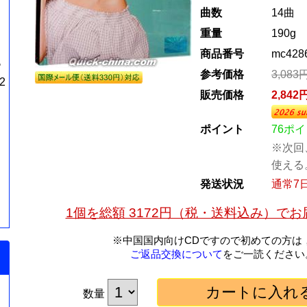
曲数
14曲
重量
190g
商品番号
mc428
帝
参考価格
3,08
2
販売価格
2,84
ポイント
76ポ
※次回
使える
発送状況
通常7
1個を総額 3172円（税・送料込み）で
※中国国内向けCDですので初めての方は
ご返品交換について
をご一読ください
数量