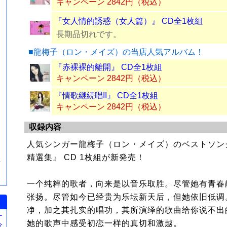
キャンペーン 2842円（税込）
『女人情的誘惑（女人篇）』 CD全1枚組
長期品切れです。
■龍梅子（ロン・メイズ）の当店人気アルバム！
『赤裸裸的離開』 CD全1枚組
キャンペーン 2842円（税込）
『情歌継続唱II』 CD全1枚組
キャンペーン 2842円（税込）
収録内容
人気シンガー龍梅子（ロン・メイズ）のベストソング
精選集』 CD 1枚組が新発売！
簪
一个纯粹的歌者，向来是以音乐取胜。尽管她有青春
张扬。尽管如今已经贵为乐坛新天后，但她依旧低调
净，加之其扎实的唱功，其所演绎的歌曲给你说不出
ー
她的歌声中感受初恋一样的真切和激越。
今