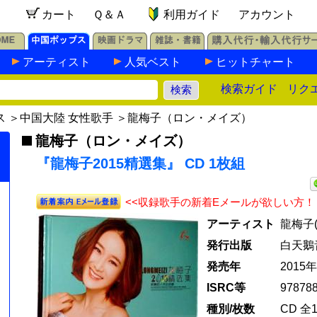
カート
Ｑ＆Ａ
利用ガイド
アカウント
アーティスト
人気ベスト
ヒットチャート
検索ガイド
リク
ス
＞
中国大陸 女性歌手
＞
龍梅子（ロン・メイズ）
龍梅子（ロン・メイズ）
『龍梅子2015精選集』 CD 1枚組
<<収録歌手の新着Eメールが欲しい方！
アーティスト
龍梅子
発行出版
白天鵝
発売年
2015年
ISRC等
97878
種別/枚数
CD 全