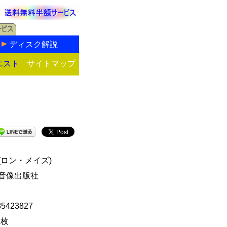
ディスク解説
エスト
サイトマップ
(ロン・メイズ)
音像出版社
85423827
1枚