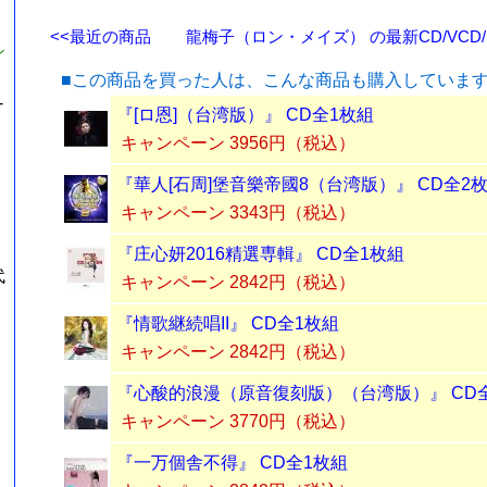
<<最近の商品
龍梅子（ロン・メイズ） の最新CD/VCD/
シ
■この商品を買った人は、こんな商品も購入していま
-
『[ロ恩]（台湾版）』 CD全1枚組
キャンペーン 3956円（税込）
『華人[石周]堡音樂帝國8（台湾版）』 CD全2
キャンペーン 3343円（税込）
『庄心妍2016精選専輯』 CD全1枚組
代
キャンペーン 2842円（税込）
『情歌継続唱II』 CD全1枚組
キャンペーン 2842円（税込）
『心酸的浪漫（原音復刻版）（台湾版）』 CD
キャンペーン 3770円（税込）
『一万個舎不得』 CD全1枚組