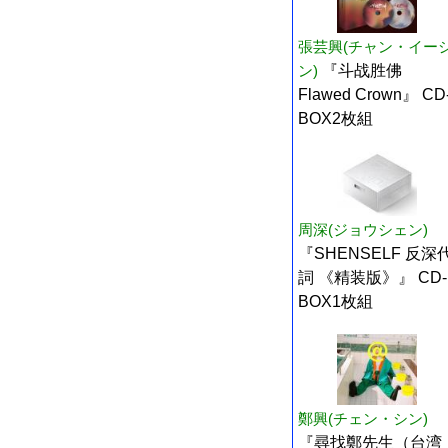
張芸興(チャン・イー
ン)
『斗战胜佛
Flawed Crown』 CD
BOX2枚組
周深(ジョウシェン)
『SHENSELF 反深
詞 《精装版》』 CD-
BOX1枚組
鄭興(チェン・シン)
『尋找鄭先生（台湾