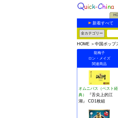
新着すべて
HOME
＞
中国ポップ
龍梅子
ロン・メイズ
関連商品
オムニバス（ベスト経
典）
『舌尖上的江
湖』 CD1枚組