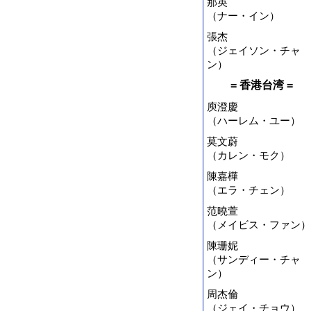
那英
（ナー・イン）
張杰
（ジェイソン・チャ
ン）
= 香港台湾 =
庾澄慶
（ハーレム・ユー）
莫文蔚
（カレン・モク）
陳嘉樺
（エラ・チェン）
范曉萱
（メイビス・ファン）
陳珊妮
（サンディー・チャ
ン）
周杰倫
（ジェイ・チョウ）