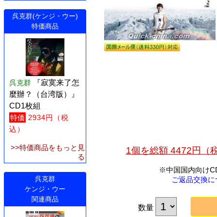
呉克群(ケンジ・ウー)
特価商品
呉克群
『寂寞来了怎
麼辦？（台湾版）』
CD1枚組
特価
2934円（税
込）
>>特価商品をもっと見
1個を総額 4472円
る
※中国国内向けC
呉克群
ご返品交換に
ケンジ・ウー
関連商品
数量