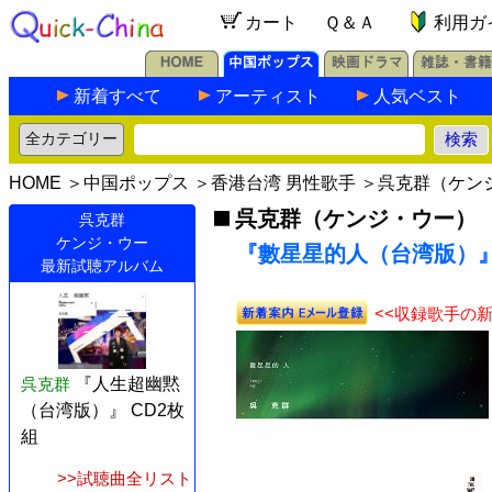
カート
Ｑ＆Ａ
利用ガ
新着すべて
アーティスト
人気ベスト
HOME
＞
中国ポップス
＞
香港台湾 男性歌手
＞
呉克群（ケン
呉克群（ケンジ・ウー）
呉克群
ケンジ・ウー
『數星星的人（台湾版）』 
最新試聴アルバム
<<収録歌手の
呉克群
『人生超幽黙
（台湾版）』 CD2枚
組
>>試聴曲全リスト