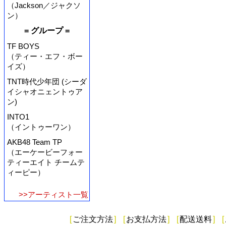
（Jackson／ジャクソ
ン）
= グループ =
TF BOYS
（ティー・エフ・ボー
イズ）
TNT時代少年団 (シーダ
イシャオニェントゥア
ン)
INTO1
（イントゥーワン）
AKB48 Team TP
（エーケービーフォー
ティーエイト チームテ
ィーピー）
>>アーティスト一覧
[
ご注文方法
]
[
お支払方法
]
[
配送送料
]
[