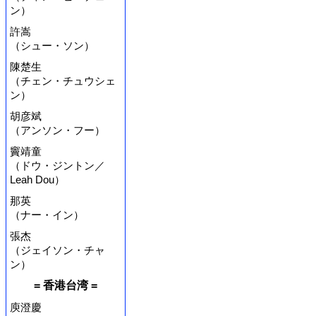
ン）
許嵩
（シュー・ソン）
陳楚生
（チェン・チュウシェ
ン）
胡彦斌
（アンソン・フー）
竇靖童
（ドウ・ジントン／
Leah Dou）
那英
（ナー・イン）
張杰
（ジェイソン・チャ
ン）
= 香港台湾 =
庾澄慶