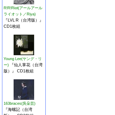
R!R!Riot(アールアール
ライオット／Riya)
『LVL R（台湾版）』
CD1枚組
Young Lee(ヤング・リ
ー)
『仙人掌花（台湾
版）』 CD1枚組
163braces(吳朵芸)
『海螺記（台湾