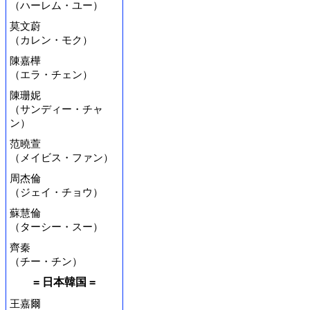
（ハーレム・ユー）
莫文蔚
（カレン・モク）
陳嘉樺
（エラ・チェン）
陳珊妮
（サンディー・チャ
ン）
范曉萱
（メイビス・ファン）
周杰倫
（ジェイ・チョウ）
蘇慧倫
（ターシー・スー）
齊秦
（チー・チン）
= 日本韓国 =
王嘉爾