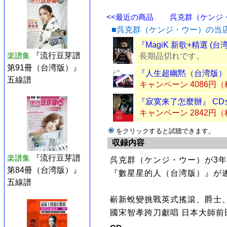
<<最近の商品
呉克群（ケンジ・ウ
■呉克群（ケンジ・ウー）の当
『MagiK 新歌+精選 (台
楽譜集
『流行豆芽譜
長期品切れです。
第91冊（台湾版）』
『人生超幽黙（台湾版）』
五線譜
キャンペーン 4086円
『寂寞来了怎麼辦』 CD
キャンペーン 2842円
をクリックすると試聴できます。
収録内容
楽譜集
『流行豆芽譜
呉克群（ケンジ・ウー）が3
第84冊（台湾版）』
『數星星的人（台湾版）』が
五線譜
嶄新蛻變挑戰英式搖滾、爵士
國宋智孝跨刀獻唱 日本大師前