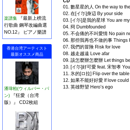
CD
01. 數星星的人 On the way to the
02. 在[イ尓]身辺 By your side
楽譜集
『最新上榜流
03. [イ尓]是我的星球 You are my 
行歌曲 鋼琴改編曲選
04. 冏 Dumbfounded
NO.12』 ピアノ樂譜
05. 不会痛的不叫愛情 No pain no
06. 那些我再也不做的事 Things I’d
07. 我們的冒険 Risk for love
香港台湾アーティスト
08. 越走越遠 Love afar
最新オススメ商品
09. 該怎麼辦怎麼辦 Let things b
10. [イ尓]好可愛 feat. 宋智孝 You ar
11. 氷的[ロ拉] Flip over the table
12. 如果不能好好愛 If love could be
13. 英雄野望 Hero’s ego
潘瑋柏(ウィルバー・パ
ン)
『狂愛（台湾
版）』 CD2枚組