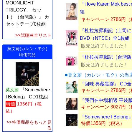
MOONLIGHT
『i love Karen Mok b
TRILOGY」 セッ
組
ト）（台湾版）』 カ
キャンペーン 2786円
セットテープ0枚組
『杜拉拉昇職記（上司に
>>試聴曲全リスト
DVD（NTSC）全1枚組
販売は終了しました！
莫文蔚(カレン・モク)
特価商品
『杜拉拉昇職記（台湾版）
販売は終了しました！
■莫文蔚（カレン・モク）の当
『回味 典蔵黒膠』 CD全
莫文蔚
『Somewhere
キャンペーン 2786円
I Belong』 CD1枚組
『我們在中場相遇 平装版
特価
1356円（税
キャンペーン 3027円
込）
『Somewhere I Belo
>>特価商品をもっと見
特価1356円（税込）
る