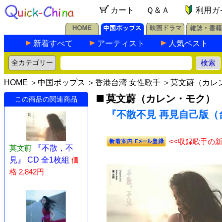
カート
Ｑ＆Ａ
利用ガ
新着すべて
アーティスト
人気ベスト
HOME
＞
中国ポップス
＞
香港台湾 女性歌手
＞
莫文蔚（カレ
莫文蔚（カレン・モク）
この商品の関連商品
『不散不見 再見自己版（台湾
<<収録歌手の
莫文蔚
『不散，不
見』 CD 全1枚組
価
格 2,842円