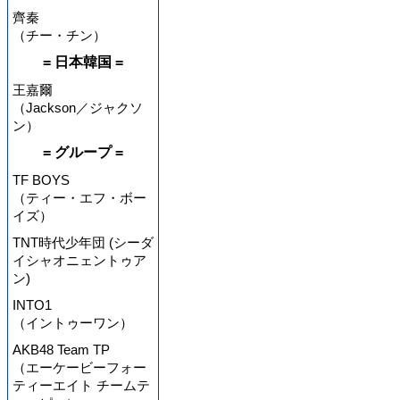
齊秦
（チー・チン）
= 日本韓国 =
王嘉爾
（Jackson／ジャクソ
ン）
= グループ =
TF BOYS
（ティー・エフ・ボー
イズ）
TNT時代少年団 (シーダ
イシャオニェントゥア
ン)
INTO1
（イントゥーワン）
AKB48 Team TP
（エーケービーフォー
ティーエイト チームテ