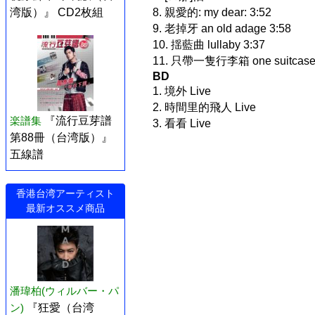
湾版）』 CD2枚組
8. 親愛的: my dear: 3:52
9. 老掉牙 an old adage 3:58
10. 揺藍曲 lullaby 3:37
11. 只帶一隻行李箱 one suitcase o
BD
1. 境外 Live
2. 時間里的飛人 Live
楽譜集
『流行豆芽譜
3. 看看 Live
第88冊（台湾版）』
五線譜
香港台湾アーティスト
最新オススメ商品
潘瑋柏(ウィルバー・パ
ン)
『狂愛（台湾