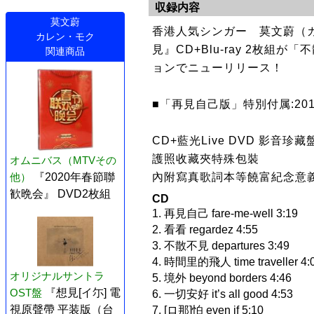
収録内容
莫文蔚
香港人気シンガー 莫文蔚（
カレン・モク
見』CD+Blu-ray 2枚組
関連商品
ョンでニューリリース！
■「再見自己版」特別付属:20
CD+藍光Live DVD 影音珍藏
護照收藏夾特殊包裝
オムニバス（MTVその
內附寫真歌詞本等饒富紀念意
他）
『2020年春節聯
歓晩会』 DVD2枚組
CD
1. 再見自己 fare-me-well 3:19
2. 看看 regardez 4:55
3. 不散不見 departures 3:49
4. 時間里的飛人 time traveller 4:
オリジナルサントラ
5. 境外 beyond borders 4:46
OST盤
『想見[イ尓] 電
6. 一切安好 it’s all good 4:53
視原聲帶 平装版（台
7. [ロ那]怕 even if 5:10