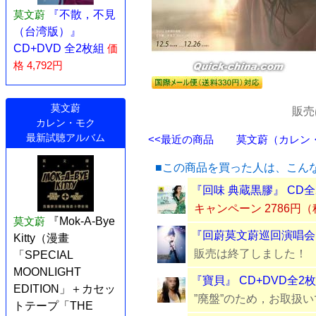
莫文蔚
『不散，不見
（台湾版）』
CD+DVD 全2枚組
価
格 4,792円
莫文蔚
販売
カレン・モク
最新試聴アルバム
<<最近の商品
莫文蔚（カレン・モ
■この商品を買った人は、こん
『回味 典蔵黒膠』 CD全
キャンペーン 2786円
莫文蔚
『Mok-A-Bye
『回蔚莫文蔚巡回演唱会@
Kitty（漫畫
販売は終了しました！
「SPECIAL
MOONLIGHT
『寶貝』 CD+DVD全2
EDITION」＋カセッ
”廃盤”のため，お取扱
トテープ「THE