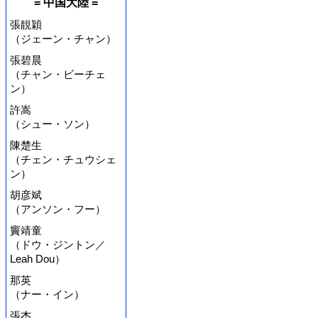
= 中国大陸 =
張靚穎
（ジェーン・チャン）
張碧晨
（チャン・ビーチェ
ン）
許嵩
（シュー・ソン）
陳楚生
（チェン・チュウシェ
ン）
胡彦斌
（アンソン・フー）
竇靖童
（ドウ・ジントン／
Leah Dou）
那英
（ナー・イン）
張杰