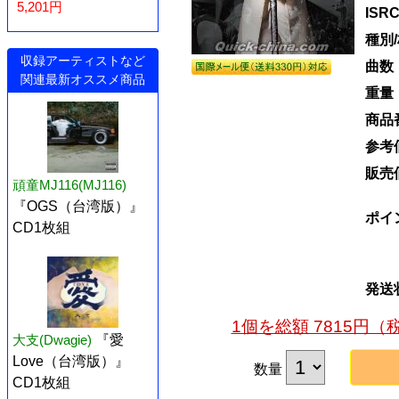
5,201円
ISR
種別
収録アーティストなど
曲数
関連最新オススメ商品
重量
商品
参考
販売
頑童MJ116(MJ116)
『OGS（台湾版）』
ポイ
CD1枚組
発送
1個を総額 7815円
大支(Dwagie)
『愛
Love（台湾版）』
数量
CD1枚組