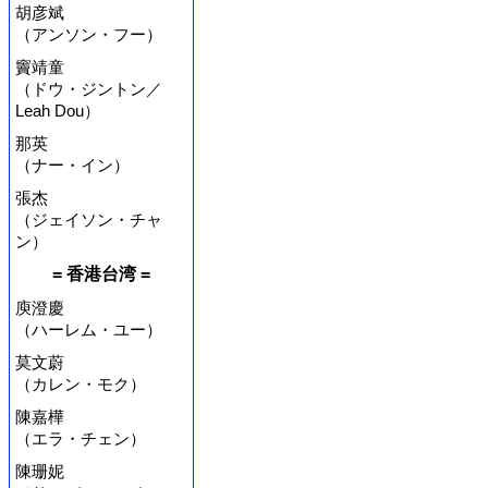
胡彦斌
（アンソン・フー）
竇靖童
（ドウ・ジントン／
Leah Dou）
那英
（ナー・イン）
張杰
（ジェイソン・チャ
ン）
= 香港台湾 =
庾澄慶
（ハーレム・ユー）
莫文蔚
（カレン・モク）
陳嘉樺
（エラ・チェン）
陳珊妮