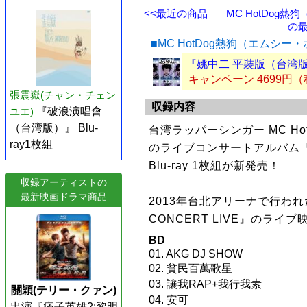
<<最近の商品
MC HotDog
の最
■MC HotDog熱狗（エムシ
『姚中二 平裝版（台湾版
キャンペーン 4699円
張震嶽(チャン・チェン
収録内容
ユエ)
『破浪演唱會
（台湾版）』 Blu-
台湾ラッパーシンガー MC H
ray1枚組
のライブコンサートアルバム『聲
Blu-ray 1枚組が新発売！
収録アーティストの
最新映画ドラマ商品
2013年台北アリーナで行わ
CONCERT LIVE』のライ
BD
01. AKG DJ SHOW
02. 貧民百萬歌星
03. 讓我RAP+我行我素
關穎(テリー・クァン)
04. 安可
出演『痞子英雄2:黎明