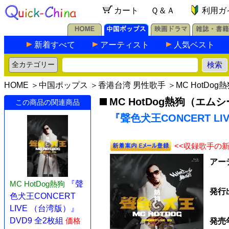
カート
Ｑ＆Ａ
利用ガ
新着すべて
アーティスト
人気ベスト
HOME
＞
中国ポップス
＞
香港台湾 男性歌手
＞
MC HotD
MC HotDog熱狗（エ
この商品の関連商品
『聲色犬王CONCERT LIV
<<収録歌手の
アー
MC HotDog熱狗
『聲
発行
色犬王CONCERT
LIVE （台湾版）』
DVD9 全2枚組
価格
発売