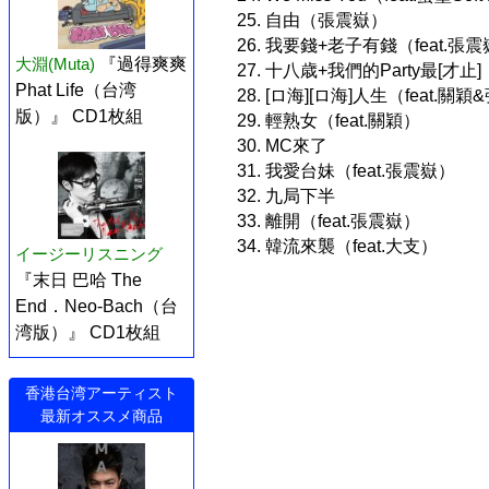
25. 自由（張震嶽）
26. 我要錢+老子有錢（feat.張
大淵(Muta)
『過得爽爽
27. 十八歳+我們的Party最[才止]
Phat Life（台湾
28. [ロ海][ロ海]人生（feat.關
版）』 CD1枚組
29. 輕熟女（feat.關穎）
30. MC來了
31. 我愛台妹（feat.張震嶽）
32. 九局下半
33. 離開（feat.張震嶽）
34. 韓流來襲（feat.大支）
イージーリスニング
『末日 巴哈 The
End．Neo-Bach（台
湾版）』 CD1枚組
香港台湾アーティスト
最新オススメ商品