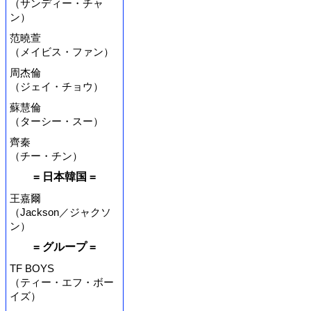
（サンディー・チャ
ン）
范曉萱
（メイビス・ファン）
周杰倫
（ジェイ・チョウ）
蘇慧倫
（ターシー・スー）
齊秦
（チー・チン）
= 日本韓国 =
王嘉爾
（Jackson／ジャクソ
ン）
= グループ =
TF BOYS
（ティー・エフ・ボー
イズ）