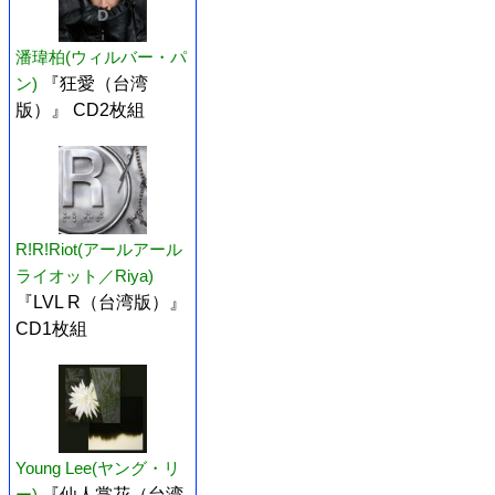
潘瑋柏(ウィルバー・パ
ン)
『狂愛（台湾
版）』 CD2枚組
R!R!Riot(アールアール
ライオット／Riya)
『LVL R（台湾版）』
CD1枚組
Young Lee(ヤング・リ
ー)
『仙人掌花（台湾