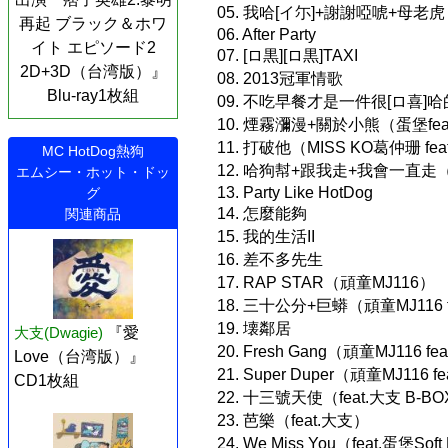
05. 我哈[イ尓]+謝謝啞唬+母老虎
再起 ブラック＆ホワ
06. After Party
イト エピソード2
07. [ロ黒][ロ黒]TAXI
2D+3D（台湾版）』
08. 2013冠軍情歌
Blu-ray1枚組
09. 不吃早餐才是一件很[ロ喜]哈的事（
10. 煙霧瀰漫+關於小熊（蛋堡feat.
11. 打破他（MISS KO葛仲珊 fea
MC HotDog熱狗
12. 哈狗幇+跟我走+我會一直走（f
エムシー・ホット・ドッ
13. Party Like HotDog
グ
14. 怎麼能夠
関連商品
15. 我的生活II
16. 差不多先生
17. RAP STAR（頑童MJ116）
18. 三十公分+巨蟒（頑童MJ116 f
19. 壊鄰居
大支(Dwagie)
『愛
20. Fresh Gang（頑童MJ116 fe
Love（台湾版）』
21. Super Duper（頑童MJ116 fe
CD1枚組
22. 十三號天使（feat.大支 B-BO
23. 芭樂（feat.大支）
24. We Miss You（feat.蛋堡So