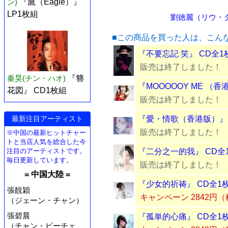
ン)
『鷹（Eagle）』
LP1枚組
劉徳麗（リウ・ダリ
■この商品を買った人は、こん
『不要忘記 笑』 CD全1
販売は終了しました！
秦昊(チン・ハオ)
『簪
『MOOOOOY ME （香
花図』 CD1枚組
販売は終了しました！
最新注目アーティスト
『愛・情歌（香港版）』 
販売は終了しました！
※中国の最新ヒットチャー
トと当店人気を総合した今
注目のアーティストです。
『二分之一的我』 CD全
毎日更新しています。
販売は終了しました！
= 中国大陸 =
『少女的祈祷』 CD全1
張靚穎
キャンペーン 2842円
（ジェーン・チャン）
張碧晨
『孤単的心痛』 CD全1
（チャン・ビーチェ