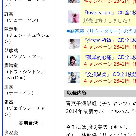
キャンペーン 2842円
ン）
『love is light』 CD全
許嵩
（シュー・ソン）
販売は終了しました！
陳楚生
■劉徳麗（リウ・ダリー）の当
（チェン・チュウシェ
『少女的祈祷』 CD全1
ン）
キャンペーン 2842円
胡彦斌
（アンソン・フー）
『孤単的心痛』 CD全1
キャンペーン 2842円
竇靖童
（ドウ・ジントン／
『交換温柔』 CD全1枚
Leah Dou）
キャンペーン 2842円
那英
（ナー・イン）
収録内容
張杰
青燕子演唱組（チンヤンツ）
（ジェイソン・チャ
2014年最新カバーアルバム『
ン）
= 香港台湾 =
今作には[廣β]美雲（キャリ
庾澄慶
イ）、林俊傑（リン・ジュン