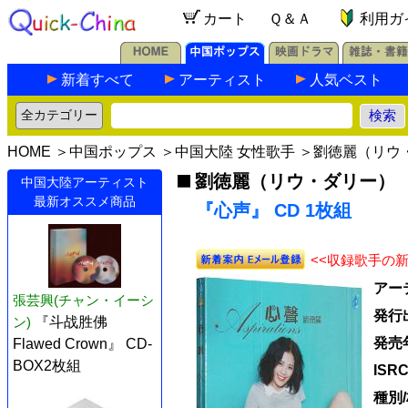
カート
Ｑ＆Ａ
利用ガ
新着すべて
アーティスト
人気ベスト
HOME
＞
中国ポップス
＞
中国大陸 女性歌手
＞
劉徳麗（リウ
劉徳麗（リウ・ダリー）
中国大陸アーティスト
最新オススメ商品
『心声』 CD 1枚組
<<収録歌手の
アー
張芸興(チャン・イーシ
発行
ン)
『斗战胜佛
発売
Flawed Crown』 CD-
BOX2枚組
ISR
種別