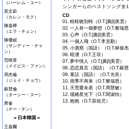
（ハーレム・ユー）
シンガーらのベストソング全1
莫文蔚
CD
（カレン・モク）
01. 軽軽吻別時（O.T.[廣β]美雲）
陳嘉樺
02. 一人有一個夢想（O.T.黎瑞
（エラ・チェン）
03. 心声（O.T.[廣β]美雲）
陳珊妮
04. 一個人飛（O.T.李克勤）
（サンディー・チャ
05. 小酒窩（国語）（O.T.林俊
ン）
06. 暗湧（O.T.王菲）
范曉萱
07. 夢中情人（O.T.[廣β]美雲）
（メイビス・ファン）
08. 恋恋真言（国語）（O.T.蘇
周杰倫
09. 童話（国語）（O.T.光良）
（ジェイ・チョウ）
10. 雨季不再来（O.T.黎瑞恩）
11. 天荒愛未老（O.T.周慧敏）
蘇慧倫
12. 缱綣星光下（O.T.関淑怡）
（ターシー・スー）
13. 抱抱（O.T.容祖児）
齊秦
（チー・チン）
= 日本韓国 =
王嘉爾