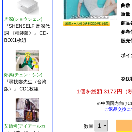
曲数
重量
周深(ジョウシェン)
商品
『SHENSELF 反深代
参考
詞 《精装版》』 CD-
BOX1枚組
販売
ポイ
鄭興(チェン・シン)
発送
『尋找鄭先生（台湾
版）』 CD1枚組
1個を総額 3172円
※中国国内向けC
ご返品交換に
艾爾肯(アイアールカ
数量