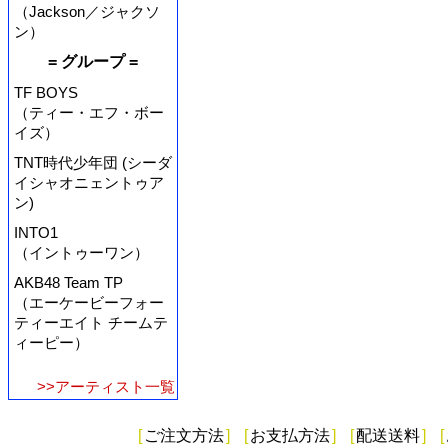
（Jackson／ジャクソ
ン）
= グループ =
TF BOYS
（ティー・エフ・ボー
イズ）
TNT時代少年団 (シーダ
イシャオニェントゥア
ン)
INTO1
（イントゥーワン）
AKB48 Team TP
（エーケービーフォー
ティーエイト チームテ
ィーピー）
>>アーティスト一覧
[
ご注文方法
]
[
お支払方法
]
[
配送送料
]
[