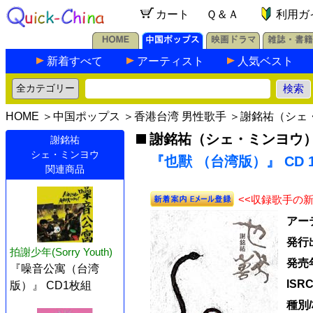
カート
Ｑ＆Ａ
利用ガ
新着すべて
アーティスト
人気ベスト
HOME
＞
中国ポップス
＞
香港台湾 男性歌手
＞
謝銘祐（シェ
謝銘祐（シェ・ミンヨウ
謝銘祐
シェ・ミンヨウ
『也獸 （台湾版）』 CD 
関連商品
<<収録歌手の
アー
発行
拍謝少年(Sorry Youth)
発売
『噪音公寓（台湾
ISR
版）』 CD1枚組
種別