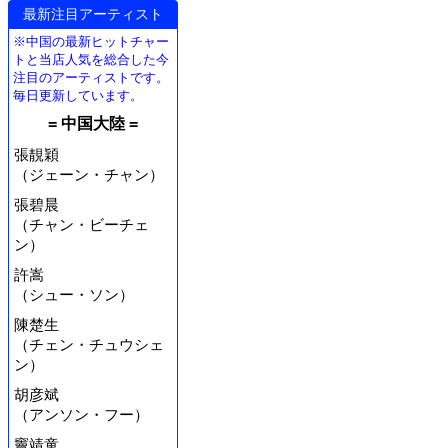
最新注目アーティスト
※中国の最新ヒットチャー
トと当店人気を総合した今
注目のアーティストです。
毎日更新しています。
= 中国大陸 =
張靚穎
（ジェーン・チャン）
張碧晨
（チャン・ビーチェ
ン）
許嵩
（シュー・ソン）
陳楚生
（チェン・チュウシェ
ン）
胡彦斌
（アンソン・フー）
竇靖童