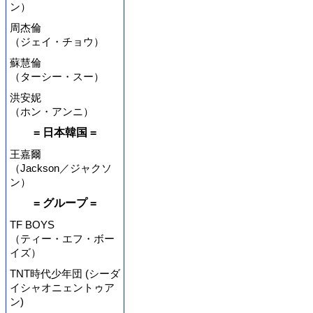
ン）
周杰倫
（ジェイ・チョウ）
蘇慧倫
（ターシー・スー）
洪安妮
（ホン・アンニ）
= 日本韓国 =
王嘉爾
（Jackson／ジャクソ
ン）
= グループ =
TF BOYS
（ティー・エフ・ボー
イズ）
TNT時代少年団 (シーダ
イシャオニェントゥア
ン)