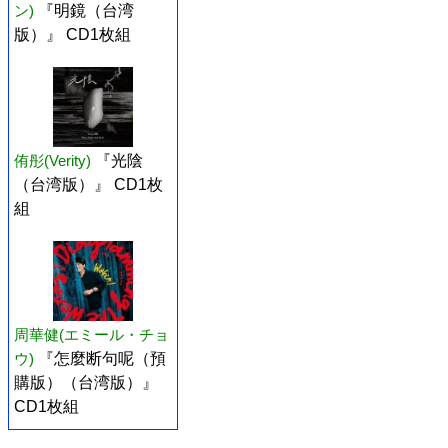
ン)
『明鏡（台湾
版）』 CD1枚組
侑彤(Verity)
『光陰
（台湾版）』 CD1枚
組
周華健(エミール・チョ
ウ)
『怎麼断句呢（預
購版）（台湾版）』
CD1枚組