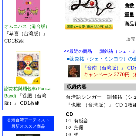
曲数
重量
商品
オムニバス（港台版）
『恭喜（台湾版）』
販売
CD1枚組
<<最近の商品
謝銘祐（シェ・ミン
■謝銘祐（シェ・ミンヨウ）の
『台南（台湾版）』 CD
キャンペーン 3770円
収録内容
謝銘祐與麺包車(Puncar
Band)
『舀肥（台湾
台湾語シンガー 謝銘祐（シェ
版）』 CD1枚組
『也獸 （台湾版）』 CD 1
CD
香港台湾アーティスト
01. 有感音
最新オススメ商品
02. 茫霧
03. 想