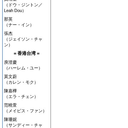
（ドウ・ジントン／
Leah Dou）
那英
（ナー・イン）
張杰
（ジェイソン・チャ
ン）
= 香港台湾 =
庾澄慶
（ハーレム・ユー）
莫文蔚
（カレン・モク）
陳嘉樺
（エラ・チェン）
范曉萱
（メイビス・ファン）
陳珊妮
（サンディー・チャ