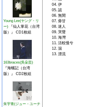
04. 伊
05. 認
06. 無閒
Young Lee(ヤング・リ
07. 毋甘
ー)
『仙人掌花（台湾
08. 迷人
09. 哭聲
版）』 CD1枚組
10. 海灣
11. 活較慢兮
12. 泅
13. 漂流
163braces(吳朵芸)
『海螺記（台湾
版）』 CD2枚組
朱宇青(ジュー・ユーチ