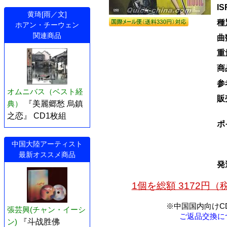
I
黄琦[雨／文]
種
ホアン・チーウェン
関連商品
曲
重
商
参
オムニバス（ベスト経
販
典）
『美麗郷愁 烏鎮
之恋』 CD1枚組
ポ
中国大陸アーティスト
最新オススメ商品
発
1個を総額 3172円
※中国国内向けC
張芸興(チャン・イーシ
ご返品交換に
ン)
『斗战胜佛