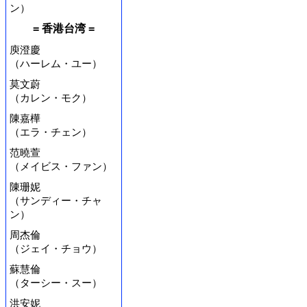
ン）
= 香港台湾 =
庾澄慶
（ハーレム・ユー）
莫文蔚
（カレン・モク）
陳嘉樺
（エラ・チェン）
范曉萱
（メイビス・ファン）
陳珊妮
（サンディー・チャ
ン）
周杰倫
（ジェイ・チョウ）
蘇慧倫
（ターシー・スー）
洪安妮