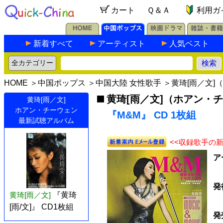
カート
Ｑ＆Ａ
利用ガ
新着すべて
アーティスト
人気ベスト
HOME
＞
中国ポップス
＞
中国大陸 女性歌手
＞
黄琦[雨／文]
黄琦[雨／文]（ホアン・
黄琦[雨／文]
ホアン・チーウェン
『M&M』 CD 1枚組
最新試聴アルバム
<<収録歌手の
ア
発
黄琦[雨／文]
『黄琦
[雨/文]』 CD1枚組
発