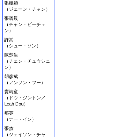
張靚穎
（ジェーン・チャン）
張碧晨
（チャン・ビーチェ
ン）
許嵩
（シュー・ソン）
陳楚生
（チェン・チュウシェ
ン）
胡彦斌
（アンソン・フー）
竇靖童
（ドウ・ジントン／
Leah Dou）
那英
（ナー・イン）
張杰
（ジェイソン・チャ