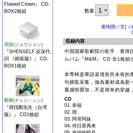
Flawed Crown』 CD-
数量
BOX2枚組
黄琦[雨／文]
収録内容
周深(ジョウシェン)
中国国家歌劇院の歌手 黄琦[
『SHENSELF 反深代
詞 《精装版》』 CD-
ルバム『M&M』 CD 全1枚
BOX1枚組
本専輯是華語楽壇前所未有的摩
句摘取采集，做為素材成為新一
重感悟畳加，不是簡単的穿越
CD
鄭興(チェン・シン)
01. 幸福
『尋找鄭先生（台湾
02. 雨
版）』 CD1枚組
03. 阿哥阿妹
04. 何日君再来
05. 幸福的暗号