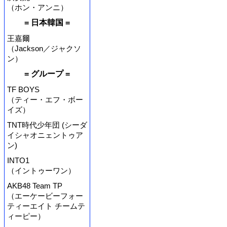
（ホン・アンニ）
= 日本韓国 =
王嘉爾
（Jackson／ジャクソ
ン）
= グループ =
TF BOYS
（ティー・エフ・ボー
イズ）
TNT時代少年団 (シーダ
イシャオニェントゥア
ン)
INTO1
（イントゥーワン）
AKB48 Team TP
（エーケービーフォー
ティーエイト チームテ
ィーピー）