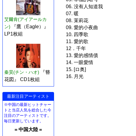
06. 没有人知道我
07. 暖
艾爾肯(アイアールカ
08. 茉莉花
ン)
『鷹（Eagle）』
09. 愛的小夜曲
LP1枚組
10. 四季歌
11. 愛的歌
12．千年
13. 愛的感情債
14. 一眼愛情
15. [ロ奥]
秦昊(チン・ハオ)
『簪
16. 月光
花図』 CD1枚組
最新注目アーティスト
※中国の最新ヒットチャー
トと当店人気を総合した今
注目のアーティストです。
毎日更新しています。
= 中国大陸 =